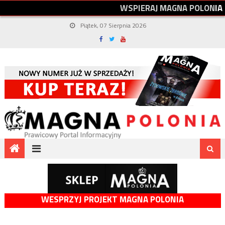
W
S
P
I
E
R
A
J
M
A
G
N
A
P
O
L
O
N
I
A
Piątek, 07 Sierpnia 2026
WESPRZYJ PROJEKT MAGNA POLONIA