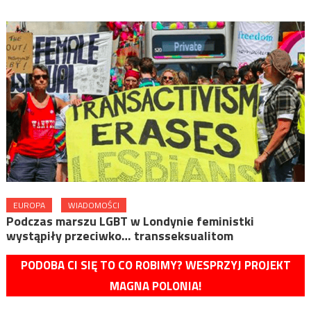
EUROPA
WIADOMOŚCI
Podczas marszu LGBT w Londynie feministki
wystąpiły przeciwko… transseksualitom
PODOBA CI SIĘ TO CO ROBIMY? WESPRZYJ PROJEKT
MAGNA POLONIA!