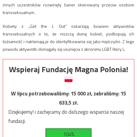
innych uczestników rozwinęły baner skierowany przeciw osobom
transseksualnym.
Kobiety z „Get the L Out” oskarżają bowiem aktywistów
transseksualnych o to, że niszczą dumę kobiet, podkopują ich
tożsamość i nakłaniają je do identyfikowania się jako mężczyźni. Z tego
powodu aktywistki domagały się usunięcia z akronimu LGBT litery L.
Wspieraj Fundację Magna Polonia!
W lipcu potrzebowaliśmy:
15 000
zł, zebraliśmy:
15
633,5
zł.
Dziękujemy! i zachęcamy do dalszego wsparcia naszej
fundacji.
104%