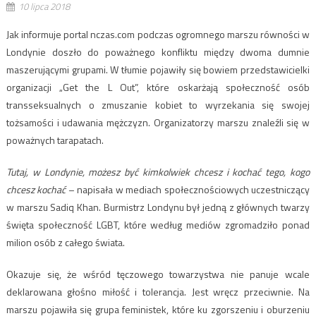
10 lipca 2018
Jak informuje portal nczas.com podczas ogromnego marszu równości w
Londynie doszło do poważnego konfliktu między dwoma dumnie
maszerującymi grupami. W tłumie pojawiły się bowiem przedstawicielki
organizacji „Get the L Out”, które oskarżają społeczność osób
transseksualnych o zmuszanie kobiet to wyrzekania się swojej
tożsamości i udawania mężczyzn. Organizatorzy marszu znaleźli się w
poważnych tarapatach.
Tutaj, w Londynie, możesz być kimkolwiek chcesz i kochać tego, kogo
chcesz kochać
– napisała w mediach społecznościowych uczestniczący
w marszu Sadiq Khan. Burmistrz Londynu był jedną z głównych twarzy
święta społeczność LGBT, które według mediów zgromadziło ponad
milion osób z całego świata.
Okazuje się, że wśród tęczowego towarzystwa nie panuje wcale
deklarowana głośno miłość i tolerancja. Jest wręcz przeciwnie. Na
marszu pojawiła się grupa feministek, które ku zgorszeniu i oburzeniu