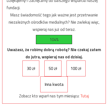
Dziękujemy! i zachęcamy do dalszego wsparcia naszej
fundacji.
Masz świadomość tego jak ważne jest przetrwanie
niezależnych ośrodków medialnych? Nie zwlekaj więc,
wspieraj nas już od teraz.
104%
Uważasz, że robimy dobrą robotę? Nie czekaj zatem
do jutra, wspieraj nas od dzisiaj.
30 zł
50 zł
100 zł
Inna kwota
Zobacz kto wparł nas tym miesiącu:
Tutaj