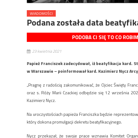
WIADOMOŚCI
Podana została data beatyfik
PODOBA CI SIĘ TO CO ROBI
23 kwietnia 2021
Papież Franciszek zadecydował, iż beatyfikacja kard. S
w Warszawie – poinformował kard. Kazimierz Nycz Arcy
„Pragnę z radością zakomunikować, że Ojciec Święty Franc
oraz s. Róży Marii Czackiej odbędzie się 12 września 20
Kazimierz Nycz.
Na uroczystościach papieża Franciszka będzie reprezentow
który dokona promulgacji dekretu beatyfikacyjnego.
Nycz przekazał, że swoje prace wznawia Komitet Organiz