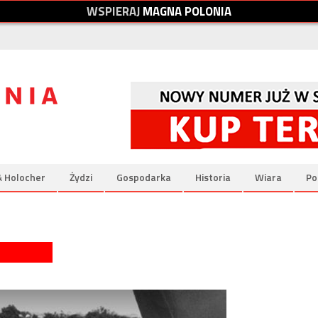
W
S
P
I
E
R
A
J
M
A
G
N
A
P
O
L
O
N
I
A
& Holocher
Żydzi
Gospodarka
Historia
Wiara
Po