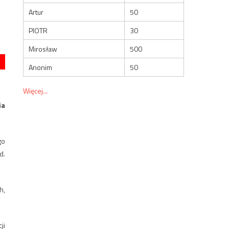
Artur
50
PIOTR
30
Mirosław
500
Anonim
50
Więcej...
ia
go
d.
h,
ji