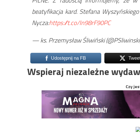
PILNE. Z radością informujemy, że w
beatyfikacja kard. Stefana Wyszyńskiego 
Nycza:
https://t.co/In98rF90PC
— ks. Przemysław Śliwiński (@PSliwinski
Udostępnij na FB
Twee
Wspieraj niezależne wydaw
Czy jes