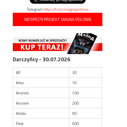
Telegram
https://t.me/magnapolonia
WESPRZYJ PROJEKT MAGNA POLONIA
Darczyńcy - 30.07.2026
AP
30
Artur
70
Anonim
100
Anonim
200
Arleta
90
Piotr
500