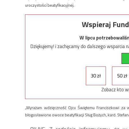
uroczystości beatyfikacyjnej.
Wspieraj Fund
W lipcu potrzebowaliś
Dziękujemy! i zachęcamy do dalszego wsparcia na
30 zł
50 zł
Zobacz kto w
„Wyrażam wdzięczność Ojcu Świętemu Franciszkowi za wy
błogosławione owoce beatyfikacji Sług Bożych, kard. Stefan