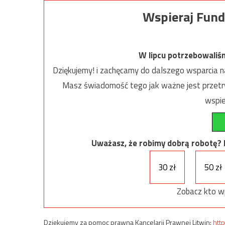
Wspieraj Fund
W lipcu potrzebowaliś
Dziękujemy! i zachęcamy do dalszego wsparcia na
Masz świadomość tego jak ważne jest przetrw
wspie
Uważasz, że robimy dobrą robotę? Ni
30 zł
50 zł
Zobacz kto w
Dziękujemy za pomoc prawną Kancelarii Prawnej Litwin:
http