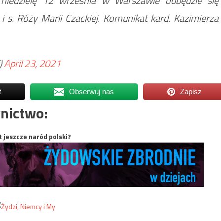
 niedzielę 12 września w Warszawie odbędzie się
i s. Róży Marii Czackiej. Komunikat kard. Kazimierza
)
April 23, 2021
t
Obserwuj nas
Zapisz
nictwo:
t jeszcze naród polski?