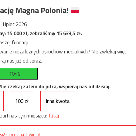
ację Magna Polonia!
Lipiec 2026
my:
15 000
zł, zebraliśmy:
15 633,5
zł.
szej fundacji.
anie niezależnych ośrodków medialnych? Nie zwlekaj więc,
raj nas już od teraz.
104%
e czekaj zatem do jutra, wspieraj nas od dzisiaj.
100 zł
Inna kwota
parł nas tym miesiącu:
Tutaj
s://kancelaria-litwin.pl