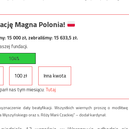
ację Magna Polonia!
my:
15 000
zł, zebraliśmy:
15 633,5
zł.
szej fundacji.
104%
100 zł
Inna kwota
parł nas tym miesiącu:
Tutaj
znaczenie daty beatyfikacji. Wszystkich wiernych proszę o modlitwę
a Wyszyńskiego oraz s. Róży Marii Czackiej” – dodał kardynał.