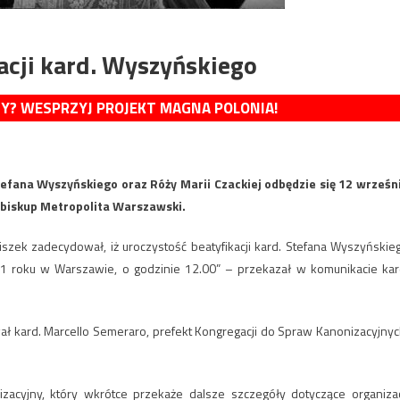
acji kard. Wyszyńskiego
MY? WESPRZYJ PROJEKT MAGNA POLONIA!
tefana Wyszyńskiego oraz Róży Marii Czackiej odbędzie się 12 wrześn
biskup Metropolita Warszawski.
iszek zadecydował, iż uroczystość beatyfikacji kard. Stefana Wyszyńskie
21 roku w Warszawie, o godzinie 12.00” – przekazał w komunikacie kar
ał kard. Marcello Semeraro, prefekt Kongregacji do Spraw Kanonizacyjnyc
acyjny, który wkrótce przekaże dalsze szczegóły dotyczące organizac