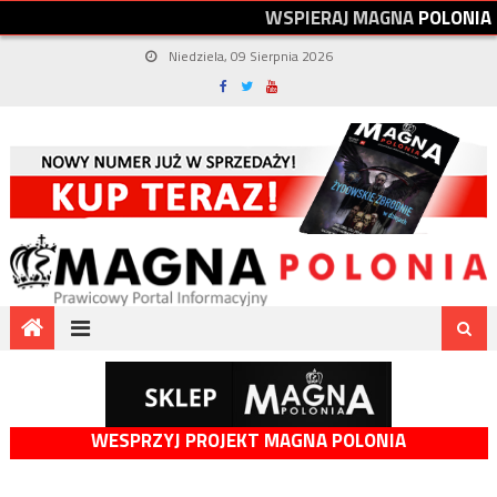
W
S
P
I
E
R
A
J
M
A
G
N
A
P
O
L
O
N
I
A
Niedziela, 09 Sierpnia 2026
WESPRZYJ PROJEKT MAGNA POLONIA