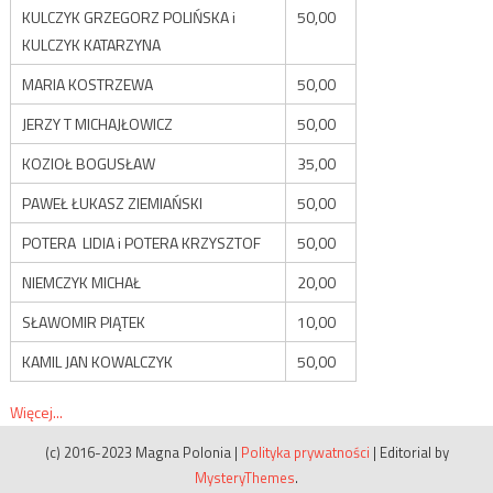
KULCZYK GRZEGORZ POLIŃSKA i
50,00
KULCZYK KATARZYNA
MARIA KOSTRZEWA
50,00
JERZY T MICHAJŁOWICZ
50,00
KOZIOŁ BOGUSŁAW
35,00
PAWEŁ ŁUKASZ ZIEMIAŃSKI
50,00
POTERA LIDIA i POTERA KRZYSZTOF
50,00
NIEMCZYK MICHAŁ
20,00
SŁAWOMIR PIĄTEK
10,00
KAMIL JAN KOWALCZYK
50,00
Więcej...
(c) 2016-2023 Magna Polonia
|
Polityka prywatności
|
Editorial by
MysteryThemes
.