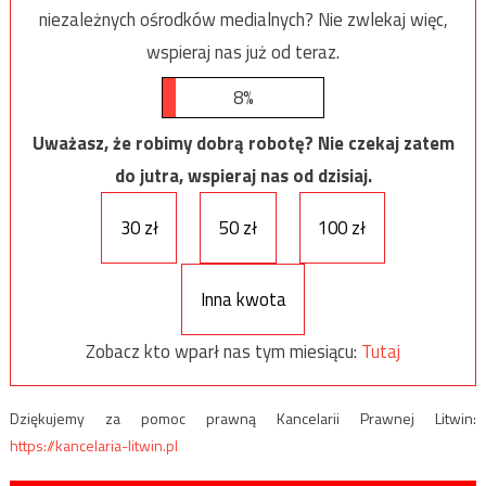
niezależnych ośrodków medialnych? Nie zwlekaj więc,
wspieraj nas już od teraz.
8%
Uważasz, że robimy dobrą robotę? Nie czekaj zatem
do jutra, wspieraj nas od dzisiaj.
30 zł
50 zł
100 zł
Inna kwota
Zobacz kto wparł nas tym miesiącu:
Tutaj
Dziękujemy za pomoc prawną Kancelarii Prawnej Litwin:
https://kancelaria-litwin.pl