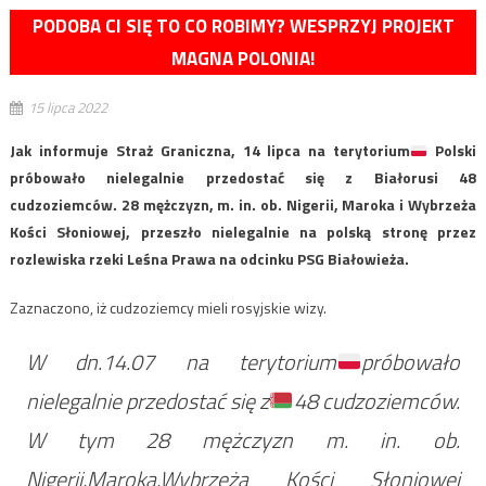
PODOBA CI SIĘ TO CO ROBIMY? WESPRZYJ PROJEKT
MAGNA POLONIA!
15 lipca 2022
Jak informuje Straż Graniczna, 14 lipca na terytorium
Polski
próbowało nielegalnie przedostać się z Białorusi 48
cudzoziemców. 28 mężczyzn, m. in. ob. Nigerii, Maroka i Wybrzeża
Kości Słoniowej, przeszło nielegalnie na polską stronę przez
rozlewiska rzeki Leśna Prawa na odcinku PSG Białowieża.
Zaznaczono, iż cudzoziemcy mieli rosyjskie wizy.
W dn.14.07 na terytorium
próbowało
nielegalnie przedostać się z
48 cudzoziemców.
W tym 28 mężczyzn m. in. ob.
Nigerii,Maroka,Wybrzeża Kości Słoniowej