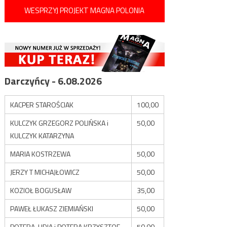
WESPRZYJ PROJEKT MAGNA POLONIA
Darczyńcy - 6.08.2026
KACPER STAROŚCIAK
100,00
KULCZYK GRZEGORZ POLIŃSKA i
50,00
KULCZYK KATARZYNA
MARIA KOSTRZEWA
50,00
JERZY T MICHAJŁOWICZ
50,00
KOZIOŁ BOGUSŁAW
35,00
PAWEŁ ŁUKASZ ZIEMIAŃSKI
50,00
POTERA LIDIA i POTERA KRZYSZTOF
50,00