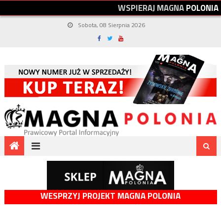
W
S
P
I
E
R
A
J
M
A
G
N
A
P
O
L
O
N
I
A
Sobota, 08 Sierpnia 2026
WESPRZYJ PROJEKT MAGNA POLONIA