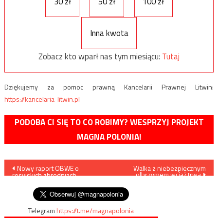
30 zł
50 zł
100 zł
Inna kwota
Zobacz kto wparł nas tym miesiącu:
Tutaj
Dziękujemy za pomoc prawną Kancelarii Prawnej Litwin:
https://kancelaria-litwin.pl
PODOBA CI SIĘ TO CO ROBIMY? WESPRZYJ PROJEKT
MAGNA POLONIA!
Nawigacja
Nowy raport OBWE o
Walka z niebezpiecznym
olbrzymem wciąż trwa
rosyjskich zbrodniach
wpisu
wojennych
Telegram
https://t.me/magnapolonia