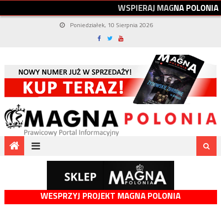
W
S
P
I
E
R
A
J
M
A
G
N
A
P
O
L
O
N
I
A
Poniedziałek, 10 Sierpnia 2026
WESPRZYJ PROJEKT MAGNA POLONIA