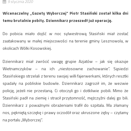
9 stycznia 2020
Wicenaczelny „Gazety Wyborczej” Piotr Stasiński został kilka dni
temu brutalnie pobity. Dziennikarz przeszedł już operację.
Do pobicia miało dojść w noc sylwestrową Stasiński miał zostać
zaatakowany w małej miejscowości na terenie gminy Lesznowola, w
okolicach Wólki Kosowskiej.
Dziennikarz miał zwrócić uwagę grupie Azjatów – jak się okazuje
Wietnamczyków – na ich „niestosowne zachowanie”. Sąsiedzi
Stasińskiego strzelali z terenu swojej willi fajerwerkami, których resztki
spadały na pobliskie budowle. Dziennikarz zagroził im, że wezwie
policję, jeżeli nie przestaną. Ci otoczyli go i dotkliwie pobili. Mimo że
Stasiński padł na ziemię i stracił przytomność, mężczyźni dalej go bili.
Dziennikarz z poważnymi obrażeniami trafił do szpitala. Ma złamany
nos, pękniętą szczękę i prawy oczodół oraz ukruszone zęby – czytamy
na portalu „Wyborczej”.