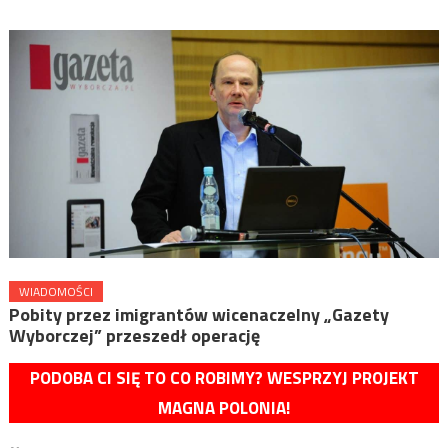
WIADOMOŚCI
Pobity przez imigrantów wicenaczelny „Gazety
Wyborczej” przeszedł operację
PODOBA CI SIĘ TO CO ROBIMY? WESPRZYJ PROJEKT
MAGNA POLONIA!