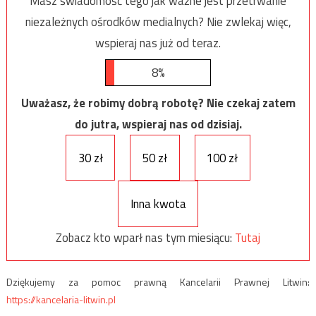
Masz świadomość tego jak ważne jest przetrwanie
niezależnych ośrodków medialnych? Nie zwlekaj więc,
wspieraj nas już od teraz.
8%
Uważasz, że robimy dobrą robotę? Nie czekaj zatem
do jutra, wspieraj nas od dzisiaj.
30 zł
50 zł
100 zł
Inna kwota
Zobacz kto wparł nas tym miesiącu:
Tutaj
Dziękujemy za pomoc prawną Kancelarii Prawnej Litwin:
https://kancelaria-litwin.pl