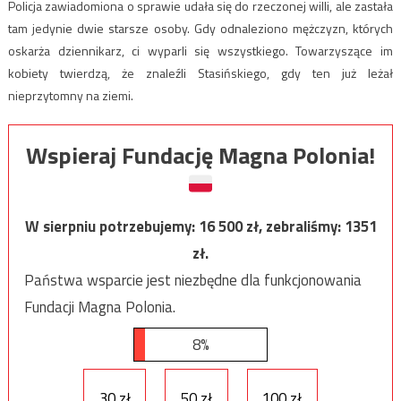
Policja zawiadomiona o sprawie udała się do rzeczonej willi, ale zastała
tam jedynie dwie starsze osoby. Gdy odnaleziono mężczyzn, których
oskarża dziennikarz, ci wyparli się wszystkiego. Towarzyszące im
kobiety twierdzą, że znaleźli Stasińskiego, gdy ten już leżał
nieprzytomny na ziemi.
Wspieraj Fundację Magna Polonia!
W sierpniu potrzebujemy:
16 500
zł, zebraliśmy:
1351
zł.
Państwa wsparcie jest niezbędne dla funkcjonowania
Fundacji Magna Polonia.
8%
30 zł
50 zł
100 zł