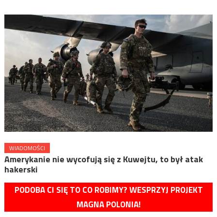
WIADOMOŚCI
Amerykanie nie wycofują się z Kuwejtu, to był atak
hakerski
PODOBA CI SIĘ TO CO ROBIMY? WESPRZYJ PROJEKT
MAGNA POLONIA!