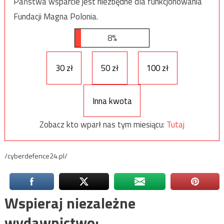
Państwa wsparcie jest niezbędne dla funkcjonowania
Fundacji Magna Polonia.
8%
30 zł
50 zł
100 zł
Inna kwota
Zobacz kto wparł nas tym miesiącu:
Tutaj
/cyberdefence24.pl/
Wspieraj niezależne
wydawnictwo: