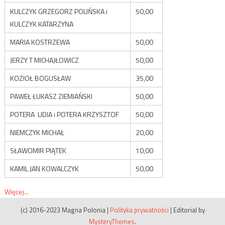
KULCZYK GRZEGORZ POLIŃSKA i
50,00
KULCZYK KATARZYNA
MARIA KOSTRZEWA
50,00
JERZY T MICHAJŁOWICZ
50,00
KOZIOŁ BOGUSŁAW
35,00
PAWEŁ ŁUKASZ ZIEMIAŃSKI
50,00
POTERA LIDIA i POTERA KRZYSZTOF
50,00
NIEMCZYK MICHAŁ
20,00
SŁAWOMIR PIĄTEK
10,00
KAMIL JAN KOWALCZYK
50,00
Więcej...
(c) 2016-2023 Magna Polonia
|
Polityka prywatności
|
Editorial by
MysteryThemes
.