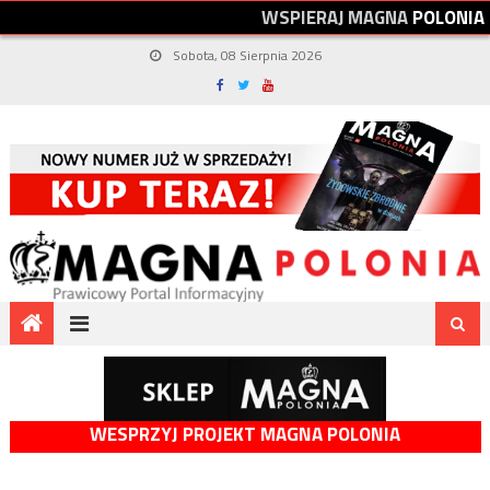
W
S
P
I
E
R
A
J
M
A
G
N
A
P
O
L
O
N
I
A
Sobota, 08 Sierpnia 2026
WESPRZYJ PROJEKT MAGNA POLONIA