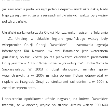
Jak zawiadamia portal kresy.pl jeden z deputowanych ukraińskiej Rady
Najwyższej ujawnił, że w szeregach sił ukraińskich walczy były ważny
polityk gruziński.
Ukraiński parlamentarzysta Ołeksij Honczarenko napisał na Telgramie
– „Za Ukrainę, w składzie legionu gruzińskiego walczy były
wicepremier Gruzji Georgi Baramidze” – zacytowała agencja
informacyjna RIA Nowosti. 54-letni Baramidze jest weteranem
gruzińskiej polityki. Został po raz pierwszym członkiem parlamentu
Gruzji jeszcze w 1992 r. Wziął udział w „rewolucji róż” u boku Micheila
Saakaszwilego. W 2003 r. objął stanowisko ministra spraw
wewnętrznych, a w 2004 ministra obrony. Potem odpowiadał w
rządzie za integrację Gruzji ze strukturami zachodnimi, a w 2004 r.
został wicepremierem.
Honczarenko opublikował krótkie nagranie, na którym Baramidze
twierdzi, że w obecnej wojnie po stronie Ukrainy walczy 300-400