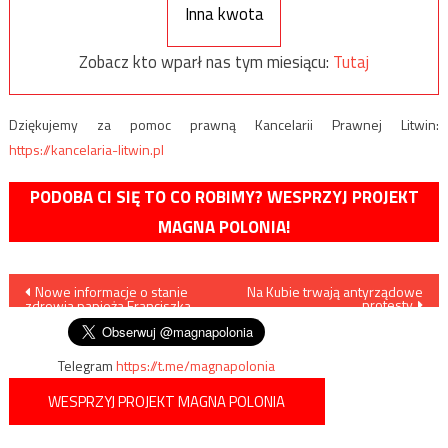
Inna kwota
Zobacz kto wparł nas tym miesiącu:
Tutaj
Dziękujemy za pomoc prawną Kancelarii Prawnej Litwin:
https://kancelaria-litwin.pl
PODOBA CI SIĘ TO CO ROBIMY? WESPRZYJ PROJEKT
MAGNA POLONIA!
Nawigacja
Nowe informacje o stanie
Na Kubie trwają antyrządowe
protesty
zdrowia papieża Franciszka
wpisu
Telegram
https://t.me/magnapolonia
WESPRZYJ PROJEKT MAGNA POLONIA