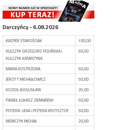
Darczyńcy - 6.08.2026
KACPER STAROŚCIAK
100,00
KULCZYK GRZEGORZ POLIŃSKA i
50,00
KULCZYK KATARZYNA
MARIA KOSTRZEWA
50,00
JERZY T MICHAJŁOWICZ
50,00
KOZIOŁ BOGUSŁAW
35,00
PAWEŁ ŁUKASZ ZIEMIAŃSKI
50,00
POTERA LIDIA i POTERA KRZYSZTOF
50,00
NIEMCZYK MICHAŁ
20,00