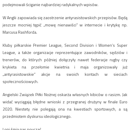
podejmowali ściganie najbardziej radykalnych wpisów.
W Anglii zapowiada się zaostrzenie antyrasistowskich przepisów. Będą
jeszcze mocniej tępić „mowę nienawiści” w internecie i krytykę np.
Marcusa Rashforda.
Kluby piłkarskie ​​Premier League, Second Division i Women’s Super
League, a także organizacje reprezentujące zawodników, sędziów i
trenerów, do których później dołączyły nawet federacje rugby czy
krykieta na przełomie kwietnia i maja organizowały już
„antyrasistowskie” akcje na swoich kontach w sieciach
społecznościowych.
Angielski Związek Piłki Nożnej oskarża własnych kibiców o rasizm. Jak
widać wyciągają błędne wnioski z przegranej drużyny w finale Euro
2020. Niestety nie polegają ona na kwestiach sportowych, a są
przedmiotem dyskursu ideologicznego.
I oni śmią nas pouczać…