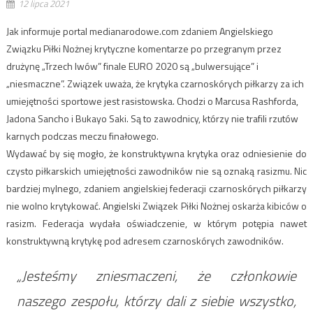
12 lipca 2021
Jak informuje portal medianarodowe.com zdaniem Angielskiego
Związku Piłki Nożnej krytyczne komentarze po przegranym przez
drużynę „Trzech lwów” finale EURO 2020 są „bulwersujące” i
„niesmaczne”. Związek uważa, że krytyka czarnoskórych piłkarzy za ich
umiejętności sportowe jest rasistowska. Chodzi o Marcusa Rashforda,
Jadona Sancho i Bukayo Saki. Są to zawodnicy, którzy nie trafili rzutów
karnych podczas meczu finałowego.
Wydawać by się mogło, że konstruktywna krytyka oraz odniesienie do
czysto piłkarskich umiejętności zawodników nie są oznaką rasizmu. Nic
bardziej mylnego, zdaniem angielskiej federacji czarnoskórych piłkarzy
nie wolno krytykować. Angielski Związek Piłki Nożnej oskarża kibiców o
rasizm. Federacja wydała oświadczenie, w którym potępia nawet
konstruktywną krytykę pod adresem czarnoskórych zawodników.
„Jesteśmy zniesmaczeni, że członkowie
naszego zespołu, którzy dali z siebie wszystko,