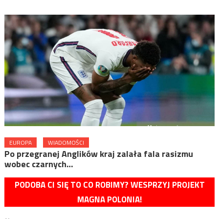
EUROPA
WIADOMOŚCI
Po przegranej Anglików kraj zalała fala rasizmu
wobec czarnych…
PODOBA CI SIĘ TO CO ROBIMY? WESPRZYJ PROJEKT
MAGNA POLONIA!