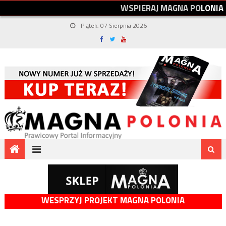
W
S
P
I
E
R
A
J
M
A
G
N
A
P
O
L
O
N
I
A
Piątek, 07 Sierpnia 2026
WESPRZYJ PROJEKT MAGNA POLONIA