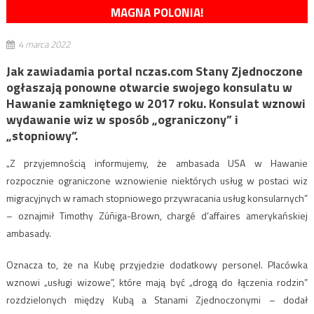
MAGNA POLONIA!
4 marca 2022
Jak zawiadamia portal nczas.com Stany Zjednoczone
ogłaszają ponowne otwarcie swojego konsulatu w
Hawanie zamkniętego w 2017 roku. Konsulat wznowi
wydawanie wiz w sposób „ograniczony” i
„stopniowy”.
„Z przyjemnością informujemy, że ambasada USA w Hawanie
rozpocznie ograniczone wznowienie niektórych usług w postaci wiz
migracyjnych w ramach stopniowego przywracania usług konsularnych”
– oznajmił Timothy Zúñiga-Brown, chargé d’affaires amerykańskiej
ambasady.
Oznacza to, że na Kubę przyjedzie dodatkowy personel. Placówka
wznowi „usługi wizowe”, które mają być „drogą do łączenia rodzin”
rozdzielonych między Kubą a Stanami Zjednoczonymi – dodał