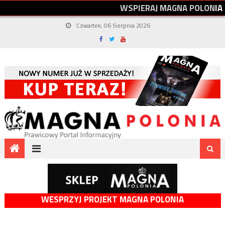
W
S
P
I
E
R
A
J
M
A
G
N
A
P
O
L
O
N
I
A
Czwartek, 06 Sierpnia 2026
WESPRZYJ PROJEKT MAGNA POLONIA