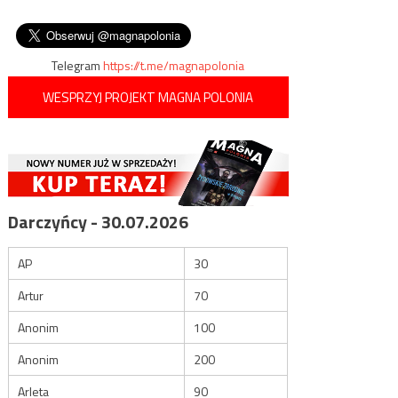
wpisu
współpracę z rosyjskimi
uprzywilejowującej
zawodnikami
transseksualistów
Telegram
https://t.me/magnapolonia
WESPRZYJ PROJEKT MAGNA POLONIA
Darczyńcy - 30.07.2026
AP
30
Artur
70
Anonim
100
Anonim
200
Arleta
90