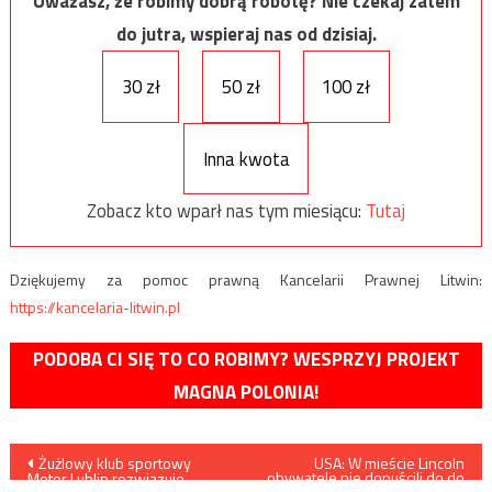
Uważasz, że robimy dobrą robotę? Nie czekaj zatem
do jutra, wspieraj nas od dzisiaj.
30 zł
50 zł
100 zł
Inna kwota
Zobacz kto wparł nas tym miesiącu:
Tutaj
Dziękujemy za pomoc prawną Kancelarii Prawnej Litwin:
https://kancelaria-litwin.pl
PODOBA CI SIĘ TO CO ROBIMY? WESPRZYJ PROJEKT
MAGNA POLONIA!
Nawigacja
Żużlowy klub sportowy
USA: W mieście Lincoln
obywatele nie dopuścili do do
Motor Lublin rozwiązuje
przeforsowania ustawy