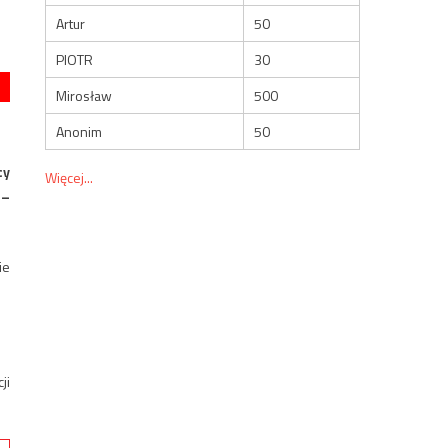
Artur
50
PIOTR
30
Mirosław
500
Anonim
50
cy
Więcej...
 –
ie
ji