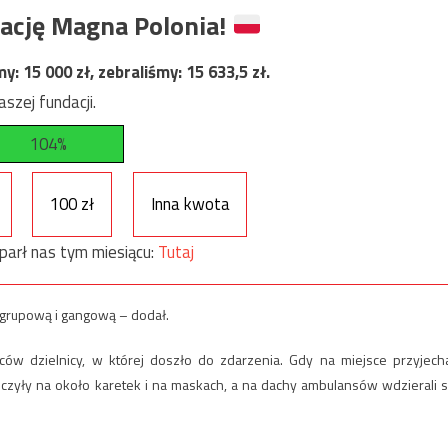
ację Magna Polonia!
my:
15 000
zł, zebraliśmy:
15 633,5
zł.
szej fundacji.
104%
100 zł
Inna kwota
parł nas tym miesiącu:
Tutaj
grupową i gangową – dodał.
w dzielnicy, w której doszło do zdarzenia. Gdy na miejsce przyjecha
tańczyły na około karetek i na maskach, a na dachy ambulansów wdzierali s