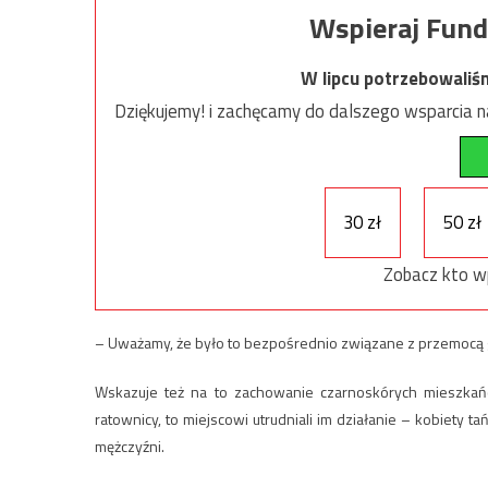
Wspieraj Fund
W lipcu potrzebowaliś
Dziękujemy! i zachęcamy do dalszego wsparcia na
30 zł
50 zł
Zobacz kto w
– Uważamy, że było to bezpośrednio związane z przemocą 
Wskazuje też na to zachowanie czarnoskórych mieszkańcó
ratownicy, to miejscowi utrudniali im działanie – kobiety 
mężczyźni.