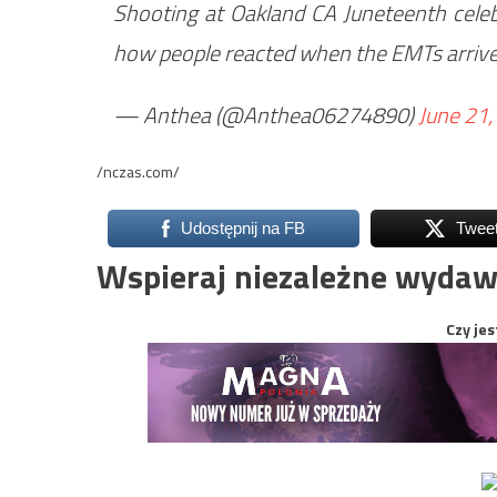
Shooting at Oakland CA Juneteenth celebra
how people reacted when the EMTs arriv
— Anthea (@Anthea06274890)
June 21,
/nczas.com/
Udostępnij na FB
Twee
Wspieraj niezależne wydaw
Czy jes