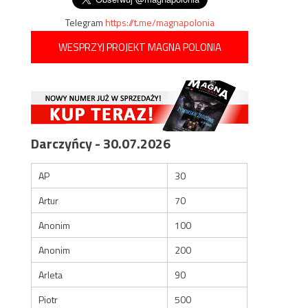
Telegram
https://t.me/magnapolonia
WESPRZYJ PROJEKT MAGNA POLONIA
Darczyńcy - 30.07.2026
AP
30
Artur
70
Anonim
100
Anonim
200
Arleta
90
Piotr
500