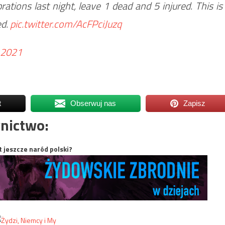
tions last night, leave 1 dead and 5 injured. This is
ed.
pic.twitter.com/AcFPciJuzq
 2021
t
Obserwuj nas
Zapisz
nictwo:
t jeszcze naród polski?