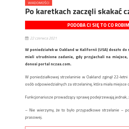
WIADOMOŚCI
Po karetkach zaczęli skakać 
PODOBA CI SIĘ TO CO ROBI
22 czerwca 2021
W poniedziałek w Oakland w Kalifornii (USA) doszło do 
mieli utrudnione zadanie, gdy przyjechali na miejsce
donosi portal nczas.com.
W poniedziałkowej strzelaninie w Oakland zginął 22-letni 
osób odpowiedzialnych za strzelaninę, która miała miejsce 
Funkcjonariusze prowadzący sprawę podejrzewają jednak, ż
– Nie wierzymy, że to było przypadkowe strzelanie – po
prasowej.