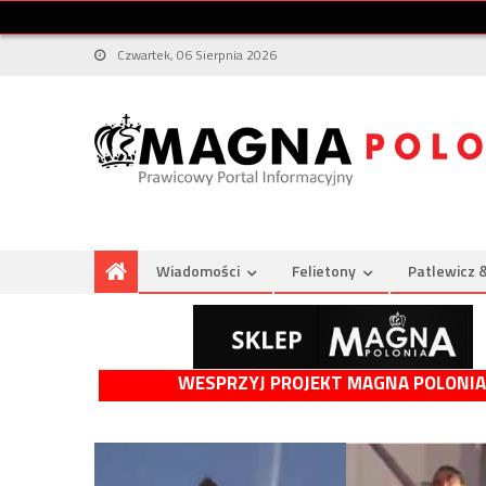
Czwartek, 06 Sierpnia 2026
Wiadomości
Felietony
Patlewicz 
WESPRZYJ PROJEKT MAGNA POLONIA