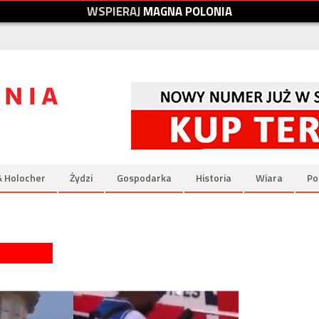
W
S
P
I
E
R
A
J
M
A
G
N
A
P
O
L
O
N
I
A
& Holocher
Żydzi
Gospodarka
Historia
Wiara
Po