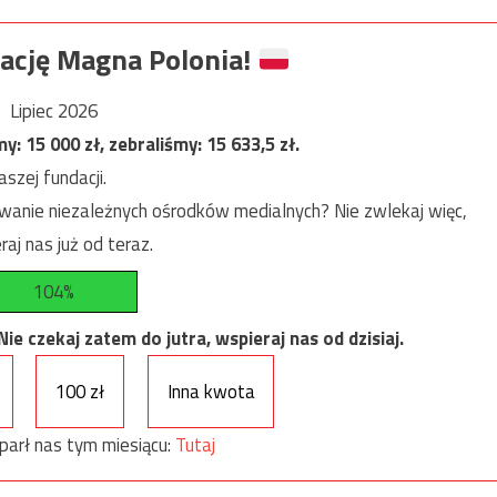
ację Magna Polonia!
Lipiec 2026
my:
15 000
zł, zebraliśmy:
15 633,5
zł.
szej fundacji.
anie niezależnych ośrodków medialnych? Nie zwlekaj więc,
raj nas już od teraz.
104%
e czekaj zatem do jutra, wspieraj nas od dzisiaj.
100 zł
Inna kwota
parł nas tym miesiącu:
Tutaj