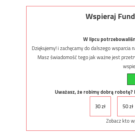
Wspieraj Fund
W lipcu potrzebowaliś
Dziękujemy! i zachęcamy do dalszego wsparcia na
Masz świadomość tego jak ważne jest przetrw
wspie
Uważasz, że robimy dobrą robotę? Ni
30 zł
50 zł
Zobacz kto w