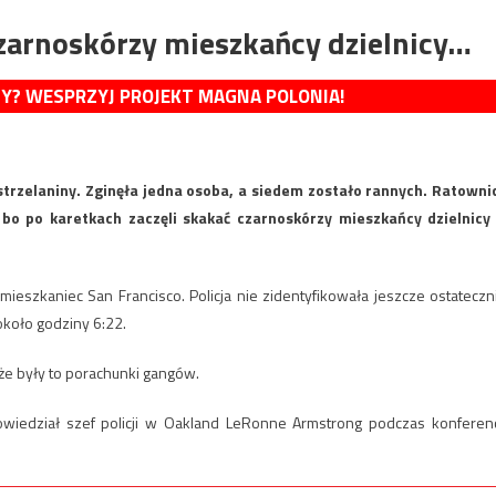
czarnoskórzy mieszkańcy dzielnicy…
MY? WESPRZYJ PROJEKT MAGNA POLONIA!
strzelaniny. Zginęła jedna osoba, a siedem zostało rannych. Ratowni
, bo po karetkach zaczęli skakać czarnoskórzy mieszkańcy dzielnicy
mieszkaniec San Francisco. Policja nie zidentyfikowała jeszcze ostateczn
około godziny 6:22.
e były to porachunki gangów.
wiedział szef policji w Oakland LeRonne Armstrong podczas konferenc