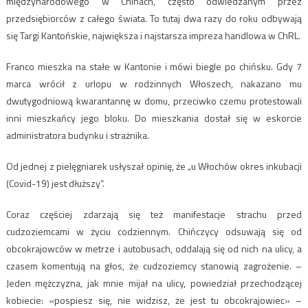
międzynarodowego w Chinach, często odwiedzanym przez
przedsiębiorców z całego świata. To tutaj dwa razy do roku odbywają
się Targi Kantońskie, największa i najstarsza impreza handlowa w ChRL.
Franco mieszka na stałe w Kantonie i mówi biegle po chińsku. Gdy 7
marca wrócił z urlopu w rodzinnych Włoszech, nakazano mu
dwutygodniową kwarantannę w domu, przeciwko czemu protestowali
inni mieszkańcy jego bloku. Do mieszkania dostał się w eskorcie
administratora budynku i strażnika.
Od jednej z pielęgniarek usłyszał opinię, że „u Włochów okres inkubacji
(Covid-19) jest dłuższy”.
Coraz częściej zdarzają się też manifestacje strachu przed
cudzoziemcami w życiu codziennym. Chińczycy odsuwają się od
obcokrajowców w metrze i autobusach, oddalają się od nich na ulicy, a
czasem komentują na głos, że cudzoziemcy stanowią zagrożenie. –
Jeden mężczyzna, jak mnie mijał na ulicy, powiedział przechodzącej
kobiecie: «pospiesz się, nie widzisz, że jest tu obcokrajowiec» –