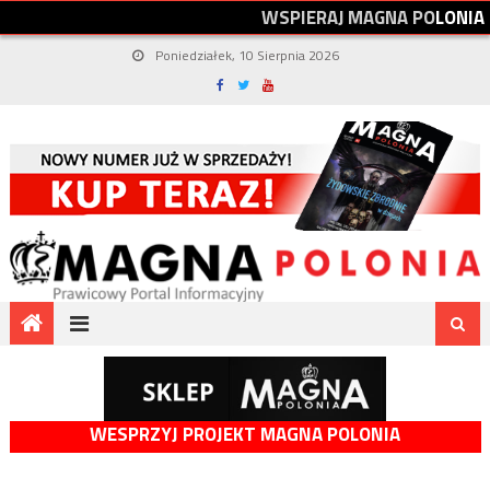
W
S
P
I
E
R
A
J
M
A
G
N
A
P
O
L
O
N
I
A
Poniedziałek, 10 Sierpnia 2026
WESPRZYJ PROJEKT MAGNA POLONIA