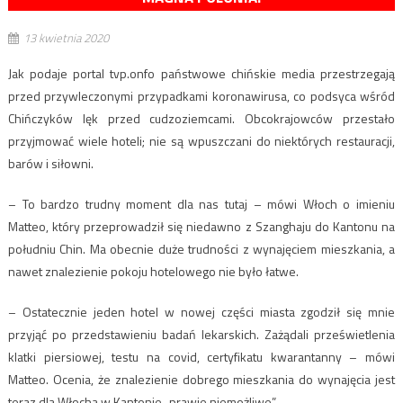
13 kwietnia 2020
Jak podaje portal tvp.onfo państwowe chińskie media przestrzegają
przed przywleczonymi przypadkami koronawirusa, co podsyca wśród
Chińczyków lęk przed cudzoziemcami. Obcokrajowców przestało
przyjmować wiele hoteli; nie są wpuszczani do niektórych restauracji,
barów i siłowni.
– To bardzo trudny moment dla nas tutaj – mówi Włoch o imieniu
Matteo, który przeprowadził się niedawno z Szanghaju do Kantonu na
południu Chin. Ma obecnie duże trudności z wynajęciem mieszkania, a
nawet znalezienie pokoju hotelowego nie było łatwe.
– Ostatecznie jeden hotel w nowej części miasta zgodził się mnie
przyjąć po przedstawieniu badań lekarskich. Zażądali prześwietlenia
klatki piersiowej, testu na covid, certyfikatu kwarantanny – mówi
Matteo. Ocenia, że znalezienie dobrego mieszkania do wynajęcia jest
teraz dla Włocha w Kantonie „prawie niemożliwe”.