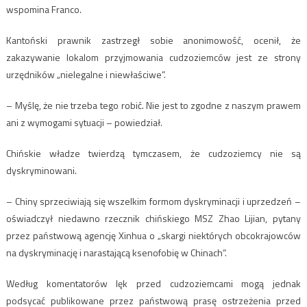
wspomina Franco.
Kantoński prawnik zastrzegł sobie anonimowość, ocenił, że
zakazywanie lokalom przyjmowania cudzoziemców jest ze strony
urzędników „nielegalne i niewłaściwe”.
– Myślę, że nie trzeba tego robić. Nie jest to zgodne z naszym prawem
ani z wymogami sytuacji – powiedział.
Chińskie władze twierdzą tymczasem, że cudzoziemcy nie są
dyskryminowani.
– Chiny sprzeciwiają się wszelkim formom dyskryminacji i uprzedzeń –
oświadczył niedawno rzecznik chińskiego MSZ Zhao Lijian, pytany
przez państwową agencję Xinhua o „skargi niektórych obcokrajowców
na dyskryminację i narastającą ksenofobię w Chinach”.
Według komentatorów lęk przed cudzoziemcami mogą jednak
podsycać publikowane przez państwową prasę ostrzeżenia przed