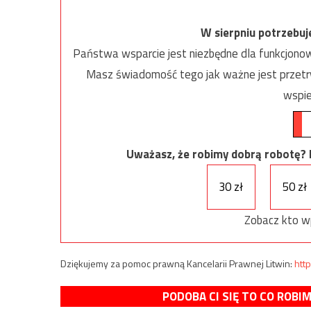
W sierpniu potrzebu
Państwa wsparcie jest niezbędne dla funkcjonow
Masz świadomość tego jak ważne jest przetrw
wspie
Uważasz, że robimy dobrą robotę? Ni
30 zł
50 zł
Zobacz kto w
Dziękujemy za pomoc prawną Kancelarii Prawnej Litwin:
http
PODOBA CI SIĘ TO CO ROBI