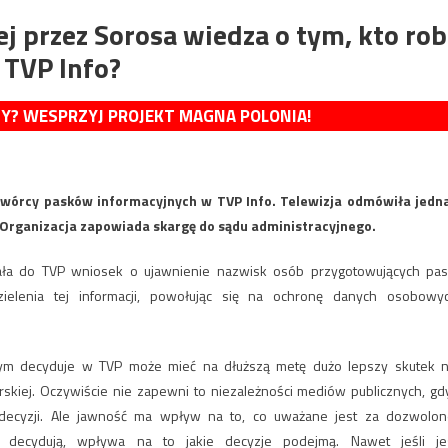
j przez Sorosa wiedza o tym, kto rob
 TVP Info?
MY? WESPRZYJ PROJEKT MAGNA POLONIA!
wórcy pasków informacyjnych w TVP Info. Telewizja odmówiła jedn
Organizacja zapowiada skargę do sądu administracyjnego.
ała do TVP wniosek o ujawnienie nazwisk osób przygotowujących pas
ielenia tej informacji, powołując się na ochronę danych osobowy
czym decyduje w TVP może mieć na dłuższą metę dużo lepszy skutek n
rskiej. Oczywiście nie zapewni to niezależności mediów publicznych, gd
ecyzji. Ale jawność ma wpływ na to, co uważane jest za dozwolon
 decydują, wpływa na to jakie decyzje podejmą. Nawet jeśli je