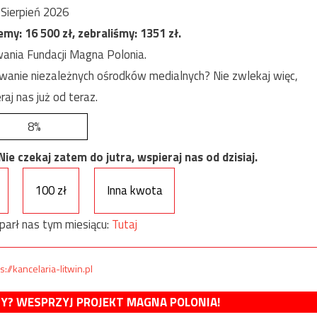
Sierpień 2026
jemy:
16 500
zł, zebraliśmy:
1351
zł.
ania Fundacji Magna Polonia.
anie niezależnych ośrodków medialnych? Nie zwlekaj więc,
raj nas już od teraz.
8%
e czekaj zatem do jutra, wspieraj nas od dzisiaj.
100 zł
Inna kwota
parł nas tym miesiącu:
Tutaj
s://kancelaria-litwin.pl
MY? WESPRZYJ PROJEKT MAGNA POLONIA!