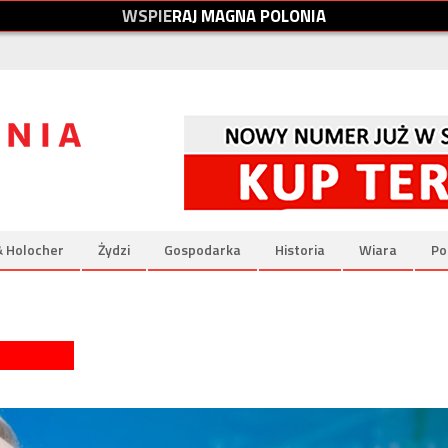
W
S
P
I
E
R
A
J
M
A
G
N
A
P
O
L
O
N
I
A
& Holocher
Żydzi
Gospodarka
Historia
Wiara
Po