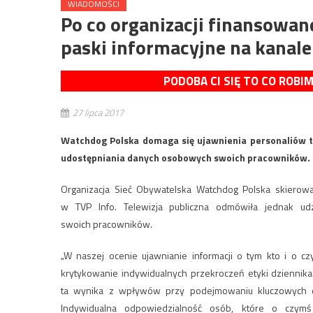
WIADOMOŚCI
Po co organizacji finansowane
paski informacyjne na kanale
PODOBA CI SIĘ TO CO ROBI
27 lipca 2017
Watchdog Polska domaga się ujawnienia personaliów t
udostępniania danych osobowych swoich pracowników. 
Organizacja Sieć Obywatelska Watchdog Polska skierow
w TVP Info. Telewizja publiczna odmówiła jednak udz
swoich pracowników.
„W naszej ocenie ujawnianie informacji o tym kto i o 
krytykowanie indywidualnych przekroczeń etyki dziennika
ta wynika z wpływów przy podejmowaniu kluczowych d
Indywidualna odpowiedzialność osób, które o czymś