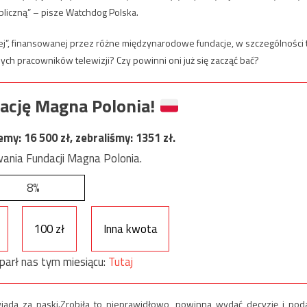
liczną” – pisze Watchdog Polska.
iej”, finansowanej przez różne międzynarodowe fundacje, w szczególności 
 pracowników telewizji? Czy powinni oni już się zacząć bać?
ację Magna Polonia!
jemy:
16 500
zł, zebraliśmy:
1351
zł.
ania Fundacji Magna Polonia.
8%
100 zł
Inna kwota
parł nas tym miesiącu:
Tutaj
wiada za paski.Zrobiła to nieprawidłowo, powinna wydać decyzję i pod