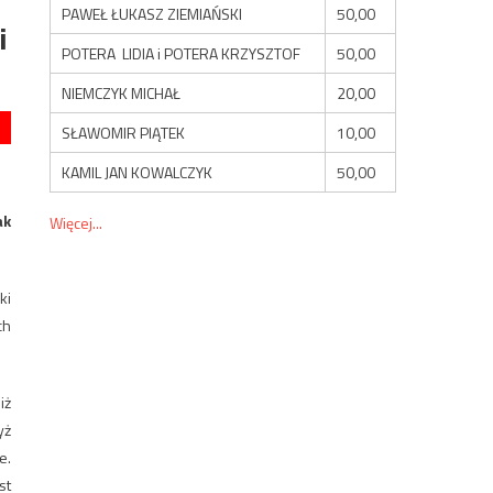
PAWEŁ ŁUKASZ ZIEMIAŃSKI
50,00
i
POTERA LIDIA i POTERA KRZYSZTOF
50,00
NIEMCZYK MICHAŁ
20,00
SŁAWOMIR PIĄTEK
10,00
KAMIL JAN KOWALCZYK
50,00
ak
Więcej...
ki
ch
iż
yż
e.
st