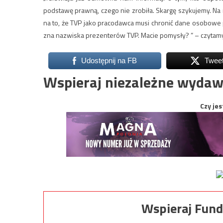
podstawę prawną, czego nie zrobiła. Skargę szykujemy. N
na to, że TVP jako pracodawca musi chronić dane osobowe
zna nazwiska prezenterów TVP. Macie pomysły? ” – czytamy 
Udostępnij na FB
Twee
Wspieraj niezależne wydaw
Czy jes
Wspieraj Fund