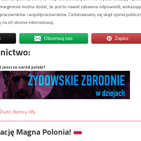
a marginesie można dodać, że jest to nawet zabawna odpowiedź, wskazują
 pracowników i współpracowników. Zastanawiamy się skąd opinia publicz
na ich stronie internetowej.
t
Obserwuj nas
Zapisz
nictwo:
t jeszcze naród polski?
ację Magna Polonia!