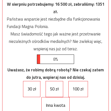
W sierpniu potrzebujemy:
16 500
zł, zebraliśmy:
1351
zł.
Państwa wsparcie jest niezbędne dla funkcjonowania
Fundacji Magna Polonia.
Masz świadomość tego jak ważne jest przetrwanie
niezależnych ośrodków medialnych? Nie zwlekaj więc,
wspieraj nas już od teraz.
8%
Uważasz, że robimy dobrą robotę? Nie czekaj zatem
do jutra, wspieraj nas od dzisiaj.
30 zł
50 zł
100 zł
Inna kwota