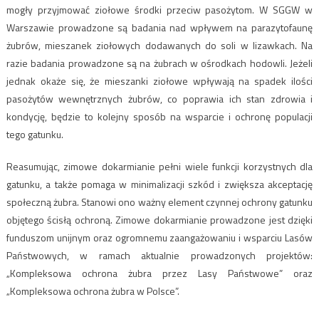
mogły przyjmować ziołowe środki przeciw pasożytom. W SGGW w
Warszawie prowadzone są badania nad wpływem na parazytofaunę
żubrów, mieszanek ziołowych dodawanych do soli w lizawkach. Na
razie badania prowadzone są na żubrach w ośrodkach hodowli. Jeżeli
jednak okaże się, że mieszanki ziołowe wpływają na spadek ilości
pasożytów wewnętrznych żubrów, co poprawia ich stan zdrowia i
kondycję, będzie to kolejny sposób na wsparcie i ochronę populacji
tego gatunku.
Reasumując, zimowe dokarmianie pełni wiele funkcji korzystnych dla
gatunku, a także pomaga w minimalizacji szkód i zwiększa akceptację
społeczną żubra. Stanowi ono ważny element czynnej ochrony gatunku
objętego ścisłą ochroną. Zimowe dokarmianie prowadzone jest dzięki
funduszom unijnym oraz ogromnemu zaangażowaniu i wsparciu Lasów
Państwowych, w ramach aktualnie prowadzonych projektów:
„Kompleksowa ochrona żubra przez Lasy Państwowe” oraz
„Kompleksowa ochrona żubra w Polsce”.