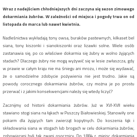
Wraz z nadejściem chłodniejszych dni zaczyna się sezon zimowego
dokarmiania żubrów. W zależności od miejsca i pogody trwa on od
listopada do marca lub nawet kwietnia.
Nadleśnictwa wykładają tony owsa, buraków pastewnych, kilkaset bel
siana, tony kiszonki i sianokiszonki oraz lizawki solne. Wiele osób
zastanawia się, po co właściwe dokarmia się żubry w wolno żyjących
stadach? Dlaczego żubry nie mogą wyżywić się w lesie zwłaszcza, gdy
w prawie w całym kraju nie ma śniegu ani mrozu, i może się wydawać,
że o samodzielne zdobycie pożywienia nie jest trudno. Jakie są
powody corocznego dokarmiania żubrów, czy można je po prostu
przerwać i z jakimi konsekwencjami należy się wtedy liczyć?
Zacznijmy od historii dokarmiania żubrów. Już w XVI-XVII wieku
stawiano stogi siana na łąkach w Puszczy Białowieskiej. Stanowiły one
pokarm dla żyjących tam zwierząt kopytnych. Do koszenia łąk i
składowania siana w stogach lub brogach w celu dokarmiania żubrów,
zobowiązani byli tak zwani osocznicy. Do 1884 r. miejsc dokarmiania