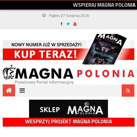
W
S
P
I
E
R
A
J
M
A
G
N
A
P
O
L
O
N
I
A
Piątek, 07 Sierpnia 2026
WESPRZYJ PROJEKT MAGNA POLONIA