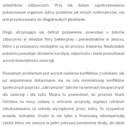
składników odżywczych. Przy tak dużym zapotrzebowaniu
pokarmowym organizm żubra, podobnie jak innych roślinożerców, nie
jest przystosowany do długotrwałych głodówek.
Długo utrzymujący się deficyt pożywienia, powoduje u żubrów
zaburzenia w składzie flory bakteryjnej i pierwotniaków w żwaczu,
które u przeżuwaczy niezbędne są do procesu trawienia. Niedostatek
pokarmu powoduje obniżenie kondycji, odporności i może powodować
wzrost śmiertelności zwierząt.
Poważnym problemem jest wzrost nasilenia konfliktów z rolnikami. Jak
już wspomniano dokarmianie ma na celu minimalizację konfliktów
społecznych poprzez „zatrzymanie” żubrów na terenach bezpiecznych
dla zwierząt i dla ludzi. Można tu powiedzieć, że przecież Skarb
Państwa na mocy ustawy o ochronie przyrody, wypłaca rolnikom
odszkodowania za szkody wyrządzone przez żubry. To oczywiście
prawda. Jednakże, chodzi tu nie tylko o finansową rekompensatę
szkód, która nie zawsze w pełni pokrywa poniesione straty, ale także