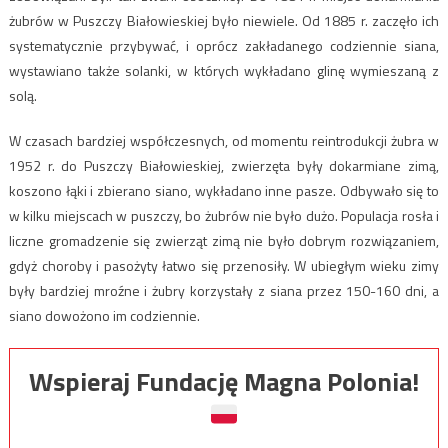
żubrów w Puszczy Białowieskiej było niewiele. Od 1885 r. zaczęło ich
systematycznie przybywać, i oprócz zakładanego codziennie siana,
wystawiano także solanki, w których wykładano glinę wymieszaną z
solą.
W czasach bardziej współczesnych, od momentu reintrodukcji żubra w
1952 r. do Puszczy Białowieskiej, zwierzęta były dokarmiane zimą,
koszono łąki i zbierano siano, wykładano inne pasze. Odbywało się to
w kilku miejscach w puszczy, bo żubrów nie było dużo. Populacja rosła i
liczne gromadzenie się zwierząt zimą nie było dobrym rozwiązaniem,
gdyż choroby i pasożyty łatwo się przenosiły. W ubiegłym wieku zimy
były bardziej mroźne i żubry korzystały z siana przez 150-160 dni, a
siano dowożono im codziennie.
Wspieraj Fundację Magna Polonia!