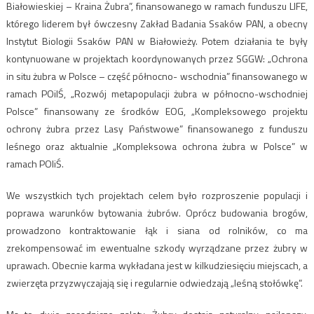
Białowieskiej – Kraina Żubra”, finansowanego w ramach funduszu LIFE,
którego liderem był ówczesny Zakład Badania Ssaków PAN, a obecny
Instytut Biologii Ssaków PAN w Białowieży. Potem działania te były
kontynuowane w projektach koordynowanych przez SGGW: „Ochrona
in situ żubra w Polsce – część północno- wschodnia” finansowanego w
ramach POiIŚ, „Rozwój metapopulacji żubra w północno-wschodniej
Polsce” finansowany ze środków EOG, „Kompleksowego projektu
ochrony żubra przez Lasy Państwowe” finansowanego z funduszu
leśnego oraz aktualnie „Kompleksowa ochrona żubra w Polsce” w
ramach POIiŚ.
We wszystkich tych projektach celem było rozproszenie populacji i
poprawa warunków bytowania żubrów. Oprócz budowania brogów,
prowadzono kontraktowanie łąk i siana od rolników, co ma
zrekompensować im ewentualne szkody wyrządzane przez żubry w
uprawach. Obecnie karma wykładana jest w kilkudziesięciu miejscach, a
zwierzęta przyzwyczajają się i regularnie odwiedzają „leśną stołówkę”.