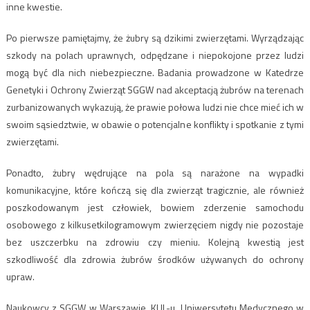
inne kwestie.
Po pierwsze pamiętajmy, że żubry są dzikimi zwierzętami. Wyrządzając
szkody na polach uprawnych, odpędzane i niepokojone przez ludzi
mogą być dla nich niebezpieczne. Badania prowadzone w Katedrze
Genetyki i Ochrony Zwierząt SGGW nad akceptacją żubrów na terenach
zurbanizowanych wykazują, że prawie połowa ludzi nie chce mieć ich w
swoim sąsiedztwie, w obawie o potencjalne konflikty i spotkanie z tymi
zwierzętami.
Ponadto, żubry wędrujące na pola są narażone na wypadki
komunikacyjne, które kończą się dla zwierząt tragicznie, ale również
poszkodowanym jest człowiek, bowiem zderzenie samochodu
osobowego z kilkusetkilogramowym zwierzęciem nigdy nie pozostaje
bez uszczerbku na zdrowiu czy mieniu. Kolejną kwestią jest
szkodliwość dla zdrowia żubrów środków używanych do ochrony
upraw.
Naukowcy z SGGW w Warszawie, KUL-u, Uniwersytetu Medycznego w