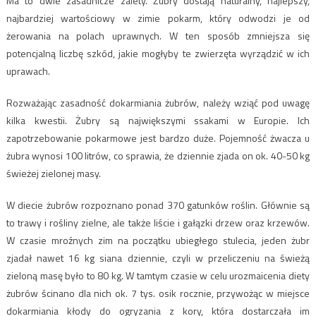
Ma to dwie zasadnicze zalety. Żubry dostają naturalny, najlepszy,
najbardziej wartościowy w zimie pokarm, który odwodzi je od
żerowania na polach uprawnych. W ten sposób zmniejsza się
potencjalną liczbę szkód, jakie mogłyby te zwierzęta wyrządzić w ich
uprawach.
Rozważając zasadność dokarmiania żubrów, należy wziąć pod uwagę
kilka kwestii. Żubry są największymi ssakami w Europie. Ich
zapotrzebowanie pokarmowe jest bardzo duże. Pojemność żwacza u
żubra wynosi 100 litrów, co sprawia, że dziennie zjada on ok. 40-50 kg
świeżej zielonej masy.
W diecie żubrów rozpoznano ponad 370 gatunków roślin. Głównie są
to trawy i rośliny zielne, ale także liście i gałązki drzew oraz krzewów.
W czasie mroźnych zim na początku ubiegłego stulecia, jeden żubr
zjadał nawet 16 kg siana dziennie, czyli w przeliczeniu na świeżą
zieloną masę było to 80 kg. W tamtym czasie w celu urozmaicenia diety
żubrów ścinano dla nich ok. 7 tys. osik rocznie, przywożąc w miejsce
dokarmiania kłody do ogryzania z kory, która dostarczała im