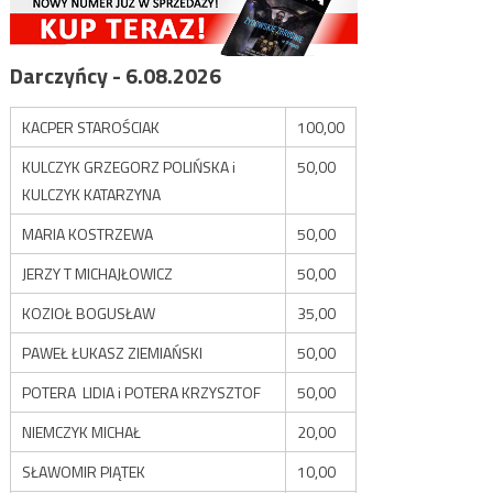
Darczyńcy - 6.08.2026
KACPER STAROŚCIAK
100,00
KULCZYK GRZEGORZ POLIŃSKA i
50,00
KULCZYK KATARZYNA
MARIA KOSTRZEWA
50,00
JERZY T MICHAJŁOWICZ
50,00
KOZIOŁ BOGUSŁAW
35,00
PAWEŁ ŁUKASZ ZIEMIAŃSKI
50,00
POTERA LIDIA i POTERA KRZYSZTOF
50,00
NIEMCZYK MICHAŁ
20,00
SŁAWOMIR PIĄTEK
10,00