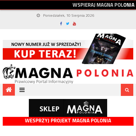
W
S
P
I
E
R
A
J
M
A
G
N
A
P
O
L
O
N
I
A
Poniedziałek, 10 Sierpnia 2026
WESPRZYJ PROJEKT MAGNA POLONIA