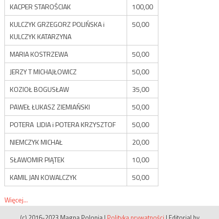
KACPER STAROŚCIAK
100,00
KULCZYK GRZEGORZ POLIŃSKA i
50,00
KULCZYK KATARZYNA
MARIA KOSTRZEWA
50,00
JERZY T MICHAJŁOWICZ
50,00
KOZIOŁ BOGUSŁAW
35,00
PAWEŁ ŁUKASZ ZIEMIAŃSKI
50,00
POTERA LIDIA i POTERA KRZYSZTOF
50,00
NIEMCZYK MICHAŁ
20,00
SŁAWOMIR PIĄTEK
10,00
KAMIL JAN KOWALCZYK
50,00
Więcej...
(c) 2016-2023 Magna Polonia
|
Polityka prywatności
|
Editorial by