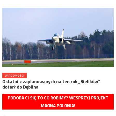
WIADOMOŚCI
Ostatni z zaplanowanych na ten rok „Bielików”
dotarł do Dęblina
PODOBA CI SIĘ TO CO ROBIMY? WESPRZYJ PROJEKT
MAGNA POLONIA!