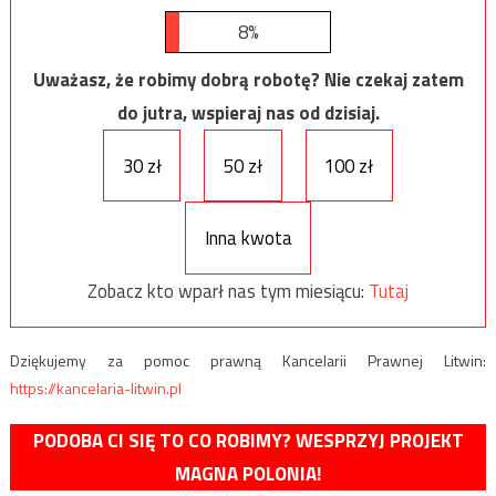
8%
Uważasz, że robimy dobrą robotę? Nie czekaj zatem
do jutra, wspieraj nas od dzisiaj.
30 zł
50 zł
100 zł
Inna kwota
Zobacz kto wparł nas tym miesiącu:
Tutaj
Dziękujemy za pomoc prawną Kancelarii Prawnej Litwin:
https://kancelaria-litwin.pl
PODOBA CI SIĘ TO CO ROBIMY? WESPRZYJ PROJEKT
MAGNA POLONIA!