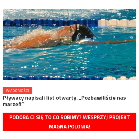
WIADOMOŚCI
Pływacy napisali list otwarty. „Pozbawiliście nas
marzeń”
PODOBA CI SIĘ TO CO ROBIMY? WESPRZYJ PROJEKT
MAGNA POLONIA!