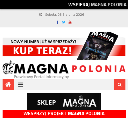
W
S
P
I
E
R
A
J
M
A
G
N
A
P
O
L
O
N
I
A
Sobota, 08 Sierpnia 2026
WESPRZYJ PROJEKT MAGNA POLONIA