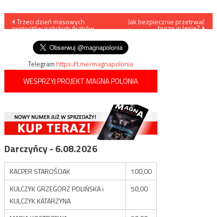
Nawigacja
Trzeci dzień masowych
Jak bezpiecznie przetrwać
burzę w lesie?
protestów irańskich Arabów
wpisu
w Chuzestanie
Telegram
https://t.me/magnapolonia
WESPRZYJ PROJEKT MAGNA POLONIA
Darczyńcy - 6.08.2026
KACPER STAROŚCIAK
100,00
KULCZYK GRZEGORZ POLIŃSKA i
50,00
KULCZYK KATARZYNA