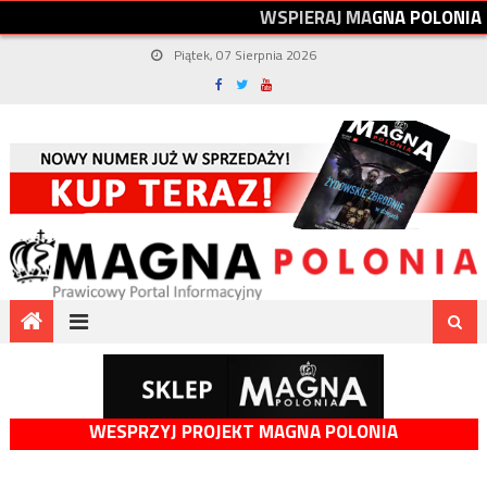
W
S
P
I
E
R
A
J
M
A
G
N
A
P
O
L
O
N
I
A
Piątek, 07 Sierpnia 2026
WESPRZYJ PROJEKT MAGNA POLONIA