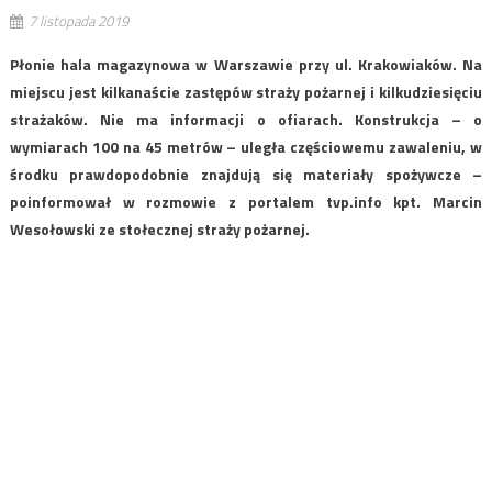
7 listopada 2019
Płonie hala magazynowa w Warszawie przy ul. Krakowiaków. Na
miejscu jest kilkanaście zastępów straży pożarnej i kilkudziesięciu
strażaków. Nie ma informacji o ofiarach. Konstrukcja – o
wymiarach 100 na 45 metrów – uległa częściowemu zawaleniu, w
środku prawdopodobnie znajdują się materiały spożywcze –
poinformował w rozmowie z portalem tvp.info kpt. Marcin
Wesołowski ze stołecznej straży pożarnej.