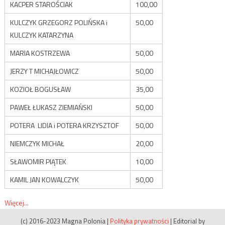
KACPER STAROŚCIAK
100,00
KULCZYK GRZEGORZ POLIŃSKA i
50,00
KULCZYK KATARZYNA
MARIA KOSTRZEWA
50,00
JERZY T MICHAJŁOWICZ
50,00
KOZIOŁ BOGUSŁAW
35,00
PAWEŁ ŁUKASZ ZIEMIAŃSKI
50,00
POTERA LIDIA i POTERA KRZYSZTOF
50,00
NIEMCZYK MICHAŁ
20,00
SŁAWOMIR PIĄTEK
10,00
KAMIL JAN KOWALCZYK
50,00
Więcej...
(c) 2016-2023 Magna Polonia
|
Polityka prywatności
|
Editorial by