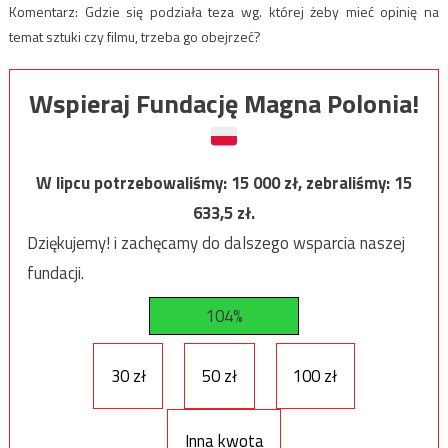
Komentarz: Gdzie się podziała teza wg. której żeby mieć opinię na
temat sztuki czy filmu, trzeba go obejrzeć?
Wspieraj Fundację Magna Polonia!
W lipcu potrzebowaliśmy:
15 000
zł, zebraliśmy:
15
633,5
zł.
Dziękujemy! i zachęcamy do dalszego wsparcia naszej
fundacji.
104%
30 zł
50 zł
100 zł
Inna kwota