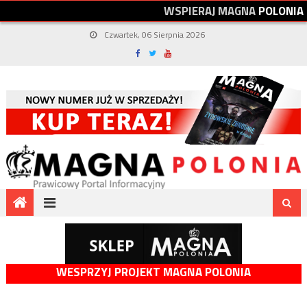
W
S
P
I
E
R
A
J
M
A
G
N
A
P
O
L
O
N
I
A
Czwartek, 06 Sierpnia 2026
WESPRZYJ PROJEKT MAGNA POLONIA