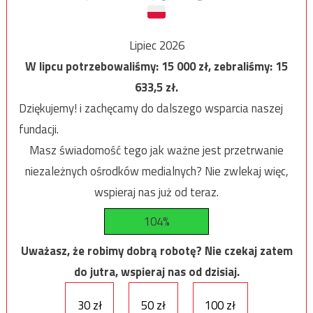
Lipiec 2026
W lipcu potrzebowaliśmy:
15 000
zł, zebraliśmy:
15
633,5
zł.
Dziękujemy! i zachęcamy do dalszego wsparcia naszej
fundacji.
Masz świadomość tego jak ważne jest przetrwanie
niezależnych ośrodków medialnych? Nie zwlekaj więc,
wspieraj nas już od teraz.
104%
Uważasz, że robimy dobrą robotę? Nie czekaj zatem
do jutra, wspieraj nas od dzisiaj.
30 zł
50 zł
100 zł