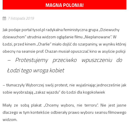
MAGNA POLONIA!
7 listopada 2019
Jak podaje portal tysol.pl radykalna feministyczna grupa „Dziewuchy
dziewuchom” utrudnia widzom oglądanie filmu „Nieplanowane”. W
Łodzi, przed kinem „Charlie” miało dojść do szarpaniny, w wyniku której
obecny na seansie prof. Chazan musiał opuszczać kino w asyście policji
– Protestujemy przeciwko wpuszczeniu do
Łodzi tego wroga kobiet
– tłumaczyły Wyborczej swój protest, nie wyjaśniając jednocześnie jak
sobie wyobrażają „zakaz wjazdu” do Łodzi dla kogokolwiek
Miały ze sobą plakat „Chcemy wyboru, nie terroru”. Nie jest jasne
dlaczego w tym kontekście odbierały prawo wyboru seansu filmowego
widzom.