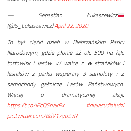
— Sebastian Łukaszewicz
(@S_Lukaszewicz)
April 22, 2020
To był ciężki dzień w Biebrzańskim Parku
Narodowym, gdzie płonie aż ok. 500 ha łąk,
torfowisk i lasów. W walce z 🔥strażaków i
leśników z parku wspierały 3 samoloty i 2
samochody gaśnicze Lasów Państwowych.
Więcej o dramatycznej akcji:
https://t.co/iEcQShakRx
#dlalasudlaludzi
pic.twitter.com/8dV17yqZvR