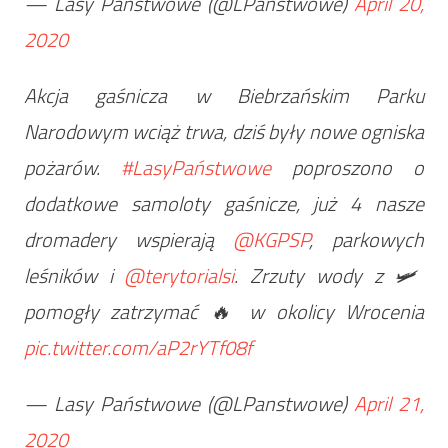
— Lasy Państwowe (@LPanstwowe)
April 20,
2020
Akcja gaśnicza w Biebrzańskim Parku
Narodowym wciąż trwa, dziś były nowe ogniska
pożarów.
#LasyPaństwowe
poproszono o
dodatkowe samoloty gaśnicze, już 4 nasze
dromadery wspierają
@KGPSP
, parkowych
leśników i
@terytorialsi
. Zrzuty wody z 🛩️
pomogły zatrzymać 🔥 w okolicy Wrocenia
pic.twitter.com/aP2rYTf08f
— Lasy Państwowe (@LPanstwowe)
April 21,
2020