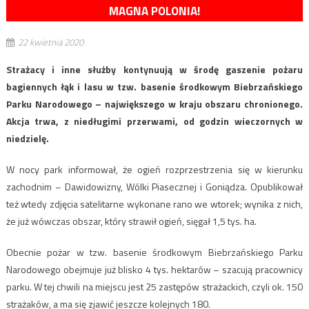
MAGNA POLONIA!
22 kwietnia 2020
Strażacy i inne służby kontynuują w środę gaszenie pożaru
bagiennych łąk i lasu w tzw. basenie środkowym Biebrzańskiego
Parku Narodowego – największego w kraju obszaru chronionego.
Akcja trwa, z niedługimi przerwami, od godzin wieczornych w
niedzielę.
W nocy park informował, że ogień rozprzestrzenia się w kierunku
zachodnim – Dawidowizny, Wólki Piasecznej i Goniądza. Opublikował
też wtedy zdjęcia satelitarne wykonane rano we wtorek; wynika z nich,
że już wówczas obszar, który strawił ogień, sięgał 1,5 tys. ha.
Obecnie pożar w tzw. basenie środkowym Biebrzańskiego Parku
Narodowego obejmuje już blisko 4 tys. hektarów – szacują pracownicy
parku. W tej chwili na miejscu jest 25 zastępów strażackich, czyli ok. 150
strażaków, a ma się zjawić jeszcze kolejnych 180.