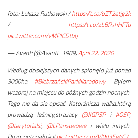
foto: Łukasz Rutkowski /
https://t.co/oZT2etjg2k
/
https://t.co/zLBRxhHFTu
pic.twitter.com/vMPJCDtbtj
— Avanti (@Avanti_1989)
April 22, 2020
Według dzisiejszych danych spłonęło już ponad
3000ha
#BiebrzańskiParkNarodowy
. Byłem
wczoraj na miejscu do późnych godzin nocnych.
Tego nie da sie opisać. Katorżnicza walka,którą
prowadzą leśnicy,strażacy
@KGPSP
i
#OSP
,
@terytorialsi
,
@LPanstwowe
i wielu innych.
Dużo wytrwałości!
pic.twitter.com/Vl9d3Ee4C7