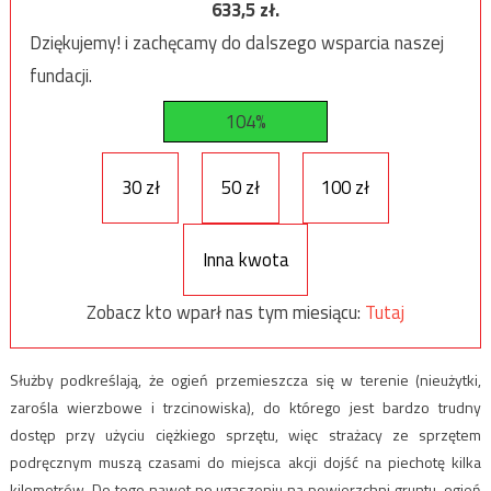
633,5
zł.
Dziękujemy! i zachęcamy do dalszego wsparcia naszej
fundacji.
104%
30 zł
50 zł
100 zł
Inna kwota
Zobacz kto wparł nas tym miesiącu:
Tutaj
Służby podkreślają, że ogień przemieszcza się w terenie (nieużytki,
zarośla wierzbowe i trzcinowiska), do którego jest bardzo trudny
dostęp przy użyciu ciężkiego sprzętu, więc strażacy ze sprzętem
podręcznym muszą czasami do miejsca akcji dojść na piechotę kilka
kilometrów. Do tego nawet po ugaszeniu na powierzchni gruntu, ogień