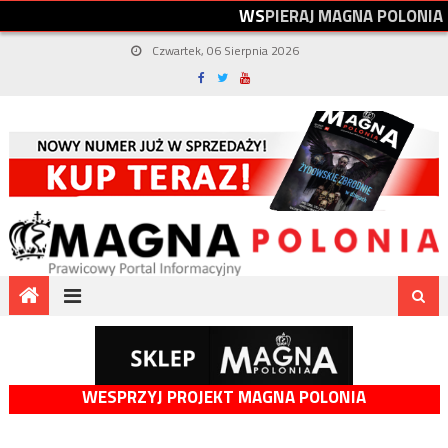
W
S
P
I
E
R
A
J
M
A
G
N
A
P
O
L
O
N
I
A
Czwartek, 06 Sierpnia 2026
WESPRZYJ PROJEKT MAGNA POLONIA