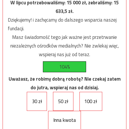
W lipcu potrzebowaliśmy:
15 000
zł, zebraliśmy:
15
633,5
zł.
Dziękujemy! i zachęcamy do dalszego wsparcia naszej
fundacji.
Masz świadomość tego jak ważne jest przetrwanie
niezależnych ośrodków medialnych? Nie zwlekaj więc,
wspieraj nas już od teraz.
104%
Uważasz, że robimy dobrą robotę? Nie czekaj zatem
do jutra, wspieraj nas od dzisiaj.
30 zł
50 zł
100 zł
Inna kwota