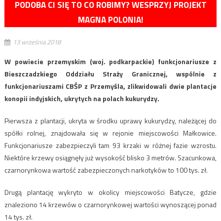
PODOBA CI SIĘ TO CO ROBIMY? WESPRZYJ PROJEKT
MAGNA POLONIA!
13 września 2018
W powiecie przemyskim (woj. podkarpackie) funkcjonariusze z
Bieszczadzkiego Oddziału Straży Granicznej, wspólnie z
funkcjonariuszami CBŚP z Przemyśla, zlikwidowali dwie plantacje
konopii indyjskich, ukrytych na polach kukurydzy.
Pierwsza z plantacji, ukryta w środku uprawy kukurydzy, należącej do
spółki rolnej, znajdowała się w rejonie miejscowości Małkowice.
Funkcjonariusze zabezpieczyli tam 93 krzaki w różnej fazie wzrostu.
Niektóre krzewy osiągnęły już wysokość blisko 3 metrów. Szacunkowa,
czarnorynkowa wartość zabezpieczonych narkotyków to 100 tys. zł.
Drugą plantację wykryto w okolicy miejscowości Batycze, gdzie
znaleziono 14 krzewów o czarnorynkowej wartości wynoszącej ponad
14 tys. zł.