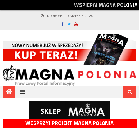
W
S
P
I
E
R
A
J
M
A
G
N
A
P
O
L
O
N
I
A
Niedziela, 09 Sierpnia 2026
WESPRZYJ PROJEKT MAGNA POLONIA