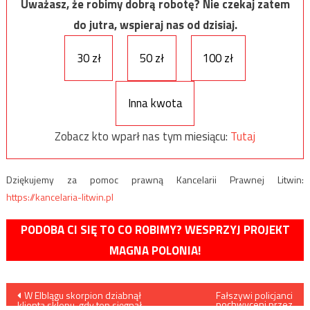
Uważasz, że robimy dobrą robotę? Nie czekaj zatem
do jutra, wspieraj nas od dzisiaj.
30 zł
50 zł
100 zł
Inna kwota
Zobacz kto wparł nas tym miesiącu:
Tutaj
Dziękujemy za pomoc prawną Kancelarii Prawnej Litwin:
https://kancelaria-litwin.pl
PODOBA CI SIĘ TO CO ROBIMY? WESPRZYJ PROJEKT
MAGNA POLONIA!
Nawigacja
W Elblągu skorpion dziabnął
Fałszywi policjanci
pochwyceni przez
klienta sklepu, gdy ten sięgnął