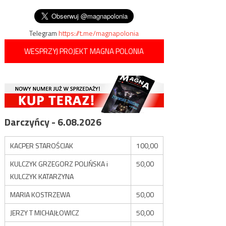
prawdziwych policjantów
wpisu
po chipsy
Telegram
https://t.me/magnapolonia
WESPRZYJ PROJEKT MAGNA POLONIA
Darczyńcy - 6.08.2026
KACPER STAROŚCIAK
100,00
KULCZYK GRZEGORZ POLIŃSKA i
50,00
KULCZYK KATARZYNA
MARIA KOSTRZEWA
50,00
JERZY T MICHAJŁOWICZ
50,00