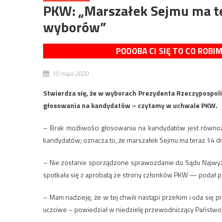
PKW: „Marszałek Sejmu ma te
wyborów”
PODOBA CI SIĘ TO CO ROBI
10 maja 2020
Stwierdza się, że w wyborach Prezydenta Rzeczypospolit
głosowania na kandydatów – czytamy w uchwale PKW.
– Brak możliwości głosowania na kandydatów jest równo
kandydatów; oznacza to, że marszałek Sejmu ma teraz 14
– Nie zostanie sporządzone sprawozdanie do Sądu Najwyż
spotkała się z aprobatą ze strony członków PKW — podał 
– Mam nadzieję, że w tej chwili nastąpi przełom i uda si
uczciwe – powiedział w niedzielę przewodniczący Państwo