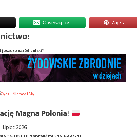
t
Obserwuj nas
Zapisz
nictwo:
t jeszcze naród polski?
ację Magna Polonia!
Lipiec 2026
my:
15 000
zł, zebraliśmy:
15 633,5
zł.