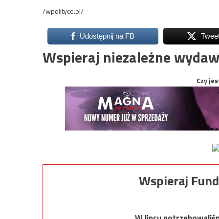
/wpolityce.pl/
Udostępnij na FB
Twee
Wspieraj niezależne wydaw
Czy jes
Wspieraj Fund
W lipcu potrzebowaliś