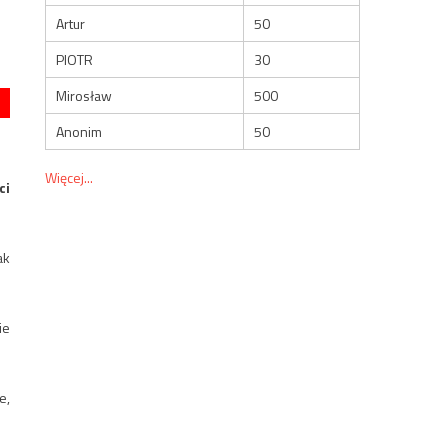
Artur
50
PIOTR
30
Mirosław
500
Anonim
50
Więcej...
ci
ak
ie
e,