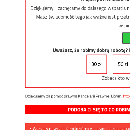
Dziękujemy! i zachęcamy do dalszego wsparcia na
Masz świadomość tego jak ważne jest przetrw
wspie
Uważasz, że robimy dobrą robotę? Ni
30 zł
50 zł
Zobacz kto w
Dziękujemy za pomoc prawną Kancelarii Prawnej Litwin:
http
PODOBA CI SIĘ TO CO ROBI
Nawigacja
Wszyscy nowi zakażeni to górnicy – dramatyczna sytuac