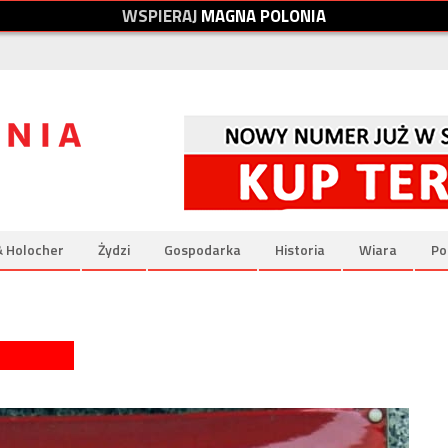
W
S
P
I
E
R
A
J
M
A
G
N
A
P
O
L
O
N
I
A
& Holocher
Żydzi
Gospodarka
Historia
Wiara
Po