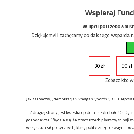
Wspieraj Fund
W lipcu potrzebowaliś
Dziękujemy! i zachęcamy do dalszego wsparcia na
30 zł
50 zł
Zobacz kto w
Jak zaznaczył, „demokracja wymaga wyborów”, a 6 sierpnia 
– Z drugiej strony jest kwestia epidemii, czyli dbałość o ży
gospodarcze. Wydaje się, że z tych trzech płaszczyzn naj
wszystkich sił politycznych, klasy politycznej, rozwagi – pow