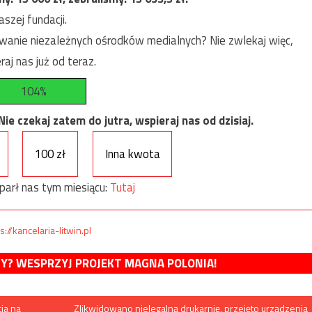
szej fundacji.
anie niezależnych ośrodków medialnych? Nie zwlekaj więc,
raj nas już od teraz.
104%
e czekaj zatem do jutra, wspieraj nas od dzisiaj.
100 zł
Inna kwota
parł nas tym miesiącu:
Tutaj
s://kancelaria-litwin.pl
MY? WESPRZYJ PROJEKT MAGNA POLONIA!
ja na
Zlikwidowano nielegalną drukarnię, przejęto urządzenia