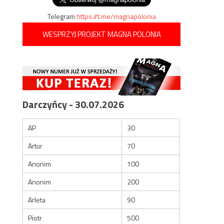
Telegram
https://t.me/magnapolonia
WESPRZYJ PROJEKT MAGNA POLONIA
Darczyńcy - 30.07.2026
AP
30
Artur
70
Anonim
100
Anonim
200
Arleta
90
Piotr
500