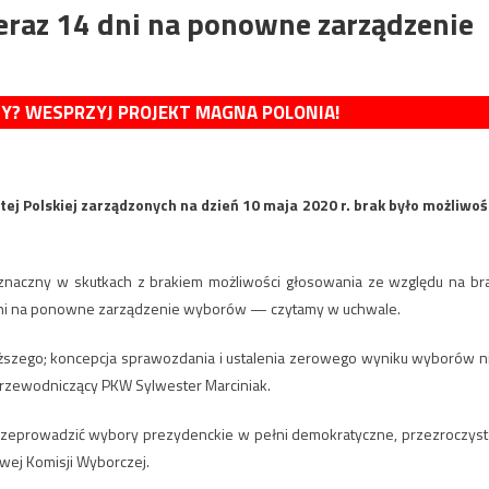
raz 14 dni na ponowne zarządzenie
MY? WESPRZYJ PROJEKT MAGNA POLONIA!
ej Polskiej zarządzonych na dzień 10 maja 2020 r. brak było możliwoś
znaczny w skutkach z brakiem możliwości głosowania ze względu na br
 dni na ponowne zarządzenie wyborów — czytamy w uchwale.
szego; koncepcja sprawozdania i ustalenia zerowego wyniku wyborów n
przewodniczący PKW Sylwester Marciniak.
ę przeprowadzić wybory prezydenckie w pełni demokratyczne, przezroczyst
wej Komisji Wyborczej.