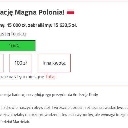
ację Magna Polonia!
my:
15 000
zł, zebraliśmy:
15 633,5
zł.
szej fundacji.
104%
100 zł
Inna kwota
parł nas tym miesiącu:
Tutaj
br. mija kadencja urzędującego prezydenta Andrzeja Dudy.
cie i zdrowie naszych obywateli. I wreszcie trzeba mieć też na uwadze kwest
łatwiejsza byłaby do przeprowadzenia kwestia wyborów, ale wymaga to zgo
iedział Marciniak.