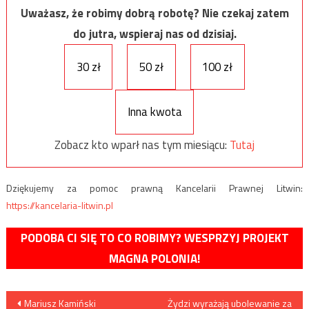
Uważasz, że robimy dobrą robotę? Nie czekaj zatem
do jutra, wspieraj nas od dzisiaj.
30 zł
50 zł
100 zł
Inna kwota
Zobacz kto wparł nas tym miesiącu:
Tutaj
Dziękujemy za pomoc prawną Kancelarii Prawnej Litwin:
https://kancelaria-litwin.pl
PODOBA CI SIĘ TO CO ROBIMY? WESPRZYJ PROJEKT
MAGNA POLONIA!
Nawigacja
Mariusz Kamiński
Żydzi wyrażają ubolewanie za