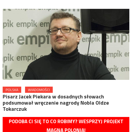
POLSKA
WIADOMOŚCI
Pisarz Jacek Piekara w dosadnych słowach
podsumował wręczenie nagrody Nobla Oldze
Tokarczuk
PODOBA CI SIĘ TO CO ROBIMY? WESPRZYJ PROJEKT
MAGNA POLONIA!