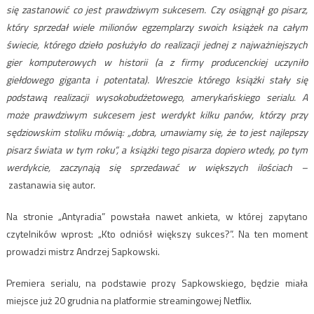
się zastanowić co jest prawdziwym sukcesem. Czy osiągnął go pisarz,
który sprzedał wiele milionów egzemplarzy swoich książek na całym
świecie, którego dzieło posłużyło do realizacji jednej z najważniejszych
gier komputerowych w historii (a z firmy producenckiej uczyniło
giełdowego giganta i potentata). Wreszcie którego książki stały się
podstawą realizacji wysokobudżetowego, amerykańskiego serialu. A
może prawdziwym sukcesem jest werdykt kilku panów, którzy przy
sędziowskim stoliku mówią: „dobra, umawiamy się, że to jest najlepszy
pisarz świata w tym roku”, a książki tego pisarza dopiero wtedy, po tym
werdykcie, zaczynają się sprzedawać w większych ilościach –
zastanawia się autor.
Na stronie „Antyradia” powstała nawet ankieta, w której zapytano
czytelników wprost: „Kto odniósł większy sukces?”. Na ten moment
prowadzi mistrz Andrzej Sapkowski.
Premiera serialu, na podstawie prozy Sapkowskiego, będzie miała
miejsce już 20 grudnia na platformie streamingowej Netflix.