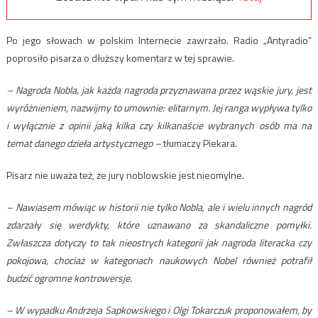
Po jego słowach w polskim Internecie zawrzało. Radio „Antyradio”
poprosiło pisarza o dłuższy komentarz w tej sprawie.
– Nagroda Nobla, jak każda nagroda przyznawana przez wąskie jury, jest
wyróżnieniem, nazwijmy to umownie: elitarnym. Jej ranga wypływa tylko
i wyłącznie z opinii jaką kilka czy kilkanaście wybranych osób ma na
temat danego dzieła artystycznego –
tłumaczy Piekara.
Pisarz nie uważa też, że jury noblowskie jest nieomylne.
– Nawiasem mówiąc w historii nie tylko Nobla, ale i wielu innych nagród
zdarzały się werdykty, które uznawano za skandaliczne pomyłki.
Zwłaszcza dotyczy to tak nieostrych kategorii jak nagroda literacka czy
pokojowa, chociaż w kategoriach naukowych Nobel również potrafił
budzić ogromne kontrowersje.
– W wypadku Andrzeja Sapkowskiego i Olgi Tokarczuk proponowałem, by