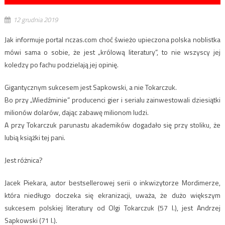
12 grudnia 2019
Jak informuje portal nczas.com choć świeżo upieczona polska noblistka
mówi sama o sobie, że jest „królową literatury”, to nie wszyscy jej
koledzy po fachu podzielają jej opinię.
Gigantycznym sukcesem jest Sapkowski, a nie Tokarczuk.
Bo przy „Wiedźminie” producenci gier i serialu zainwestowali dziesiątki
milionów dolarów, dając zabawę milionom ludzi.
A przy Tokarczuk parunastu akademików dogadało się przy stoliku, że
lubią książki tej pani.
Jest różnica?
Jacek Piekara, autor bestsellerowej serii o inkwizytorze Mordimerze,
która niedługo doczeka się ekranizacji, uważa, że dużo większym
sukcesem polskiej literatury od Olgi Tokarczuk (57 l.), jest Andrzej
Sapkowski (71 l.).