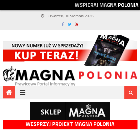
W
S
P
I
E
R
A
J
M
A
G
N
A
P
O
L
O
N
I
A
Czwartek, 06 Sierpnia 2026
WESPRZYJ PROJEKT MAGNA POLONIA