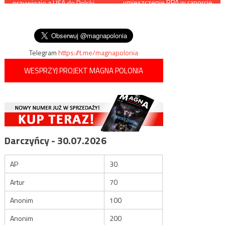
umieszczenie RPA w raporcie
przywiezie z USA do Polski
dot. antysemityzmu…
wpisu
odtajnione dokumenty CIA dot.
upadku komunizmu w naszym
kraju
Telegram
https://t.me/magnapolonia
WESPRZYJ PROJEKT MAGNA POLONIA
Darczyńcy - 30.07.2026
AP
30
Artur
70
Anonim
100
Anonim
200