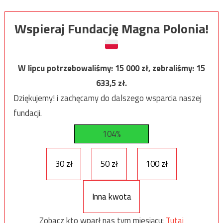
Wspieraj Fundację Magna Polonia!
W lipcu potrzebowaliśmy:
15 000
zł, zebraliśmy:
15
633,5
zł.
Dziękujemy! i zachęcamy do dalszego wsparcia naszej
fundacji.
104%
30 zł
50 zł
100 zł
Inna kwota
Zobacz kto wparł nas tym miesiącu:
Tutaj