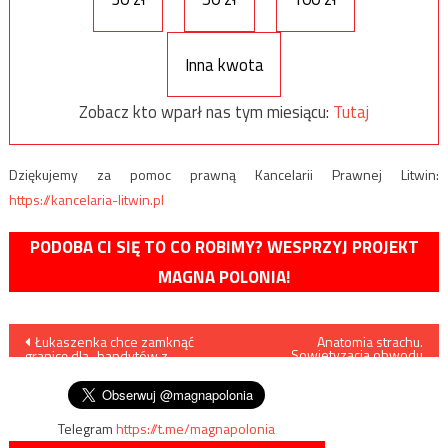
Inna kwota
Zobacz kto wparł nas tym miesiącu:
Tutaj
Dziękujemy za pomoc prawną Kancelarii Prawnej Litwin:
https://kancelaria-litwin.pl
PODOBA CI SIĘ TO CO ROBIMY? WESPRZYJ PROJEKT
MAGNA POLONIA!
Nawigacja
Łukaszenka chce zamknąć
Anatomia strachu.
Sowietyzacja obwodu
granicę dla „bandytów z
lwowskiego 1944–1953
wpisu
Ukrainy”
Telegram
https://t.me/magnapolonia