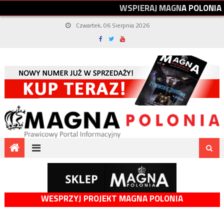
W
S
P
I
E
R
A
J
M
A
G
N
A
P
O
L
O
N
I
A
Czwartek, 06 Sierpnia 2026
WESPRZYJ PROJEKT MAGNA POLONIA