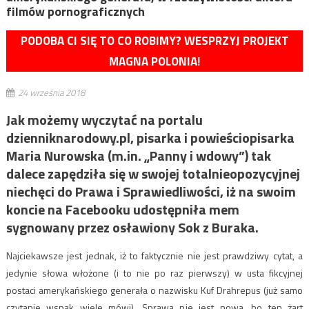
filmów pornograficznych
PODOBA CI SIĘ TO CO ROBIMY? WESPRZYJ PROJEKT
MAGNA POLONIA!
24 września 2018
Jak możemy wyczytać na portalu
dzienniknarodowy.pl, pisarka i powieściopisarka
Maria Nurowska (m.in. „Panny i wdowy”) tak
dalece zapędziła się w swojej totalnieopozycyjnej
niechęci do Prawa i Sprawiedliwości, iż na swoim
koncie na Facebooku udostępniła mem
sygnowany przez osławiony Sok z Buraka.
Najciekawsze jest jednak, iż to faktycznie nie jest prawdziwy cytat, a
jedynie słowa włożone (i to nie po raz pierwszy) w usta fikcyjnej
postaci amerykańskiego generała o nazwisku Kuf Drahrepus (już samo
czytanie wspak wiele mówi). Sprawa nie jest nowa, bo ten żart