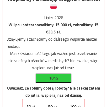
Lipiec 2026
W lipcu potrzebowaliśmy:
15 000
zł, zebraliśmy:
15
633,5
zł.
Dziękujemy! i zachęcamy do dalszego wsparcia naszej
fundacji.
Masz świadomość tego jak ważne jest przetrwanie
niezależnych ośrodków medialnych? Nie zwlekaj więc,
wspieraj nas już od teraz.
104%
Uważasz, że robimy dobrą robotę? Nie czekaj zatem
do jutra, wspieraj nas od dzisiaj.
30 zł
50 zł
100 zł