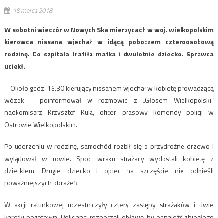
18 marca 2018
W sobotni wieczór w Nowych Skalmierzycach w woj. wielkopolskim
kierowca nissana wjechał w idącą poboczem czteroosobową
rodzinę. Do szpitala trafiła matka i dwuletnie dziecko. Sprawca
uciekł.
– Około godz. 19.30 kierujący nissanem wjechał w kobietę prowadzącą
wózek – poinformował w rozmowie z „Głosem Wielkopolski”
nadkomisarz Krzysztof Kula, oficer prasowy komendy policji w
Ostrowie Wielkopolskim.
Po uderzeniu w rodzinę, samochód rozbił się o przydrożne drzewo i
wylądował w rowie. Spod wraku strażacy wydostali kobietę z
dzieckiem. Drugie dziecko i ojciec na szczęście nie odnieśli
poważniejszych obrażeń.
W akcji ratunkowej uczestniczyły cztery zastępy strażaków i dwie
karetki pogotowia. Policjanci rozpoczęli obławę, by odnaleźć zbiegłego