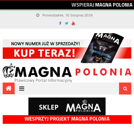
W
S
P
I
E
R
A
J
M
A
G
N
A
P
O
L
O
N
I
A
Poniedziałek, 10 Sierpnia 2026
WESPRZYJ PROJEKT MAGNA POLONIA