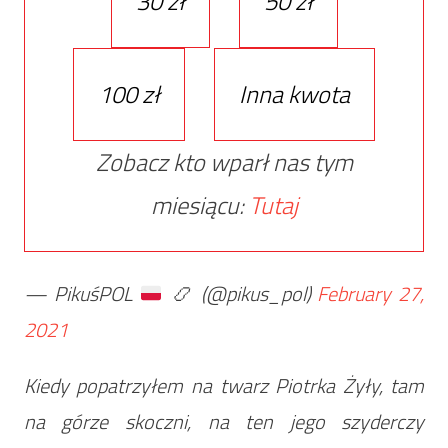
30 zł
50 zł
100 zł
Inna kwota
Zobacz kto wparł nas tym
miesiącu:
Tutaj
— PikuśPOL
📿
(@pikus_pol)
February 27,
2021
Kiedy popatrzyłem na twarz Piotrka Żyły, tam
na górze skoczni, na ten jego szyderczy