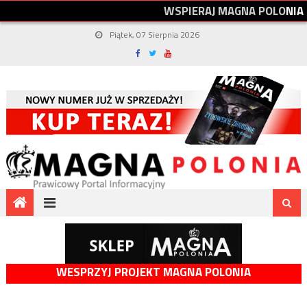
W
S
P
I
E
R
A
J
M
A
G
N
A
P
O
L
O
N
I
A
Piątek, 07 Sierpnia 2026
WESPRZYJ PROJEKT MAGNA POLONIA