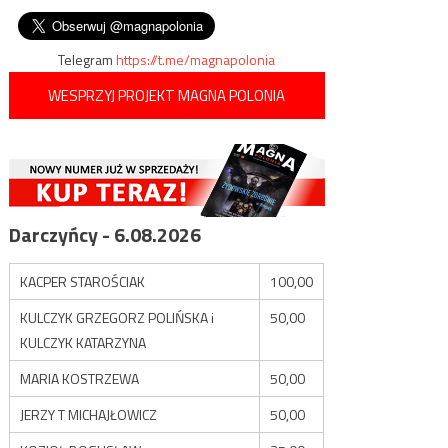
wpisu
wakacjami?
Telegram
https://t.me/magnapolonia
WESPRZYJ PROJEKT MAGNA POLONIA
Darczyńcy - 6.08.2026
KACPER STAROŚCIAK
100,00
KULCZYK GRZEGORZ POLIŃSKA i
50,00
KULCZYK KATARZYNA
MARIA KOSTRZEWA
50,00
JERZY T MICHAJŁOWICZ
50,00