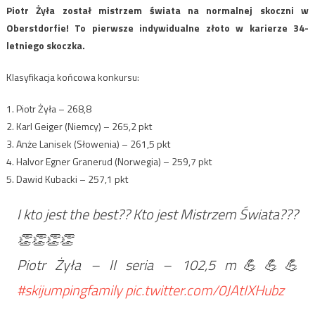
Piotr Żyła został mistrzem świata na normalnej skoczni w
Oberstdorfie! To pierwsze indywidualne złoto w karierze 34-
letniego skoczka.
Klasyfikacja końcowa konkursu:
1. Piotr Żyła – 268,8
2. Karl Geiger (Niemcy) – 265,2 pkt
3. Anże Lanisek (Słowenia) – 261,5 pkt
4. Halvor Egner Granerud (Norwegia) – 259,7 pkt
5. Dawid Kubacki – 257,1 pkt
I kto jest the best?? Kto jest Mistrzem Świata???
👏👏👏👏
Piotr Żyła – II seria – 102,5 m💪💪💪
#skijumpingfamily
pic.twitter.com/0JAtIXHubz