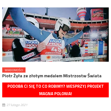
WIADOMOŚCI
Piotr Żyła ze złotym medalem Mistrzostw Świata
PODOBA CI SIĘ TO CO ROBIMY? WESPRZYJ PROJEKT
MAGNA POLONIA!
27 lutego 2021