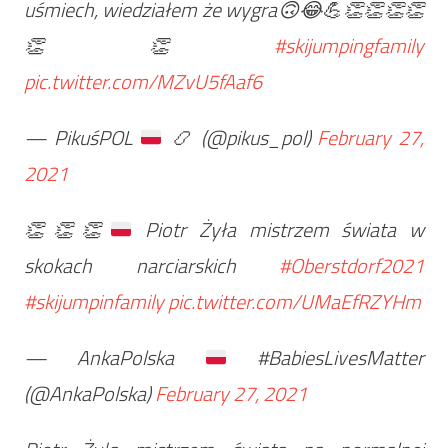
uśmiech, wiedziałem że wygra🙃😂💪👏👏👏👏
👏👏
#skijumpingfamily
pic.twitter.com/MZvU5fAaf6
— PikuśPOL
📿
(@pikus_pol)
February 27,
2021
👏
👏
👏
Piotr Żyła mistrzem świata w
skokach narciarskich
#Oberstdorf2021
#skijumpinfamily
pic.twitter.com/UMaEfRZYHm
— AnkaPolska
#BabiesLivesMatter
(@AnkaPolska)
February 27, 2021