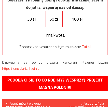
do jutra, wspieraj nas od dzisiaj.
30 zł
50 zł
100 zł
Inna kwota
Zobacz kto wparł nas tym miesiącu:
Tutaj
Dziękujemy za pomoc prawną Kancelarii Prawnej Litwin:
https://kancelaria-litwin.pl
PODOBA CI SIĘ TO CO ROBIMY? WESPRZYJ PROJEKT
MAGNA POLONIA!
Nawigacja
Papież mówił o swojej
„Paszporty” dla
zaszczepionych zaczną
przyszłości i o tym, czy boi się
obowiązywać przed
śmierci