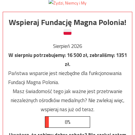
Wspieraj Fundację Magna Polonia!
Sierpień 2026
W sierpniu potrzebujemy:
16 500
zł, zebraliśmy:
1351
zł.
Państwa wsparcie jest niezbędne dla funkcjonowania
Fundacji Magna Polonia.
Masz świadomość tego jak ważne jest przetrwanie
niezależnych ośrodków medialnych? Nie zwlekaj więc,
wspieraj nas już od teraz.
8%
Uważasz, że robimy dobrą robotę? Nie czekaj zatem