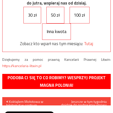
do jutra, wspieraj nas od dzisiaj.
30 zł
50 zł
100 zł
Inna kwota
Zobacz kto wparł nas tym miesiącu:
Tutaj
Dziękujemy za pomoc prawną Kancelarii Prawnej Litwin:
https://kancelaria-litwin.pl
PODOBA CI SIĘ TO CO ROBIMY? WESPRZYJ PROJEKT
MAGNA POLONIA!
Nawigacja
Koktajlem Mołotowa w
Jeszcze w tym tygodniu
dojdzie do podpisania umowy
biletomat w centrum
na dostawę dla Wojska
wpisu
Warszawy
Polskiego 116 Abramsów