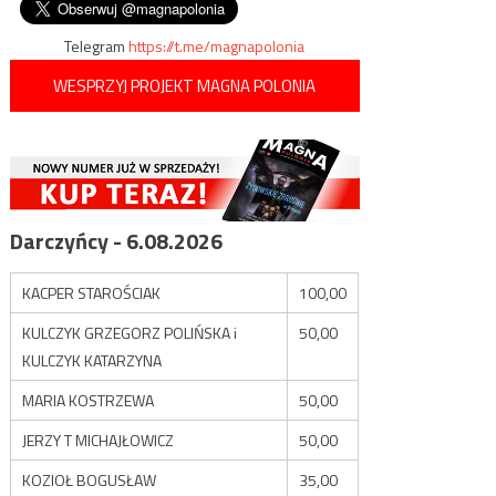
Telegram
https://t.me/magnapolonia
WESPRZYJ PROJEKT MAGNA POLONIA
Darczyńcy - 6.08.2026
KACPER STAROŚCIAK
100,00
KULCZYK GRZEGORZ POLIŃSKA i
50,00
KULCZYK KATARZYNA
MARIA KOSTRZEWA
50,00
JERZY T MICHAJŁOWICZ
50,00
KOZIOŁ BOGUSŁAW
35,00