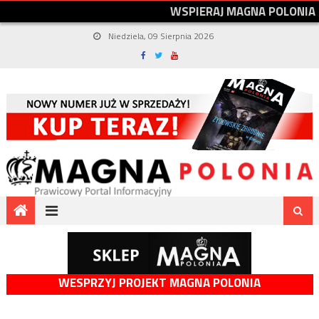
W
S
P
I
E
R
A
J
M
A
G
N
A
P
O
L
O
N
I
A
Niedziela, 09 Sierpnia 2026
WESPRZYJ PROJEKT MAGNA POLONIA