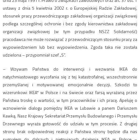
dnia 23 maja 1991 r. Prawo o związkach zawodowych oraz art. 37 ust. 1
ustawy z dnia 5 kwietnia 2002 r. o Europejskiej Radzie Zakładowej,
stosunek pracy przewodniczącego zakładowej organizacji związkowej
podlega szczególnej ochronie i bez zgody kierownictwa zakładowej
organizacji związkowej (w tym przypadku NSZZ Solidarność)
pracodawca nie może rozwiązać z przewodniczącym stosunku pracy za
wypowiedzeniem lub bez wypowiedzenia. Zgoda taka nie została
udzielona – przypomniał szef „S”.
– Wzywam Państwa do interwencji i wezwania IKEA do
natychmiastowego wycofania się z tej katastrofalnej, wszechstronnie
przemyślanej i motywowanej emocjonalnie decyzji. Szkodzi to
wizerunkowi IKEA* w Polsce i na świecie oraz farsą wyrażaną przez
Państwa troskę o wartości, w tym pracowników i ich pracę. Apeluję o
wznowienie dialogu pomiędzy IKEA w Lubawie a panem Dariuszem
Kawką. Nasz Krajowy Sekretariat Przemysłu Budowlanego i Przemysłu
Drzewnego wyraża gotowość do udziału w tym procesie. Z drugiej
strony brak odpowiedniej reakcji z Państwa strony będzie dla nas
sygnałem do dalszych i piętnujących działania IKEA w Polsce –