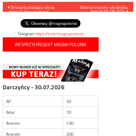
Nawigacja
Dewiant podający się za
Wojna rosyjsko-ukraińska.
Raport 05.08.2024
„transa”, chce wymusić
wpisu
odszkodowanie od uczelni
Telegram
https://t.me/magnapolonia
WESPRZYJ PROJEKT MAGNA POLONIA
Darczyńcy - 30.07.2026
AP
30
Artur
70
Anonim
100
Anonim
200