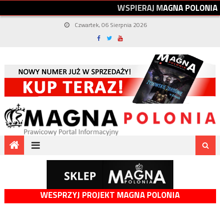
W
S
P
I
E
R
A
J
M
A
G
N
A
P
O
L
O
N
I
A
Czwartek, 06 Sierpnia 2026
WESPRZYJ PROJEKT MAGNA POLONIA