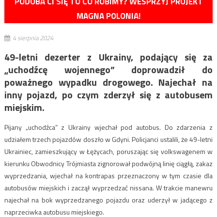
PODOBA CI SIĘ TO CO ROBIMY? WESPRZYJ PROJEKT
MAGNA POLONIA!
4 sierpnia 2024
49-letni dezerter z Ukrainy, podający się za
„uchodźcę wojennego” doprowadził do
poważnego wypadku drogowego. Najechał na
inny pojazd, po czym zderzył się z autobusem
miejskim.
Pijany „uchodźca” z Ukrainy wjechał pod autobus. Do zdarzenia z
udziałem trzech pojazdów doszło w Gdyni. Policjanci ustalili, że 49-letni
Ukrainiec, zamieszkujący w Łężycach, poruszając się volkswagenem w
kierunku Obwodnicy Trójmiasta zignorował podwójną linię ciągłą, zakaz
wyprzedzania, wjechał na kontrapas przeznaczony w tym czasie dla
autobusów miejskich i zaczął wyprzedzać nissana. W trakcie manewru
najechał na bok wyprzedzanego pojazdu oraz uderzył w jadącego z
naprzeciwka autobusu miejskiego.