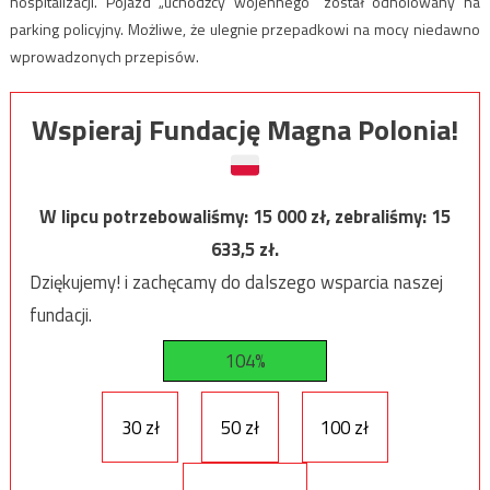
hospitalizacji.
Pojazd „uchodźcy wojennego” został odholowany na
parking policyjny. Możliwe, że ulegnie przepadkowi na mocy niedawno
wprowadzonych przepisów.
Wspieraj Fundację Magna Polonia!
W lipcu potrzebowaliśmy:
15 000
zł, zebraliśmy:
15
633,5
zł.
Dziękujemy! i zachęcamy do dalszego wsparcia naszej
fundacji.
104%
30 zł
50 zł
100 zł