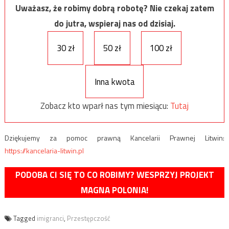
Uważasz, że robimy dobrą robotę? Nie czekaj zatem
do jutra, wspieraj nas od dzisiaj.
30 zł
50 zł
100 zł
Inna kwota
Zobacz kto wparł nas tym miesiącu:
Tutaj
Dziękujemy za pomoc prawną Kancelarii Prawnej Litwin:
https://kancelaria-litwin.pl
PODOBA CI SIĘ TO CO ROBIMY? WESPRZYJ PROJEKT
MAGNA POLONIA!
Tagged
imigranci
,
Przestępczość