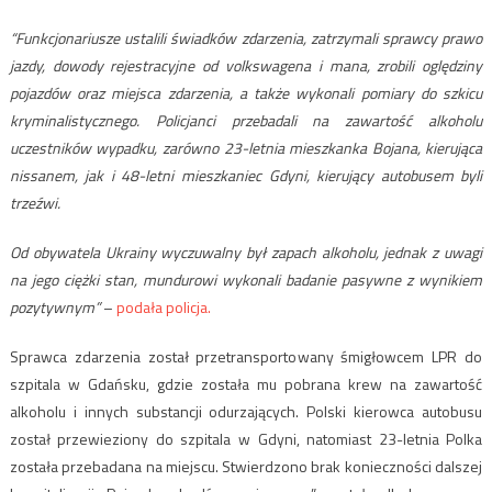
“
Funkcjonariusze
ustalili świadków zdarzenia, zatrzymali sprawcy prawo
jazdy, dowody rejestracyjne od volkswagena i mana, zrobili oględziny
pojazdów oraz miejsca zdarzenia, a także wykonali pomiary do szkicu
kryminalistycznego.
Policjanci
przebadali na zawartość alkoholu
uczestników wypadku, zarówno 23-letnia mieszkanka Bojana, kierująca
nissanem, jak i 48-letni mieszkaniec Gdyni, kierujący autobusem byli
trze
ź
wi.
Od obywatela Ukrainy wyczuwalny był zapach alkoholu, jednak z uwagi
na jego ci
ę
żki stan,
mundurowi
wykonali badanie pasywne z wynikiem
pozytywnym”
–
podała policja.
Sprawca zdarzenia został przetransportowany śmigłowcem LPR do
szpitala w Gdańsku, gdzie została
mu
pobrana krew na zawartość
alkoholu i innych substancji odurzających. Polski kierowca autobusu
został przewieziony do szpitala w Gdyni, natomiast 23-letnia Polka
została przebadana na miejscu. Stwierd
z
ono brak konieczności dalszej