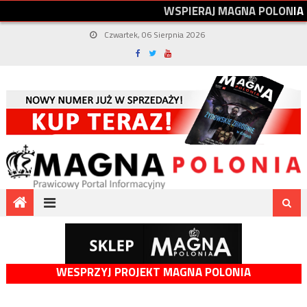
W
S
P
I
E
R
A
J
M
A
G
N
A
P
O
L
O
N
I
A
Czwartek, 06 Sierpnia 2026
WESPRZYJ PROJEKT MAGNA POLONIA