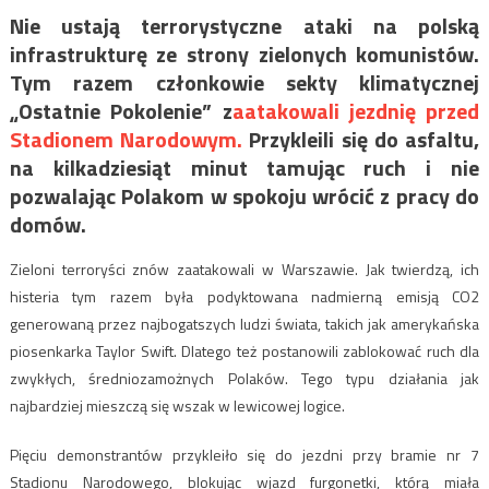
Nie ustają terrorystyczne ataki na polską
infrastrukturę ze strony zielonych komunistów.
Tym razem członkowie sekty klimatycznej
„Ostatnie Pokolenie” z
aatakowali jezdnię przed
Stadionem Narodowym.
Przykleili się do asfaltu,
na kilkadziesiąt minut tamując ruch i nie
pozwalając Polakom w spokoju wrócić z pracy do
domów.
Zieloni terroryści znów zaatakowali w Warszawie. Jak twierdzą, ich
histeria tym razem była podyktowana nadmierną emisją CO2
generowaną przez najbogatszych ludzi świata, takich jak amerykańska
piosenkarka Taylor Swift. Dlatego też postanowili zablokować ruch dla
zwykłych, średniozamożnych Polaków. Tego typu działania jak
najbardziej mieszczą się wszak w lewicowej logice.
Pięciu demonstrantów przykleiło się do jezdni przy bramie nr 7
Stadionu Narodowego, blokując wjazd furgonetki, którą miała