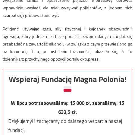
wyłączenie silnika i opuszczenie pojazdu. Nietrzeźwy kierowca
wprawdzie wysiadł, ale miał wyzywać policjantów, z jednym nich
szarpał się i próbował uderzyć.
Policjanci używając gazu, siły fizycznej i kajdanek obezwładnili
agresora, który jednak nie chciał podać im swoich danych ani dać się
przebadać na zawartość alkoholu, w związku z czym przewieziono go
na komendę. Tam, po ustaleniu tożsamości, okazało się, że to
dziennikarz przychylnego opozycji portalu oko.press.
Wspieraj Fundację Magna Polonia!
W lipcu potrzebowaliśmy:
15 000
zł, zebraliśmy:
15
633,5
zł.
Dziękujemy! i zachęcamy do dalszego wsparcia naszej
fundacji.