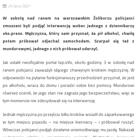
24 lipca 2021
W sobotę nad ranem na warszawskim Żoliborzu policjanci
zmuszeni byli podjąć interwencję wobec jednego z dziennikarzy
oko.press. Mężczyzna, który sam przyznał, że pił alkohol, chwilę
potem próbował odjechać samochodem. Szarpał się też z
mundurowymi, jednego z nich próbował uderzyć.
Jak ustalił nieoficjalnie portal tvp.info, około godziny 3 w sobotę nad
ranem policjanci zauważyli idącego chwiejnym krokiem mężczyznę. W
odpowiedzi na pytanie funkcjonariuszy przechodzień przyznał, że jest
po alkoholu, wraca do domu i poradzi sobie bez pomocy. Mundurowi
również ocenili, że jego stan nie zagraża jego bezpieczeństwu, więc w
tym momencie nie zdecydowali się na interwencję
Jednak mężczyzna po przejściu kilku kroków wsiadł do zaparkowanego
w tym miejscu pojazdu – na miejsce kierowcy – i próbował ruszyć.
Wówczas policjanci podjęli działanie uniemożliwiając mu jazdę. Nakazali