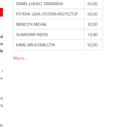
PAWEŁ ŁUKASZ ZIEMIAŃSKI
50,00
POTERA LIDIA i POTERA KRZYSZTOF
50,00
NIEMCZYK MICHAŁ
20,00
SŁAWOMIR PIĄTEK
10,00
id
lu
KAMIL JAN KOWALCZYK
50,00
ik
Więcej...
 i
po
wa
zą
ik