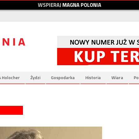
W
S
P
I
E
R
A
J
M
A
G
N
A
P
O
L
O
N
I
A
& Holocher
Żydzi
Gospodarka
Historia
Wiara
Po