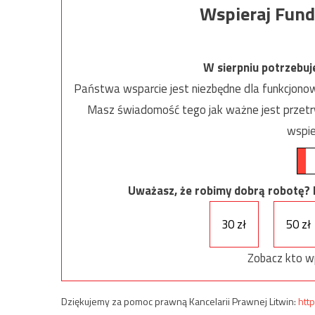
Wspieraj Fund
W sierpniu potrzebu
Państwa wsparcie jest niezbędne dla funkcjonow
Masz świadomość tego jak ważne jest przetrw
wspie
Uważasz, że robimy dobrą robotę? Ni
30 zł
50 zł
Zobacz kto w
Dziękujemy za pomoc prawną Kancelarii Prawnej Litwin:
http