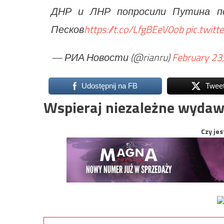
ДНР и ЛНР попросили Путина по
Песков
https://t.co/LfgBEeV0ob
pic.twit
— РИА Новости (@rianru)
February 23
Udostępnij na FB
Twee
Wspieraj niezależne wydaw
Czy jes