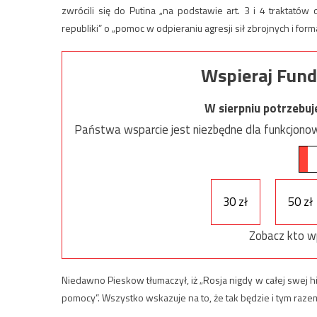
zwrócili się do Putina „na podstawie art. 3 i 4 traktató
republiki” o „pomoc w odpieraniu agresji sił zbrojnych i forma
Wspieraj Fund
W sierpniu potrzebu
Państwa wsparcie jest niezbędne dla funkcjonow
30 zł
50 zł
Zobacz kto w
Niedawno Pieskow tłumaczył, iż „Rosja nigdy w całej swej his
pomocy”. Wszystko wskazuje na to, że tak będzie i tym raz