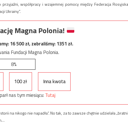
w o przyjaźni, współpracy i wzajemnej pomocy między Federacja Rosyjska
cji Ukrainy”.
ację Magna Polonia!
jemy:
16 500
zł, zebraliśmy:
1351
zł.
ania Fundacji Magna Polonia.
8%
100 zł
Inna kwota
parł nas tym miesiącu:
Tutaj
torii na nikogo nie napadła”. No tak, za to zawsze chętnie udzielała „bratni
em…