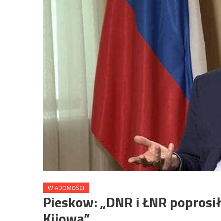
WIADOMOŚCI
Pieskow: „DNR i ŁNR poprosił
Kijowa”