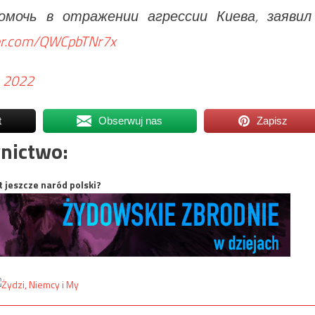
мочь в отражении агрессии Киева, заявил
ter.com/QWCpbTNr7x
, 2022
t
Obserwuj nas
Zapisz
nictwo:
t jeszcze naród polski?