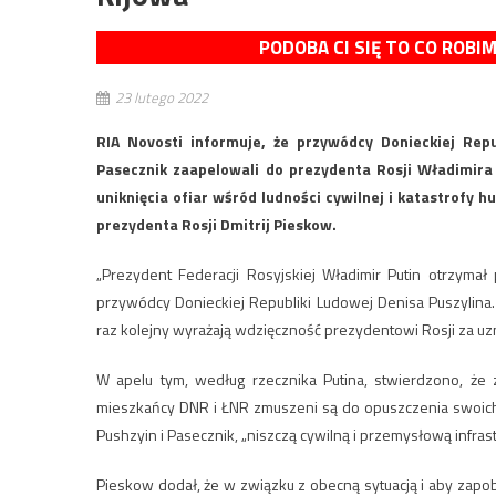
PODOBA CI SIĘ TO CO ROBI
23 lutego 2022
RIA Novosti informuje, że przywódcy Donieckiej Repu
Pasecznik zaapelowali do prezydenta Rosji Władimira 
uniknięcia ofiar wśród ludności cywilnej i katastrofy h
prezydenta Rosji Dmitrij Pieskow.
„Prezydent Federacji Rosyjskiej Władimir Putin otrzyma
przywódcy Donieckiej Republiki Ludowej Denisa Puszylina
raz kolejny wyrażają wdzięczność prezydentowi Rosji za uz
W apelu tym, według rzecznika Putina, stwierdzono, że 
mieszkańcy DNR i ŁNR zmuszeni są do opuszczenia swoich 
Pushzyin i Pasecznik, „niszczą cywilną i przemysłową infrastr
Pieskow dodał, że w związku z obecną sytuacją i aby zapobie