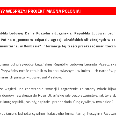
MY? WESPRZYJ PROJEKT MAGNA POLONIA!
bliki Ludowej Denis Puszylin i Ługańskiej Republiki Ludowej Leon
Putina o „pomoc w odparciu agresji ukraińskich sił zbrojnych w ce
umanitarnej w Donbasie”. Informację tej treści przekazać miał rzeczn
ł pisma od przywódcy Ługańskiej Republiki Ludowej Leonida Pasecznika
. Przywódcy tychże republik w imieniu własnym i w imieniu ich narodów 
nanie ich państw – powiedział Pieskow.
ze względu na zaostrzenie sytuacji i zagrożenie ze strony władz Kijo
domów i ewakuacji do Rosji. Ukraińskie siły bezpieczeństwa, jak twierd
ukturę republik, szkoły, szpitale i przedszkola. Giną cywile, w tym dzieci”.
c śmierci ludności cywilnej i katastrofie humanitarnej, Puszylin i Paseczn