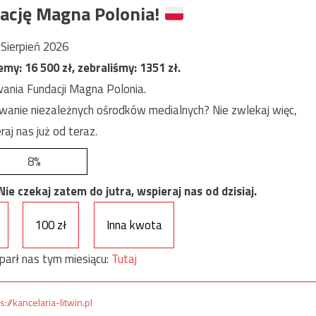
ację Magna Polonia!
Sierpień 2026
jemy:
16 500
zł, zebraliśmy:
1351
zł.
ania Fundacji Magna Polonia.
anie niezależnych ośrodków medialnych? Nie zwlekaj więc,
raj nas już od teraz.
8%
e czekaj zatem do jutra, wspieraj nas od dzisiaj.
100 zł
Inna kwota
parł nas tym miesiącu:
Tutaj
s://kancelaria-litwin.pl