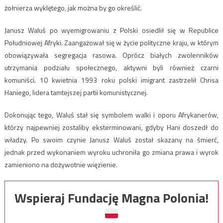
żołnierza wyklętego, jak można by go określić.
Janusz Waluś po wyemigrowaniu z Polski osiedlił się w Republice
Południowej Afryki. Zaangażował się w życie polityczne kraju, w którym
obowiązywała segregacja rasowa. Oprócz białych zwolenników
utrzymania podziału społecznego, aktywni byli również czarni
komuniści. 10 kwietnia 1993 roku polski imigrant zastrzelił Chrisa
Haniego, lidera tamtejszej partii komunistycznej.
Dokonując tego, Waluś stał się symbolem walki i oporu Afrykanerów,
którzy najpewniej zostaliby eksterminowani, gdyby Hani doszedł do
władzy. Po swoim czynie Janusz Waluś został skazany na śmierć,
jednak przed wykonaniem wyroku uchroniła go zmiana prawa i wyrok
zamieniono na dożywotnie więzienie.
Wspieraj Fundację Magna Polonia!