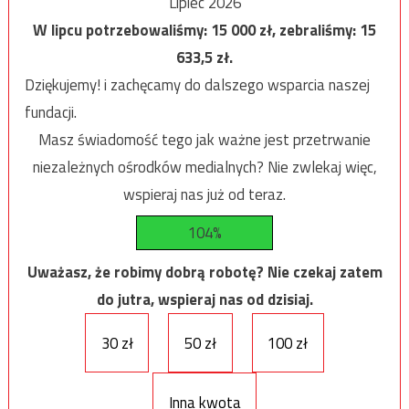
Lipiec 2026
W lipcu potrzebowaliśmy:
15 000
zł, zebraliśmy:
15
633,5
zł.
Dziękujemy! i zachęcamy do dalszego wsparcia naszej
fundacji.
Masz świadomość tego jak ważne jest przetrwanie
niezależnych ośrodków medialnych? Nie zwlekaj więc,
wspieraj nas już od teraz.
104%
Uważasz, że robimy dobrą robotę? Nie czekaj zatem
do jutra, wspieraj nas od dzisiaj.
30 zł
50 zł
100 zł
Inna kwota