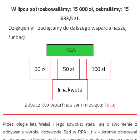
W lipcu potrzebowaliśmy:
15 000
zł, zebraliśmy:
15
633,5
zł.
Dziękujemy! i zachęcamy do dalszego wsparcia naszej
fundacji.
104%
30 zł
50 zł
100 zł
Inna kwota
Zobacz kto wparł nas tym miesiącu:
Tutaj
Przez długie lata Waluś i jego adwokat starali się o zwolnienie z
odbywania wyroku dożywocia. Sąd w RPA już kilkukrotnie obiecywał
osadzonemu w Pretorii wyjście na wolność, jednak za każdym razem w