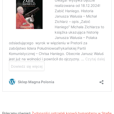
Polecamy również:
Żydonaziści ostrzelali konwój humanitarny w Strefie