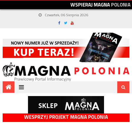
W
S
P
I
E
R
A
J
M
A
G
N
A
P
O
L
O
N
I
A
Czwartek, 06 Sierpnia 2026
WESPRZYJ PROJEKT MAGNA POLONIA