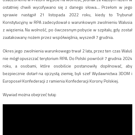
ostatniej chwili wycofywano się z danego słowa… Przełom w jego
sprawie nastąpił 21 listopada 2022 roku, kiedy to Trybunał
Konstytucyjny w RPA zadecydował o warunkowym zwolnieniu Walusia
z więzienia. Na wolność, po ówczesnym pobycie w szpitalu, gdy został
zaatakowany nożem przez współwięźnia, wyszedł 7 grudnia.
Okres jego zwolnienia warunkowego trwał 2 lata, przez ten czas Waluś
nie mógł opuszczać terytorium RPA. Do Polski powrócił 7 grudnia 2024
roku, a osobami, które osobiście postanowiły dopilnować, aby
bezpiecznie dotarł na ojczystą ziemię, byli szef Wydawnictwa 3DOM i
Europoseł Konfederacji z ramienia Konfederacji Korony Polskiej.
Wywiad można obejrzeć tutaj: