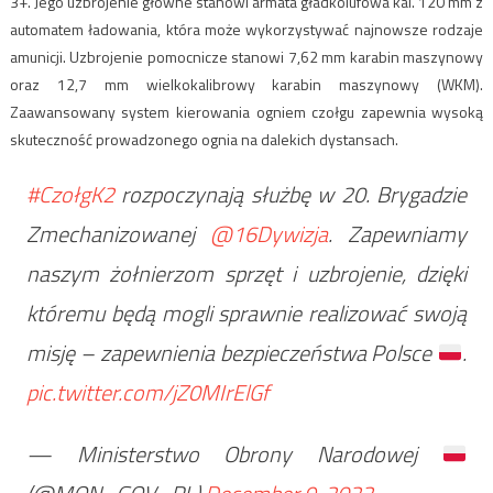
3+. Jego uzbrojenie główne stanowi armata gładkolufowa kal. 120 mm z
automatem ładowania, która może wykorzystywać najnowsze rodzaje
amunicji. Uzbrojenie pomocnicze stanowi 7,62 mm karabin maszynowy
oraz 12,7 mm wielkokalibrowy karabin maszynowy (WKM).
Zaawansowany system kierowania ogniem czołgu zapewnia wysoką
skuteczność prowadzonego ognia na dalekich dystansach.
#CzołgK2
rozpoczynają służbę w 20. Brygadzie
Zmechanizowanej
@16Dywizja
. Zapewniamy
naszym żołnierzom sprzęt i uzbrojenie, dzięki
któremu będą mogli sprawnie realizować swoją
misję – zapewnienia bezpieczeństwa Polsce
.
pic.twitter.com/jZ0MIrElGf
— Ministerstwo Obrony Narodowej