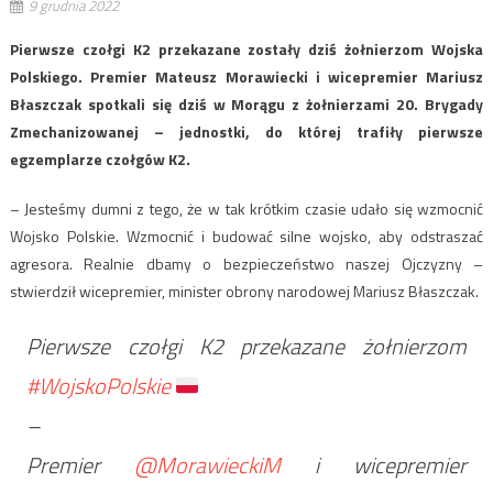
9 grudnia 2022
Pierwsze czołgi K2 przekazane zostały dziś żołnierzom Wojska
Polskiego. Premier Mateusz Morawiecki i wicepremier Mariusz
Błaszczak spotkali się dziś w Morągu z żołnierzami 20. Brygady
Zmechanizowanej – jednostki, do której trafiły pierwsze
egzemplarze czołgów K2.
– Jesteśmy dumni z tego, że w tak krótkim czasie udało się wzmocnić
Wojsko Polskie. Wzmocnić i budować silne wojsko, aby odstraszać
agresora. Realnie dbamy o bezpieczeństwo naszej Ojczyzny –
stwierdził wicepremier, minister obrony narodowej Mariusz Błaszczak.
Pierwsze czołgi K2 przekazane żołnierzom
#WojskoPolskie
–
Premier
@MorawieckiM
i wicepremier