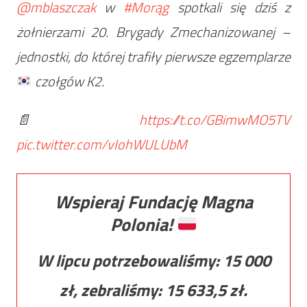
@mblaszczak
w
#Morąg
spotkali się dziś z
żołnierzami 20. Brygady Zmechanizowanej –
jednostki, do której trafiły pierwsze egzemplarze
czołgów K2.
📄
https://t.co/GBimwMO5TV
pic.twitter.com/vIohWULUbM
Wspieraj Fundację Magna
Polonia!
W lipcu potrzebowaliśmy:
15 000
zł, zebraliśmy:
15 633,5
zł.