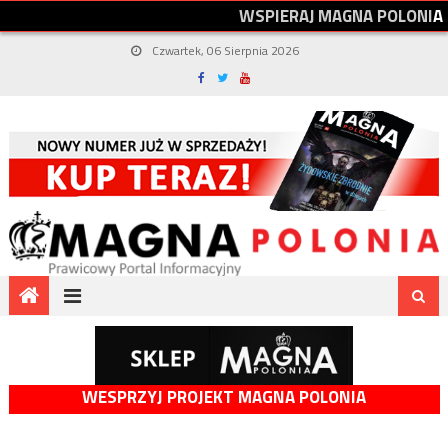
W
S
P
I
E
R
A
J
M
A
G
N
A
P
O
L
O
N
I
A
Czwartek, 06 Sierpnia 2026
WESPRZYJ PROJEKT MAGNA POLONIA