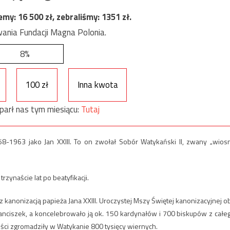
jemy:
16 500
zł, zebraliśmy:
1351
zł.
ania Fundacji Magna Polonia.
8%
100 zł
Inna kwota
parł nas tym miesiącu:
Tutaj
958-1963 jako Jan XXIII. To on zwołał Sobór Watykański II, zwany „wios
rzynaście lat po beatyfikacji.
 z kanonizacją papieża Jana XXIII. Uroczystej Mszy Świętej kanonizacyjnej o
ranciszek, a koncelebrowało ją ok. 150 kardynałów i 700 biskupów z całe
ści zgromadziły w Watykanie 800 tysięcy wiernych.