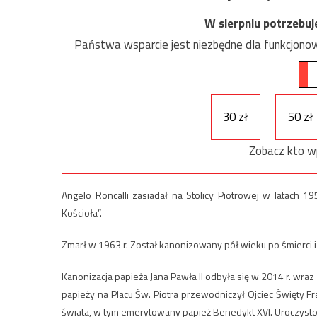
W sierpniu potrzebu
Państwa wsparcie jest niezbędne dla funkcjonow
30 zł
50 zł
Zobacz kto w
Angelo Roncalli zasiadał na Stolicy Piotrowej w latach 1
Kościoła”.
Zmarł w 1963 r. Został kanonizowany pół wieku po śmierci i t
Kanonizacja papieża Jana Pawła II odbyła się w 2014 r. wraz
papieży na Placu Św. Piotra przewodniczył Ojciec Święty F
świata, w tym emerytowany papież Benedykt XVI. Uroczysto