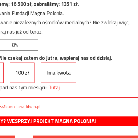
jemy:
16 500
zł, zebraliśmy:
1351
zł.
ania Fundacji Magna Polonia.
anie niezależnych ośrodków medialnych? Nie zwlekaj więc,
raj nas już od teraz.
8%
e czekaj zatem do jutra, wspieraj nas od dzisiaj.
100 zł
Inna kwota
parł nas tym miesiącu:
Tutaj
s://kancelaria-litwin.pl
MY? WESPRZYJ PROJEKT MAGNA POLONIA!