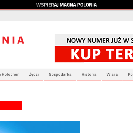
W
S
P
I
E
R
A
J
M
A
G
N
A
P
O
L
O
N
I
A
& Holocher
Żydzi
Gospodarka
Historia
Wiara
Po