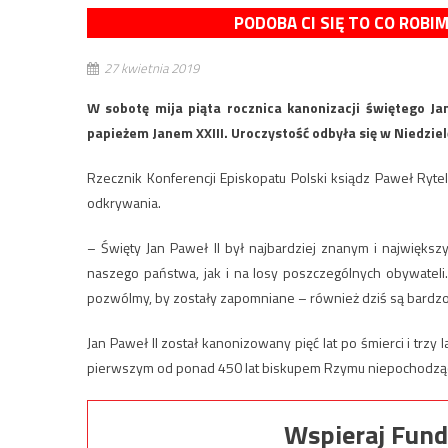
PODOBA CI SIĘ TO CO ROBI
27 kwietnia 2019
W sobotę mija piąta rocznica kanonizacji świętego Ja
papieżem Janem XXIII. Uroczystość odbyła się w Niedzie
Rzecznik Konferencji Episkopatu Polski ksiądz Paweł Rytel
odkrywania.
– Święty Jan Paweł II był najbardziej znanym i najwięks
naszego państwa, jak i na losy poszczególnych obywatel
pozwólmy, by zostały zapomniane – również dziś są bardzo 
Jan Paweł II został kanonizowany pięć lat po śmierci i trzy
pierwszym od ponad 450 lat biskupem Rzymu niepochodzą
Wspieraj Fund