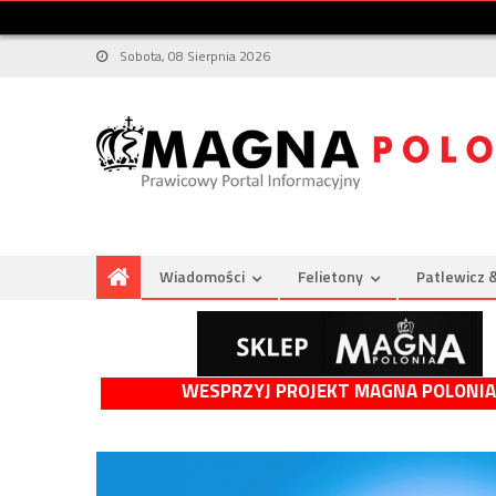
Sobota, 08 Sierpnia 2026
Wiadomości
Felietony
Patlewicz 
WESPRZYJ PROJEKT MAGNA POLONIA