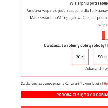
W sierpniu potrzebu
Państwa wsparcie jest niezbędne dla funkcjonow
Masz świadomość tego jak ważne jest przetrw
wspie
Uważasz, że robimy dobrą robotę? Ni
30 zł
50 zł
Zobacz kto w
Dziękujemy za pomoc prawną Kancelarii Prawnej Litwin:
http
PODOBA CI SIĘ TO CO ROBI