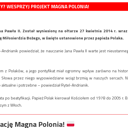
MY? WESPRZYJ PROJEKT MAGNA POLONIA!
na Pawła II. Został wyniesiony na ołtarze 27 kwietnia 2014 r. wraz
lę Miłosierdzia Bożego, w święto ustanowione przez papieża Polaka.
-Andrianik powiedział, że nauczanie Jana Pawła II warte jest nieustanne
zym z Polaków, a jego pontyfikat miał ogromny wpływ zarówno na histor
i. Słowa przez niego wypowiedziane wciąż brzmią w naszych sercach. N
aktualne i potrzebne – powiedział Rytel-Andrianik.
 lata po beatyfikacji. Papież Polak kierował Kościołem od 1978 do 2005 r. B
cym z Włoch.
ację Magna Polonia!