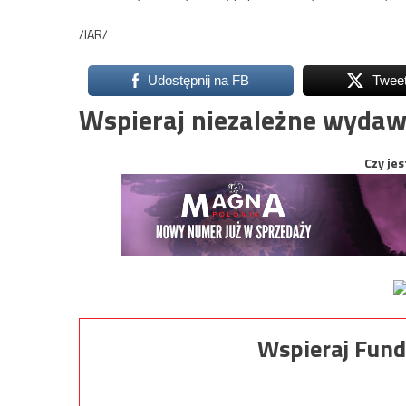
/IAR/
Udostępnij na FB
Twee
Wspieraj niezależne wydaw
Czy jes
Wspieraj Fund