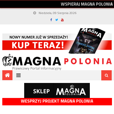
W
S
P
I
E
R
A
J
M
A
G
N
A
P
O
L
O
N
I
A
Niedziela, 09 Sierpnia 2026
WESPRZYJ PROJEKT MAGNA POLONIA