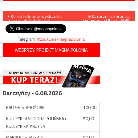
Nawigacja
Korea Północna wystrzeliła
300. rocznica koronacji
Cudownego Obrazu Matki
trzy rakiety balistyczne
Bożej Częstochowskiej
wpisu
Telegram
https://t.me/magnapolonia
WESPRZYJ PROJEKT MAGNA POLONIA
Darczyńcy - 6.08.2026
KACPER STAROŚCIAK
100,00
KULCZYK GRZEGORZ POLIŃSKA i
50,00
KULCZYK KATARZYNA
MARIA KOSTRZEWA
50,00