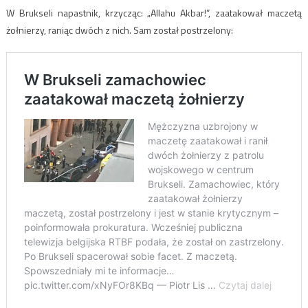
W Brukseli napastnik, krzycząc: „Allahu Akbar!”, zaatakował maczetą
żołnierzy, raniąc dwóch z nich. Sam został postrzelony: