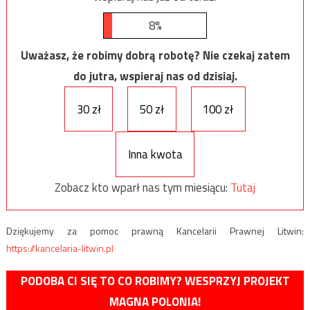
8%
Uważasz, że robimy dobrą robotę? Nie czekaj zatem
do jutra, wspieraj nas od dzisiaj.
30 zł
50 zł
100 zł
Inna kwota
Zobacz kto wparł nas tym miesiącu:
Tutaj
Dziękujemy za pomoc prawną Kancelarii Prawnej Litwin:
https://kancelaria-litwin.pl
PODOBA CI SIĘ TO CO ROBIMY? WESPRZYJ PROJEKT
MAGNA POLONIA!