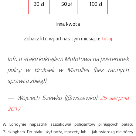
30 zł
50 zł
100 zł
Inna kwota
Zobacz kto wparł nas tym miesiącu:
Tutaj
Info o ataku koktajlem Mołotowa na posterunek
policji w Brukseli w Marolles (bez rannych
sprawca zbiegł)
— Wojciech Szewko (@wszewko)
25 sierpnia
2017
W Londynie napastnik zaatakował policjantów pilnujących pałacu
Buckingham. Do ataku użył noża, maczety lub – jak twierdzą niektórzy