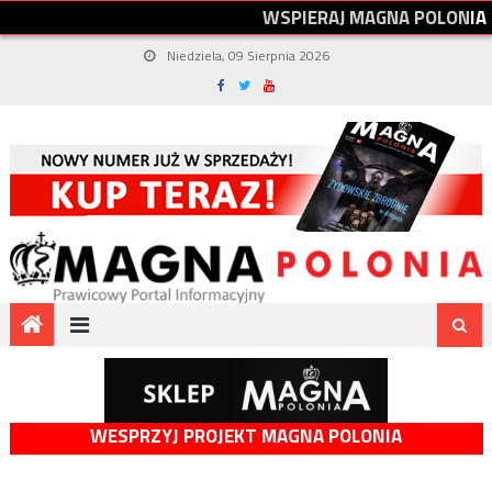
W
S
P
I
E
R
A
J
M
A
G
N
A
P
O
L
O
N
I
A
Niedziela, 09 Sierpnia 2026
WESPRZYJ PROJEKT MAGNA POLONIA