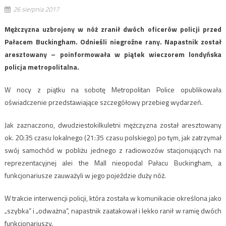
26 sierpnia 2017
Mężczyzna uzbrojony w nóż zranił dwóch oficerów policji przed
Pałacem Buckingham. Odnieśli niegroźne rany. Napastnik został
aresztowany – poinformowała w piątek wieczorem londyńska
policja metropolitalna.
W nocy z piątku na sobotę Metropolitan Police opublikowała
oświadczenie przedstawiające szczegółowy przebieg wydarzeń.
Jak zaznaczono, dwudziestokilkuletni mężczyzna został aresztowany
ok. 20:35 czasu lokalnego (21:35 czasu polskiego) po tym, jak zatrzymał
swój samochód w pobliżu jednego z radiowozów stacjonujących na
reprezentacyjnej alei the Mall nieopodal Pałacu Buckingham, a
funkcjonariusze zauważyli w jego pojeździe duży nóż.
W trakcie interwencji policji, która została w komunikacie określona jako
„szybka” i „odważna”, napastnik zaatakował i lekko ranił w ramię dwóch
funkcjonariuszy.