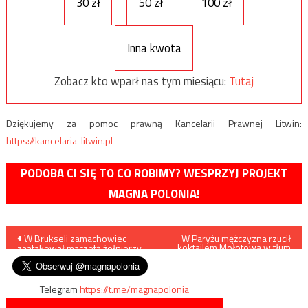
30 zł
50 zł
100 zł
Inna kwota
Zobacz kto wparł nas tym miesiącu:
Tutaj
Dziękujemy za pomoc prawną Kancelarii Prawnej Litwin:
https://kancelaria-litwin.pl
PODOBA CI SIĘ TO CO ROBIMY? WESPRZYJ PROJEKT
MAGNA POLONIA!
Nawigacja
W Brukseli zamachowiec
W Paryżu mężczyzna rzucił
koktajlem Mołotowa w tłum
zaatakował maczetą żołnierzy
ludzi
wpisu
Telegram
https://t.me/magnapolonia