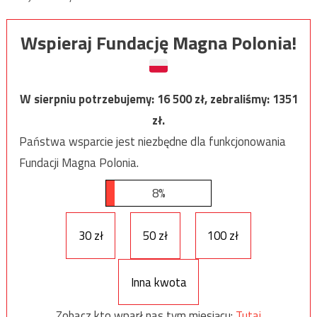
Wspieraj Fundację Magna Polonia!
W sierpniu potrzebujemy:
16 500
zł, zebraliśmy:
1351
zł.
Państwa wsparcie jest niezbędne dla funkcjonowania
Fundacji Magna Polonia.
8%
30 zł
50 zł
100 zł
Inna kwota
Zobacz kto wparł nas tym miesiącu:
Tutaj