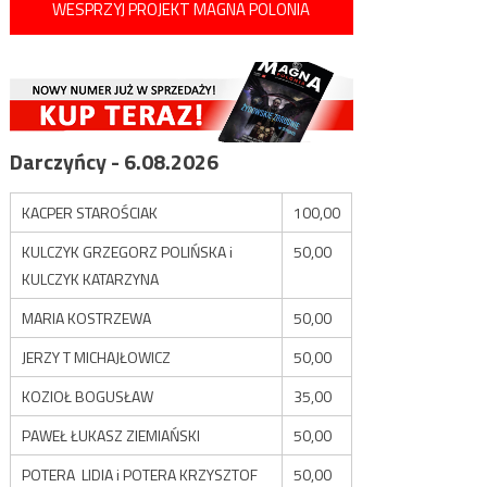
WESPRZYJ PROJEKT MAGNA POLONIA
Darczyńcy - 6.08.2026
KACPER STAROŚCIAK
100,00
KULCZYK GRZEGORZ POLIŃSKA i
50,00
KULCZYK KATARZYNA
MARIA KOSTRZEWA
50,00
JERZY T MICHAJŁOWICZ
50,00
KOZIOŁ BOGUSŁAW
35,00
PAWEŁ ŁUKASZ ZIEMIAŃSKI
50,00
POTERA LIDIA i POTERA KRZYSZTOF
50,00