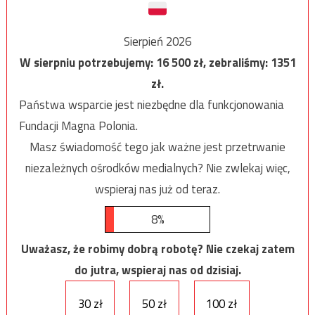
Sierpień 2026
W sierpniu potrzebujemy:
16 500
zł, zebraliśmy:
1351
zł.
Państwa wsparcie jest niezbędne dla funkcjonowania
Fundacji Magna Polonia.
Masz świadomość tego jak ważne jest przetrwanie
niezależnych ośrodków medialnych? Nie zwlekaj więc,
wspieraj nas już od teraz.
8%
Uważasz, że robimy dobrą robotę? Nie czekaj zatem
do jutra, wspieraj nas od dzisiaj.
30 zł
50 zł
100 zł