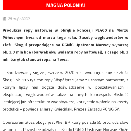
MAGNA POLONIA!
25 maja 2020
Produkcja ropy naftowej w obrębie koncesji PL460 na Morzu
Północnym trwa od marca tego roku. Zasoby węglowodorów w
złożu Skogul przypadające na PGNiG Upstream Norway wynoszą
ok. 3,3 mln boe (baryłek ekwiwalentu ropy naftowej), z czego ok. 3
mln baryłek stanowi ropa naftowa.
– Spodziewamy się, że jeszcze w 2020 roku wydobędziemy ze złoża
Skogul ok. 115 tys. ton ropy. Współpracujemy z uznanym partnerem, z
którym łączy nas bogate doświadczenie w poszukiwaniach i
eksploatacji węglowodorów także na innych koncesjach. Bliskość
istniejącej już infrastruktury wydobywczej korzystnie wpłynie na koszty
produkcji – powiedział Jerzy Kwieciński, Prezes Zarządu PGNiG SA.
Operatorem złoża Skogul jest Aker BP, który posiada 65 proc. udziałów
w koncesji. Pozostałe udziały należą do PGNiG Upstream Norway. Złoże