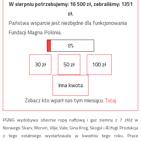
W sierpniu potrzebujemy:
16 500
zł, zebraliśmy:
1351
zł.
Państwa wsparcie jest niezbędne dla funkcjonowania
Fundacji Magna Polonia.
8%
30 zł
50 zł
100 zł
Inna kwota
Zobacz kto wparł nas tym miesiącu:
Tutaj
PGNiG wydobywa obecnie ropę naftową i gaz ziemny z 7 złóż w
Norwegii: Skarv, Morvin, Vilje, Vale, Gina Krog, Skogul i Ærfugl. Produkcja
z tego ostatniego wystartowała w kwietniu tego roku. Prace