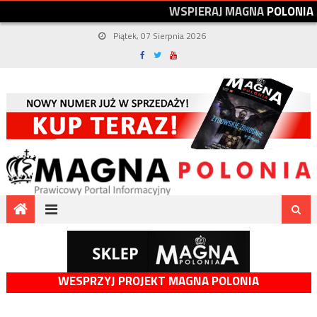
W
S
P
I
E
R
A
J
M
A
G
N
A
P
O
L
O
N
I
A
Piątek, 07 Sierpnia 2026
WESPRZYJ PROJEKT MAGNA POLONIA