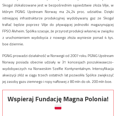
Skogul zlokalizowane jest w bezpośrednim sąsiedztwie złoża Vilje, w
którym PGNiG Upstream Norway ma 24,24 proc. udziałów. Dzięki
istniejącej infrastrukturze produkcyjnej wydobywany gaz ze Skogul
trafiać będzie poprzez Vilje do pływającej jednostki magazynującej
FPSO Alvheim. Spółka szacuje, że przyrost produkcji własnej w związku
z uruchomieniem wydobycia z nowego złoża wyniesie ponad 4 tys.
boe dziennie.
PGNiG prowadzi działalność w Norwegii od 2007 roku. PGNiG Upstream
Norway posiada obecnie udziały w 31 koncesjach poszukiwawczo-
wydobywczych na Norweskim Szelfie Kontynentalnym. Intensyfikacja
akwizycji złóż w ciągu trzech ostatnich lat pozwoliła Spółce zwiększyć
jej zasoby gazu ziemnego i ropy naftowej z 80 mln do ok. 200 mln boe.
Wspieraj Fundację Magna Polonia!