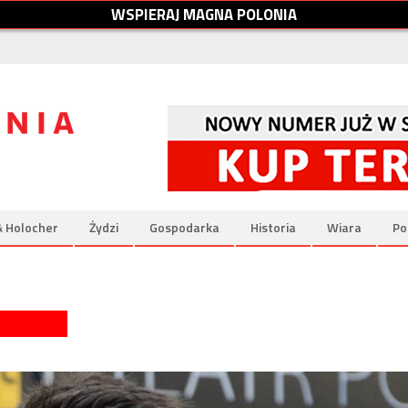
W
S
P
I
E
R
A
J
M
A
G
N
A
P
O
L
O
N
I
A
& Holocher
Żydzi
Gospodarka
Historia
Wiara
Po