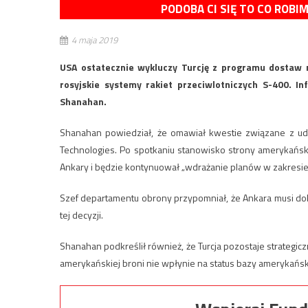
PODOBA CI SIĘ TO CO ROBI
4 maja 2019
USA ostatecznie wykluczy Turcję z programu dostaw m
rosyjskie systemy rakiet przeciwlotniczych S-400. In
Shanahan.
Shanahan powiedział, że omawiał kwestie związane z udz
Technologies. Po spotkaniu stanowisko strony amerykańsk
Ankary i będzie kontynuował „wdrażanie planów w zakresie
Szef departamentu obrony przypomniał, że Ankara musi dok
tej decyzji.
Shanahan podkreślił również, że Turcja pozostaje strategi
amerykańskiej broni nie wpłynie na status bazy amerykańskic