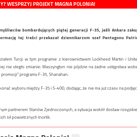
MY? WESPRZYJ PROJEKT MAGNA POLONIA!
yśliwców bombardujących piątej generacji F-35, jeśli Ankara zaku
formację tej treści przekazał dziennikarzom szef Pentagonu Patri
iałem Turcji w tym programie z kierownictwem Lockheed Martin i Unit
iej nie uległo zmianie: Waszyngton nie pójdzie na żadne ustępstwa wob
 promocji” programu F-35, Shanahan.
onać wyboru między F-35 i S-400, dodając, że nie ma już czasu na podjęc
cznym partnerem Stanów Zjednoczonych, a sytuacja wokół dostaw rosyjskiej
h sił powietrznych Incirlik.