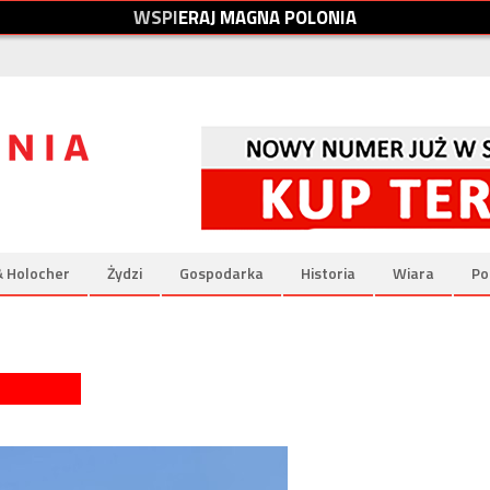
W
S
P
I
E
R
A
J
M
A
G
N
A
P
O
L
O
N
I
A
& Holocher
Żydzi
Gospodarka
Historia
Wiara
Po