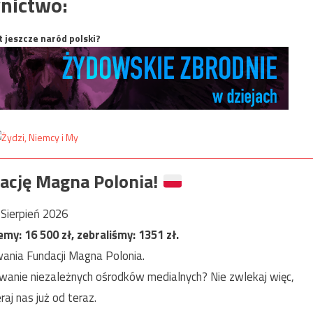
nictwo:
t jeszcze naród polski?
ację Magna Polonia!
Sierpień 2026
jemy:
16 500
zł, zebraliśmy:
1351
zł.
ania Fundacji Magna Polonia.
anie niezależnych ośrodków medialnych? Nie zwlekaj więc,
raj nas już od teraz.