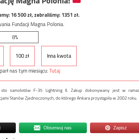
ację Magna Polonia!
jemy:
16 500
zł, zebraliśmy:
1351
zł.
ania Fundacji Magna Polonia.
8%
100 zł
Inna kwota
parł nas tym miesiącu:
Tutaj
 sto samolotów F-35 Lightning II. Zakup dokonywany jest w rama
ami Stanów Zjednoczonych, do którego Ankara przystąpiła w 2002 roku.
t
Obserwuj nas
Zapisz