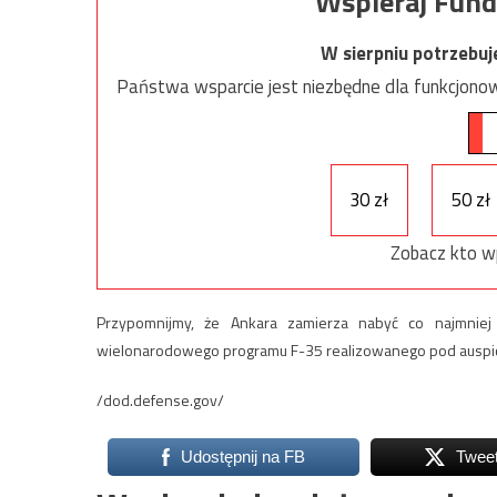
Wspieraj Fund
W sierpniu potrzebu
Państwa wsparcie jest niezbędne dla funkcjonow
30 zł
50 zł
Zobacz kto w
Przypomnijmy, że Ankara zamierza nabyć co najmniej
wielonarodowego programu F-35 realizowanego pod auspicj
/dod.defense.gov/
Udostępnij na FB
Twee