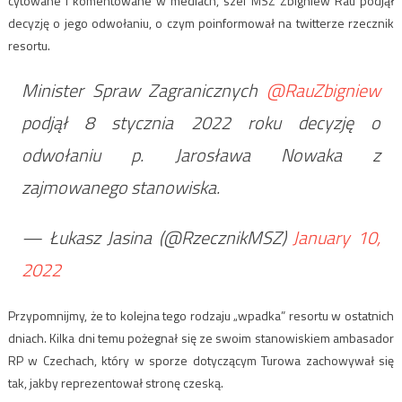
cytowane i komentowane w mediach, szef MSZ Zbigniew Rau podjął
decyzję o jego odwołaniu, o czym poinformował na twitterze rzecznik
resortu.
Minister Spraw Zagranicznych
@RauZbigniew
podjął 8 stycznia 2022 roku decyzję o
odwołaniu p. Jarosława Nowaka z
zajmowanego stanowiska.
— Łukasz Jasina (@RzecznikMSZ)
January 10,
2022
Przypomnijmy, że to kolejna tego rodzaju „wpadka” resortu w ostatnich
dniach. Kilka dni temu pożegnał się ze swoim stanowiskiem ambasador
RP w Czechach, który w sporze dotyczącym Turowa zachowywał się
tak, jakby reprezentował stronę czeską.