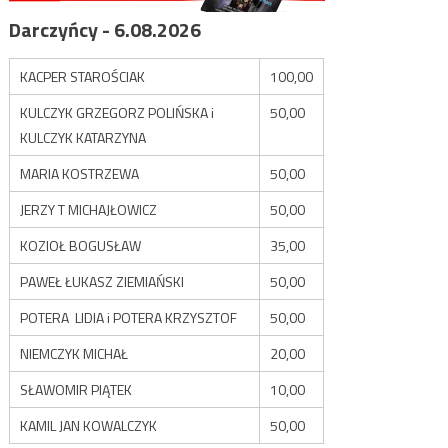
Darczyńcy - 6.08.2026
KACPER STAROŚCIAK
100,00
KULCZYK GRZEGORZ POLIŃSKA i
50,00
KULCZYK KATARZYNA
MARIA KOSTRZEWA
50,00
JERZY T MICHAJŁOWICZ
50,00
KOZIOŁ BOGUSŁAW
35,00
PAWEŁ ŁUKASZ ZIEMIAŃSKI
50,00
POTERA LIDIA i POTERA KRZYSZTOF
50,00
NIEMCZYK MICHAŁ
20,00
SŁAWOMIR PIĄTEK
10,00
KAMIL JAN KOWALCZYK
50,00