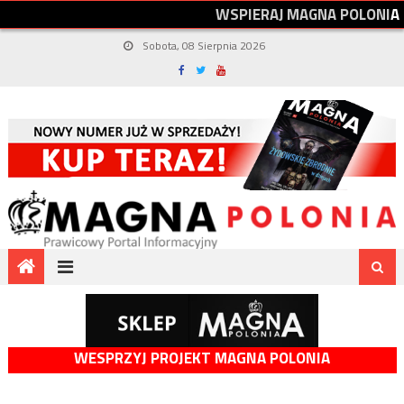
W
S
P
I
E
R
A
J
M
A
G
N
A
P
O
L
O
N
I
A
Sobota, 08 Sierpnia 2026
WESPRZYJ PROJEKT MAGNA POLONIA