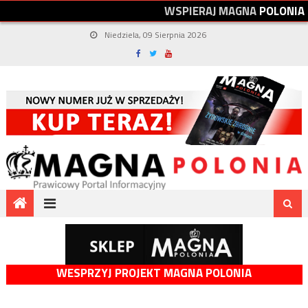
W
S
P
I
E
R
A
J
M
A
G
N
A
P
O
L
O
N
I
A
Niedziela, 09 Sierpnia 2026
WESPRZYJ PROJEKT MAGNA POLONIA