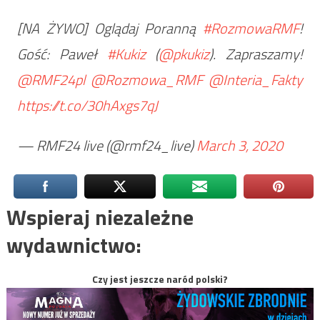
[NA ŻYWO] Oglądaj Poranną
#RozmowaRMF
!
Gość: Paweł
#Kukiz
(
@pkukiz
). Zapraszamy!
@RMF24pl
@Rozmowa_RMF
@Interia_Fakty
https://t.co/30hAxgs7qJ
— RMF24 live (@rmf24_live)
March 3, 2020
Wspieraj niezależne
wydawnictwo:
Czy jest jeszcze naród polski?