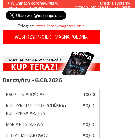
Nawigacja
W Chinach koronawirus w
Tureckie systemy
przeciwlotnicze HISAR-A mają
wyraźnym odwrocie
trafić na front w przeciągu
wpisu
tygodnia
Telegram
https://t.me/magnapolonia
WESPRZYJ PROJEKT MAGNA POLONIA
Darczyńcy - 6.08.2026
KACPER STAROŚCIAK
100,00
KULCZYK GRZEGORZ POLIŃSKA i
50,00
KULCZYK KATARZYNA
MARIA KOSTRZEWA
50,00
JERZY T MICHAJŁOWICZ
50,00