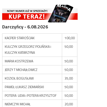
Darczyńcy - 6.08.2026
KACPER STAROŚCIAK
100,00
KULCZYK GRZEGORZ POLIŃSKA i
50,00
KULCZYK KATARZYNA
MARIA KOSTRZEWA
50,00
JERZY T MICHAJŁOWICZ
50,00
KOZIOŁ BOGUSŁAW
35,00
PAWEŁ ŁUKASZ ZIEMIAŃSKI
50,00
POTERA LIDIA i POTERA KRZYSZTOF
50,00
NIEMCZYK MICHAŁ
20,00