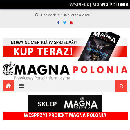
W
S
P
I
E
R
A
J
M
A
G
N
A
P
O
L
O
N
I
A
Poniedziałek, 10 Sierpnia 2026
WESPRZYJ PROJEKT MAGNA POLONIA