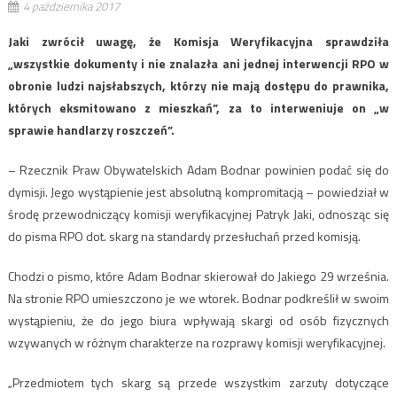
4 października 2017
Jaki zwrócił uwagę, że Komisja Weryfikacyjna sprawdziła
„wszystkie dokumenty i nie znalazła ani jednej interwencji RPO w
obronie ludzi najsłabszych, którzy nie mają dostępu do prawnika,
których eksmitowano z mieszkań”, za to interweniuje on „w
sprawie handlarzy roszczeń”.
– Rzecznik Praw Obywatelskich Adam Bodnar powinien podać się do
dymisji. Jego wystąpienie jest absolutną kompromitacją – powiedział w
środę przewodniczący komisji weryfikacyjnej Patryk Jaki, odnosząc się
do pisma RPO dot. skarg na standardy przesłuchań przed komisją.
Chodzi o pismo, które Adam Bodnar skierował do Jakiego 29 września.
Na stronie RPO umieszczono je we wtorek. Bodnar podkreślił w swoim
wystąpieniu, że do jego biura wpływają skargi od osób fizycznych
wzywanych w różnym charakterze na rozprawy komisji weryfikacyjnej.
„Przedmiotem tych skarg są przede wszystkim zarzuty dotyczące