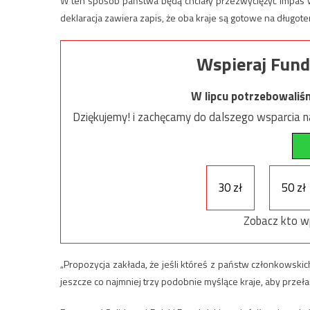
W ten sposób państwa będą chciały przezwyciężyć impas w
deklaracja zawiera zapis, że oba kraje są gotowe na długot
Wspieraj Fund
W lipcu potrzebowaliś
Dziękujemy! i zachęcamy do dalszego wsparcia na
30 zł
50 zł
Zobacz kto w
„Propozycja zakłada, że jeśli któreś z państw członkowskich
jeszcze co najmniej trzy podobnie myślące kraje, aby prze