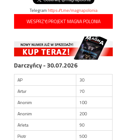
Telegram
https://t.me/magnapolonia
WESPRZYJ PROJEKT MAGNA POLONIA
Darczyńcy - 30.07.2026
AP
30
Artur
70
Anonim
100
Anonim
200
Arleta
90
Piotr
500