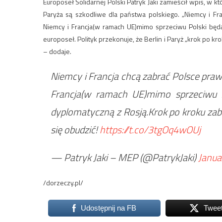
Europoseł Solidarnej Polski Patryk Jaki zamieścił wpis, w kt
Paryża są szkodliwe dla państwa polskiego. „Niemcy i Fr
Niemcy i Francja(w ramach UE)mimo sprzeciwu Polski będą
europoseł. Polityk przekonuje, że Berlin i Paryż „krok po k
– dodaje.
Niemcy i Francja chcą zabrać Polsce praw
Francja(w ramach UE)mimo sprzeciwu Po
dyplomatyczną z Rosją.Krok po kroku za
się obudzić!
https://t.co/3tgOq4wOUj
— Patryk Jaki – MEP (@PatrykJaki)
Janua
/dorzeczy.pl/
Udostępnij na FB
Twee