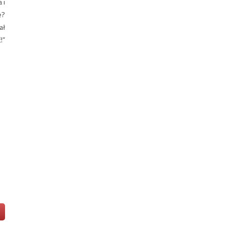
 i
e?
ał
!”