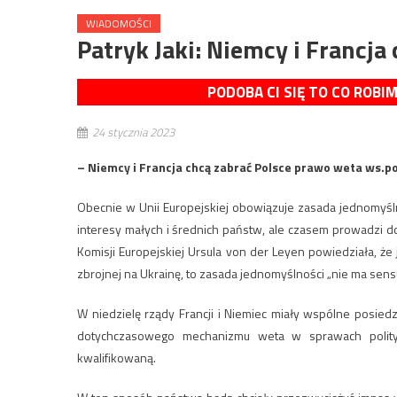
WIADOMOŚCI
Patryk Jaki: Niemcy i Francja
PODOBA CI SIĘ TO CO ROBI
24 stycznia 2023
– Niemcy i Francja chcą zabrać Polsce prawo weta ws.pol
Obecnie w Unii Europejskiej obowiązuje zasada jednomyśl
interesy małych i średnich państw, ale czasem prowadzi 
Komisji Europejskiej Ursula von der Leyen powiedziała, że j
zbrojnej na Ukrainę, to zasada jednomyślności „nie ma sensu
W niedzielę rządy Francji i Niemiec miały wspólne posied
dotychczasowego mechanizmu weta w sprawach polityki
kwalifikowaną.