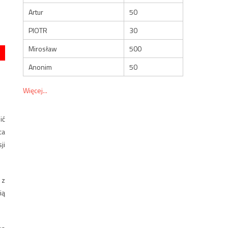
Artur
50
PIOTR
30
Mirosław
500
Anonim
50
Więcej...
ić
ca
ji
 z
ią