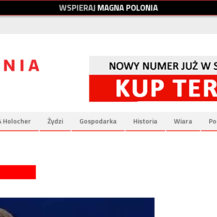
W
S
P
I
E
R
A
J
M
A
G
N
A
P
O
L
O
N
I
A
& Holocher
Żydzi
Gospodarka
Historia
Wiara
Po