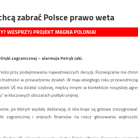
 chcą zabrać Polsce prawo weta
MY? WESPRZYJ PROJEKT MAGNA POLONIA!
ityki zagranicznej – alarmuje Patryk Jaki.
ności przy podejmowaniu najważniejszych decyzji. Rozwiązanie ma chron
do trudności w prowadzeniu działań. W maju ubiegłego roku przewodniczą
eżeli UE ma działać szybciej, między innymi w kontekście rosyjskiej agres
” w kluczowych obszarach polityki unijnej.
zenie, po którym wydały deklarację, iż oba kraje są gotowe zrezygnować
 zagranicznej i unijnych finansów na rzecz głosowania większośc