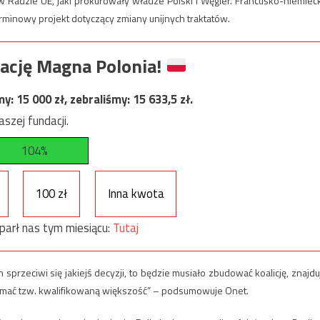
 Radzie UE, jaki prokurowały władze Polski i Węgier. Francusko-niemiec
erminowy projekt dotyczący zmiany unijnych traktatów.
ację Magna Polonia!
my:
15 000
zł, zebraliśmy:
15 633,5
zł.
szej fundacji.
104%
100 zł
Inna kwota
parł nas tym miesiącu:
Tutaj
 sprzeciwi się jakiejś decyzji, to będzie musiało zbudować koalicję, znajdu
łamać tzw. kwalifikowaną większość” – podsumowuje Onet.