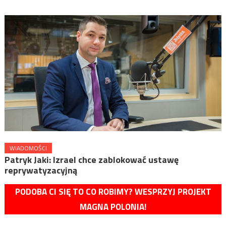
WIADOMOŚCI
Patryk Jaki: Izrael chce zablokować ustawę
reprywatyzacyjną
PODOBA CI SIĘ TO CO ROBIMY? WESPRZYJ PROJEKT
MAGNA POLONIA!