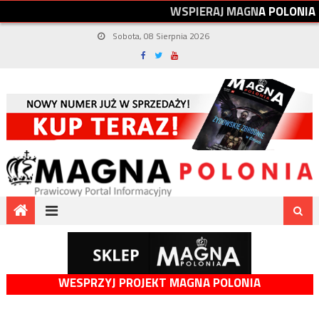
W
S
P
I
E
R
A
J
M
A
G
N
A
P
O
L
O
N
I
A
Sobota, 08 Sierpnia 2026
WESPRZYJ PROJEKT MAGNA POLONIA