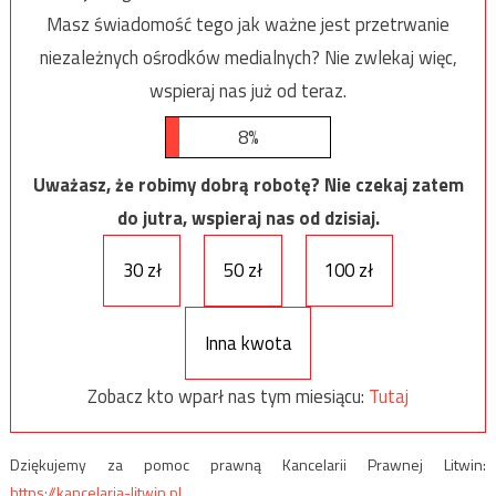
Masz świadomość tego jak ważne jest przetrwanie
niezależnych ośrodków medialnych? Nie zwlekaj więc,
wspieraj nas już od teraz.
8%
Uważasz, że robimy dobrą robotę? Nie czekaj zatem
do jutra, wspieraj nas od dzisiaj.
30 zł
50 zł
100 zł
Inna kwota
Zobacz kto wparł nas tym miesiącu:
Tutaj
Dziękujemy za pomoc prawną Kancelarii Prawnej Litwin:
https://kancelaria-litwin.pl