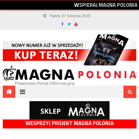
W
S
P
I
E
R
A
J
M
A
G
N
A
P
O
L
O
N
I
A
Piątek, 07 Sierpnia 2026
WESPRZYJ PROJEKT MAGNA POLONIA