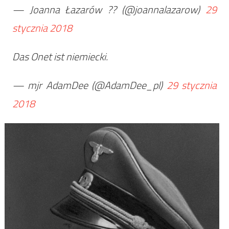
— Joanna Łazarów ?? (@joannalazarow)
29
stycznia 2018
Das Onet ist niemiecki.
— mjr AdamDee (@AdamDee_pl)
29 stycznia
2018