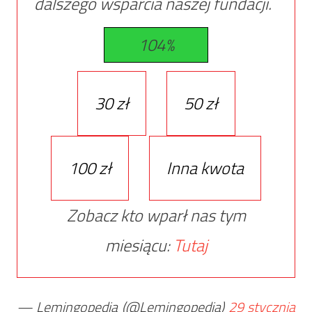
dalszego wsparcia naszej fundacji.
104%
30 zł
50 zł
100 zł
Inna kwota
Zobacz kto wparł nas tym
miesiącu:
Tutaj
— Lemingopedia (@Lemingopedia)
29 stycznia