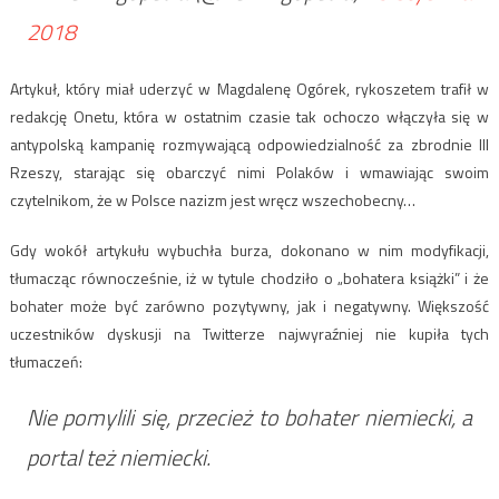
2018
Artykuł, który miał uderzyć w Magdalenę Ogórek, rykoszetem trafił w
redakcję Onetu, która w ostatnim czasie tak ochoczo włączyła się w
antypolską kampanię rozmywającą odpowiedzialność za zbrodnie III
Rzeszy, starając się obarczyć nimi Polaków i wmawiając swoim
czytelnikom, że w Polsce nazizm jest wręcz wszechobecny…
Gdy wokół artykułu wybuchła burza, dokonano w nim modyfikacji,
tłumacząc równocześnie, iż w tytule chodziło o „bohatera książki” i że
bohater może być zarówno pozytywny, jak i negatywny. Większość
uczestników dyskusji na Twitterze najwyraźniej nie kupiła tych
tłumaczeń:
Nie pomylili się, przecież to bohater niemiecki, a
portal też niemiecki.