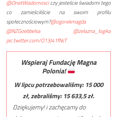
@OnetWiadomosci
czy jesteście świadomi tego
co zamieściliście na swoim profilu
społecznościowym?
@ogorekmagda
@NZGoebbelsa
@zelazna_logika
pic.twitter.com/O13J41fNcT
Wspieraj Fundację Magna
Polonia!
W lipcu potrzebowaliśmy:
15 000
zł, zebraliśmy:
15 633,5
zł.
Dziękujemy! i zachęcamy do