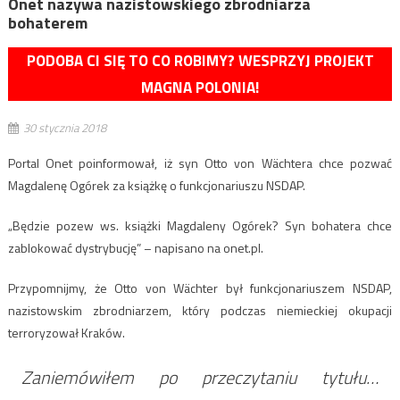
Onet nazywa nazistowskiego zbrodniarza
bohaterem
PODOBA CI SIĘ TO CO ROBIMY? WESPRZYJ PROJEKT
MAGNA POLONIA!
30 stycznia 2018
Portal Onet poinformował, iż syn Otto von Wächtera chce pozwać
Magdalenę Ogórek za książkę o funkcjonariuszu NSDAP.
„Będzie pozew ws. książki Magdaleny Ogórek? Syn bohatera chce
zablokować dystrybucję” – napisano na onet.pl.
Przypomnijmy, że Otto von Wächter był funkcjonariuszem NSDAP,
nazistowskim zbrodniarzem, który podczas niemieckiej okupacji
terroryzował Kraków.
Zaniemówiłem po przeczytaniu tytułu…