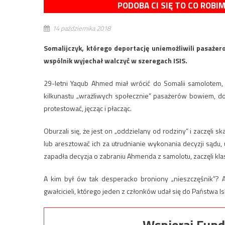
PODOBA CI SIĘ TO CO ROBI
14 października 2018
Somalijczyk, którego deportację uniemożliwili pasażer
wspólnik wyjechał walczyć w szeregach ISIS.
29-letni Yaqub Ahmed miał wrócić do Somalii samolotem, 
kilkunastu „wrażliwych społecznie” pasażerów bowiem, do
protestować, jęcząc i płacząc.
Oburzali się, że jest on „oddzielany od rodziny” i zaczęli 
lub aresztować ich za utrudnianie wykonania decyzji sądu, u
zapadła decyzja o zabraniu Ahmenda z samolotu, zaczęli klask
A kim był ów tak desperacko broniony „nieszczęśnik”?
gwałcicieli, którego jeden z członków udał się do Państwa I
Wspieraj Fund