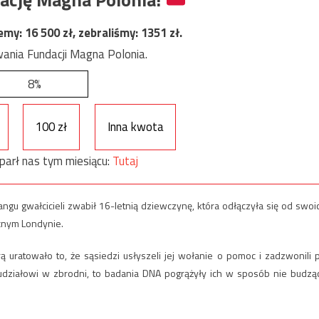
jemy:
16 500
zł, zebraliśmy:
1351
zł.
ania Fundacji Magna Polonia.
8%
100 zł
Inna kwota
parł nas tym miesiącu:
Tutaj
gu gwałcicieli zwabił 16-letnią dziewczynę, która odłączyła się od swoi
cnym Londynie.
rą uratowało to, że sąsiedzi usłyszeli jej wołanie o pomoc i zadzwonili 
li udziałowi w zbrodni, to badania DNA pogrążyły ich w sposób nie budzą