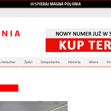
W
S
P
I
E
R
A
J
M
A
G
N
A
P
O
L
O
N
I
A
& Holocher
Żydzi
Gospodarka
Historia
Wiara
Po