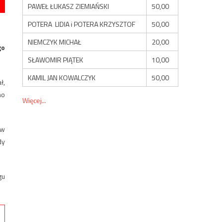
PAWEŁ ŁUKASZ ZIEMIAŃSKI
50,00
POTERA LIDIA i POTERA KRZYSZTOF
50,00
NIEMCZYK MICHAŁ
20,00
go
SŁAWOMIR PIĄTEK
10,00
KAMIL JAN KOWALCZYK
50,00
ł,
no
Więcej...
ów
dy
gu