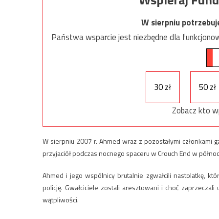
W sierpniu potrzebu
Państwa wsparcie jest niezbędne dla funkcjonow
30 zł
50 zł
Zobacz kto w
W sierpniu 2007 r. Ahmed wraz z pozostałymi członkami gan
przyjaciół podczas nocnego spaceru w Crouch End w półno
Ahmed i jego wspólnicy brutalnie zgwałcili nastolatkę, któ
policję. Gwałciciele zostali aresztowani i choć zaprzecza
wątpliwości.