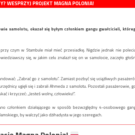
MY? WESPRZYJ PROJEKT MAGNA POLONIA!
owie samolotu, okazał się byłym członkiem gangu gwałcicieli, które
przy czym w Stambule miał mieć przesiadkę. Nigdzie jednak nie polecia
wiedziawszy się, w jakim celu znalazł się on w samolocie, zaczęło głoś
skandować: „Zabrać go z samolotu”. Zamiast pozbyć się uciążliwych pasażer
rzędnicy ugięli się i zabrali Ahmeda z samolotu. Pozostali pasażerowie, g
ać i krzyczeć: „Jesteś wolny, człowieku!”.
 Ano członkiem działającego w sposób bezwzględny 4-osobowego gan
slamskiego, by walczyć jako dżihadysta w jego szeregach.
ację Magna Polonia!