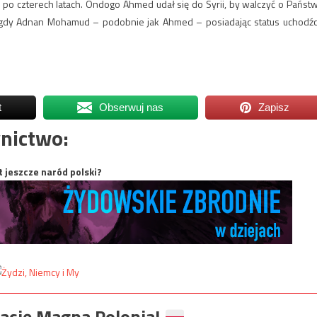
uż po czterech latach. Ondogo Ahmed udał się do Syrii, by walczyć o Państ
s gdy Adnan Mohamud – podobnie jak Ahmed – posiadając status uchodźc
t
Obserwuj nas
Zapisz
nictwo:
t jeszcze naród polski?
ację Magna Polonia!