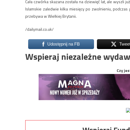
Cała czwórka skazana została na dziewięć lat, ale wyszli j
Islamskie zaledwie kilka miesięcy po zwolnieniu, podcza
przebywa w Wielkiej Brytanii.
/dailymail.co.uk/
Udostępnij na FB
Twee
Wspieraj niezależne wydaw
Czy jes
Wspieraj Fund