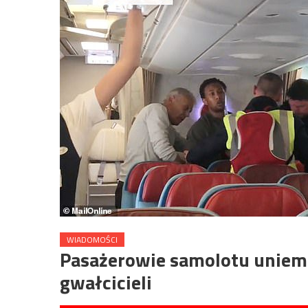
WIADOMOŚCI
Pasażerowie samolotu uniemo
gwałcicieli