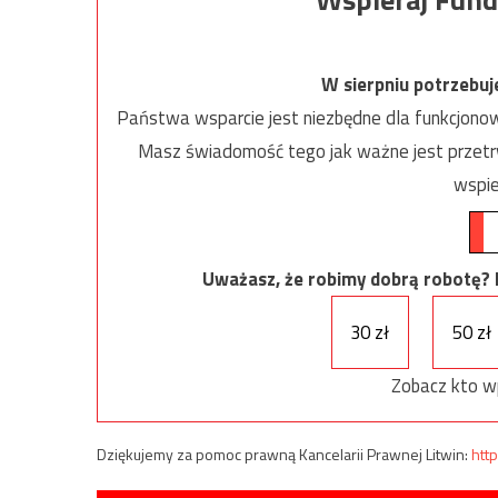
W sierpniu potrzebu
Państwa wsparcie jest niezbędne dla funkcjonow
Masz świadomość tego jak ważne jest przetrw
wspie
Uważasz, że robimy dobrą robotę? Ni
30 zł
50 zł
Zobacz kto w
Dziękujemy za pomoc prawną Kancelarii Prawnej Litwin:
http