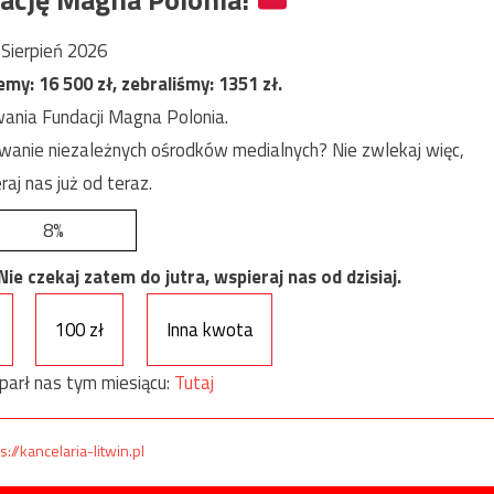
Sierpień 2026
jemy:
16 500
zł, zebraliśmy:
1351
zł.
ania Fundacji Magna Polonia.
anie niezależnych ośrodków medialnych? Nie zwlekaj więc,
raj nas już od teraz.
8%
e czekaj zatem do jutra, wspieraj nas od dzisiaj.
100 zł
Inna kwota
parł nas tym miesiącu:
Tutaj
s://kancelaria-litwin.pl