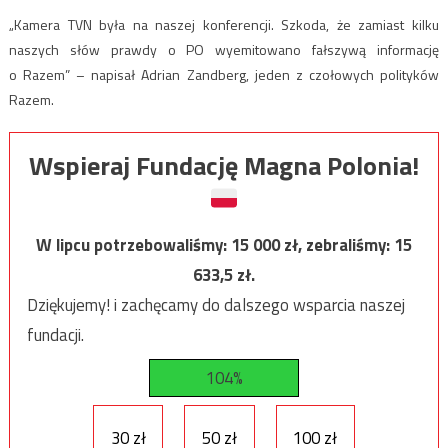
„Kamera TVN była na naszej konferencji. Szkoda, że zamiast kilku
naszych słów prawdy o PO wyemitowano fałszywą informację
o Razem” – napisał Adrian Zandberg, jeden z czołowych polityków
Razem.
Wspieraj Fundację Magna Polonia!
W lipcu potrzebowaliśmy:
15 000
zł, zebraliśmy:
15
633,5
zł.
Dziękujemy! i zachęcamy do dalszego wsparcia naszej
fundacji.
104%
30 zł
50 zł
100 zł