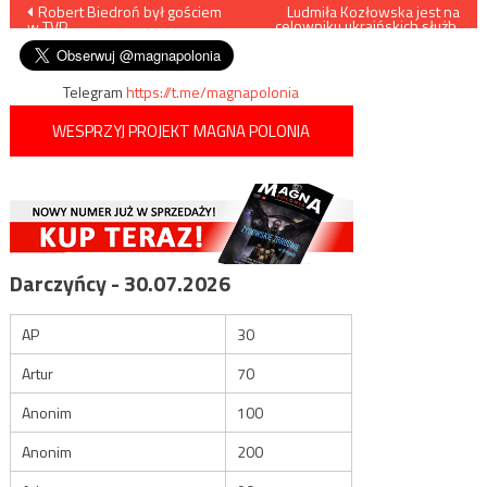
Nawigacja
Robert Biedroń był gościem
Ludmiła Kozłowska jest na
celowniku ukraińskich służb.
w TVP…
Grozi jej do 15 lat więzienia
wpisu
Telegram
https://t.me/magnapolonia
WESPRZYJ PROJEKT MAGNA POLONIA
Darczyńcy - 30.07.2026
AP
30
Artur
70
Anonim
100
Anonim
200