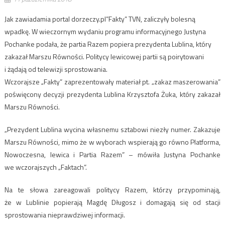
Jak zawiadamia portal dorzeczy.pl”Fakty” TVN, zaliczyły bolesną
wpadkę. W wieczornym wydaniu programu informacyjnego Justyna
Pochanke podała, że partia Razem popiera prezydenta Lublina, który
zakazał Marszu Równości. Politycy lewicowej partii są poirytowani
i żądają od telewizji sprostowania.
Wczorajsze „Fakty” zaprezentowały materiał pt. „zakaz maszerowania”
poświęcony decyzji prezydenta Lublina Krzysztofa Żuka, który zakazał
Marszu Równości.
„Prezydent Lublina wycina własnemu sztabowi niezły numer. Zakazuje
Marszu Równości, mimo że w wyborach wspierają go równo Platforma,
Nowoczesna, lewica i Partia Razem” – mówiła Justyna Pochanke
we wczorajszych „Faktach”.
Na te słowa zareagowali politycy Razem, którzy przypominają,
że w Lublinie popierają Magdę Długosz i domagają się od stacji
sprostowania nieprawdziwej informacji.