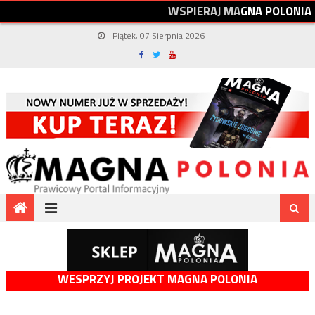
W
S
P
I
E
R
A
J
M
A
G
N
A
P
O
L
O
N
I
A
Piątek, 07 Sierpnia 2026
WESPRZYJ PROJEKT MAGNA POLONIA