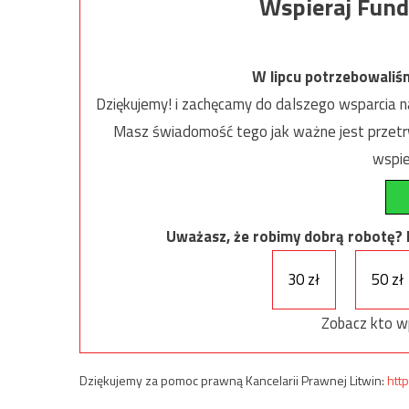
Wspieraj Fund
W lipcu potrzebowaliś
Dziękujemy! i zachęcamy do dalszego wsparcia na
Masz świadomość tego jak ważne jest przetrw
wspie
Uważasz, że robimy dobrą robotę? Ni
30 zł
50 zł
Zobacz kto w
Dziękujemy za pomoc prawną Kancelarii Prawnej Litwin:
http