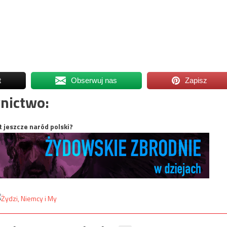
t
Obserwuj nas
Zapisz
nictwo:
t jeszcze naród polski?