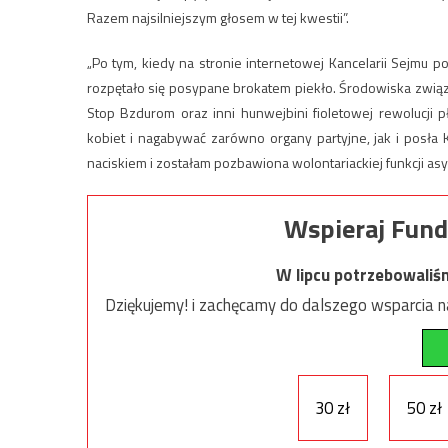
Razem najsilniejszym głosem w tej kwestii”.
„Po tym, kiedy na stronie internetowej Kancelarii Sejmu 
rozpętało się posypane brokatem piekło. Środowiska związa
Stop Bzdurom oraz inni hunwejbini fioletowej rewolucji 
kobiet i nagabywać zarówno organy partyjne, jak i posła K
naciskiem i zostałam pozbawiona wolontariackiej funkcji as
Wspieraj Fund
W lipcu potrzebowaliś
Dziękujemy! i zachęcamy do dalszego wsparcia na
30 zł
50 zł