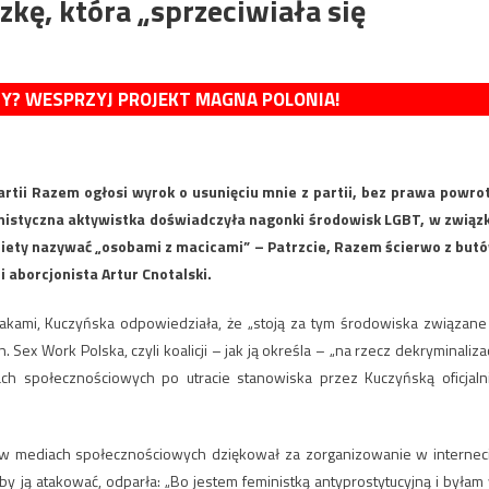
kę, która „sprzeciwiała się
MY? WESPRZYJ PROJEKT MAGNA POLONIA!
partii Razem ogłosi wyrok o usunięciu mnie z partii, bez prawa powro
ministyczna aktywistka doświadczyła nagonki środowisk LGBT, w związ
obiety nazywać „osobami z macicami” – Patrzcie, Razem ścierwo z but
 aborcjonista Artur Cnotalski.
atakami, Kuczyńska odpowiedziała, że „stoją za tym środowiska związane
Sex Work Polska, czyli koalicji – jak ją określa – „na rzecz dekryminalizac
ach społecznościowych po utracie stanowiska przez Kuczyńską oficjaln
 w mediach społecznościowych dziękował za zorganizowanie w internec
by ją atakować, odparła: „Bo jestem feministką antyprostytucyjną i byłam