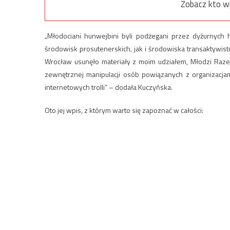
Zobacz kto w
„Młodociani hunwejbini byli podżegani przez dyżurnych h
środowisk prosutenerskich, jak i środowiska transaktywist
Wrocław usunęło materiały z moim udziałem, Młodzi Razem
zewnętrznej manipulacji osób powiązanych z organizacja
internetowych trolli” – dodała Kuczyńska.
Oto jej wpis, z którym warto się zapoznać w całości: