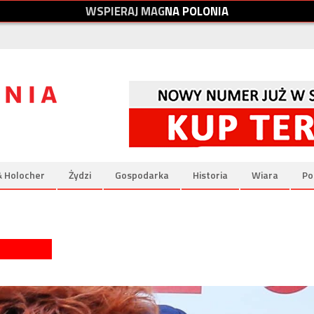
W
S
P
I
E
R
A
J
M
A
G
N
A
P
O
L
O
N
I
A
& Holocher
Żydzi
Gospodarka
Historia
Wiara
Po