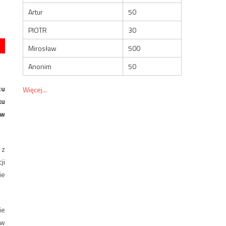
Artur
50
PIOTR
30
Mirosław
500
Anonim
50
tu
Więcej...
ku
ów
 z
ji
ie
ie
 w