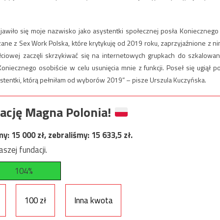
pojawiło się moje nazwisko jako asystentki społecznej posła Koniecznego
ne z Sex Work Polska, które krytykuję od 2019 roku, zaprzyjaźnione z ni
płciowej zaczęli skrzykiwać się na internetowych grupkach do szkalowan
oniecznego osobiście w celu usunięcia mnie z funkcji. Poseł się ugiął p
ystentki, którą pełniłam od wyborów 2019” – pisze Urszula Kuczyńska.
ację Magna Polonia!
my:
15 000
zł, zebraliśmy:
15 633,5
zł.
szej fundacji.
104%
100 zł
Inna kwota