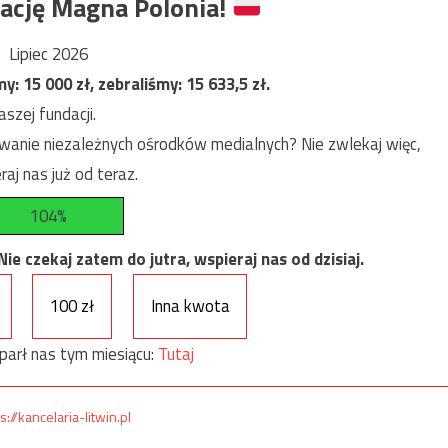
ację Magna Polonia!
Lipiec 2026
my:
15 000
zł, zebraliśmy:
15 633,5
zł.
szej fundacji.
anie niezależnych ośrodków medialnych? Nie zwlekaj więc,
raj nas już od teraz.
104%
e czekaj zatem do jutra, wspieraj nas od dzisiaj.
100 zł
Inna kwota
parł nas tym miesiącu:
Tutaj
s://kancelaria-litwin.pl