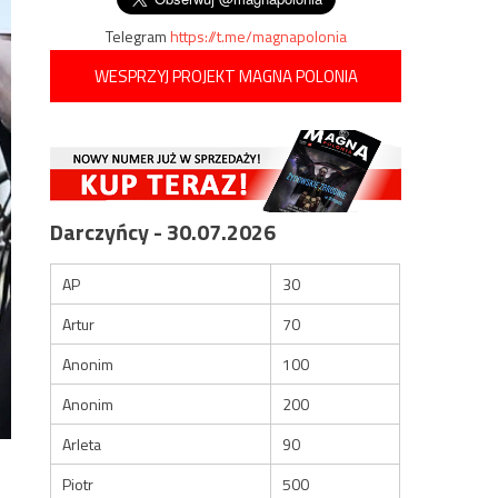
Telegram
https://t.me/magnapolonia
WESPRZYJ PROJEKT MAGNA POLONIA
Darczyńcy - 30.07.2026
AP
30
Artur
70
Anonim
100
Anonim
200
Arleta
90
Piotr
500