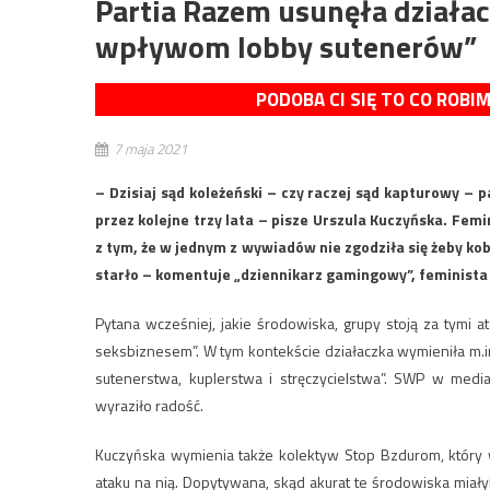
Partia Razem usunęła działacz
wpływom lobby sutenerów”
PODOBA CI SIĘ TO CO ROBI
7 maja 2021
– Dzisiaj sąd koleżeński – czy raczej sąd kapturowy – 
przez kolejne trzy lata – pisze Urszula Kuczyńska. Fe
z tym, że w jednym z wywiadów nie zgodziła się żeby k
starło – komentuje „dziennikarz gamingowy”, feminista i
Pytana wcześniej, jakie środowiska, grupy stoją za tymi 
seksbiznesem”. W tym kontekście działaczka wymieniła m.in. 
sutenerstwa, kuplerstwa i stręczycielstwa”. SWP w medi
wyraziło radość.
Kuczyńska wymienia także kolektyw Stop Bzdurom, który
ataku na nią. Dopytywana, skąd akurat te środowiska miały