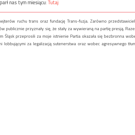
parł nas tym miesiącu:
Tutaj
ejterów ruchu trans oraz fundację Trans-fuzja. Zarówno przedstawiciel
ów publicznie przyznały się, że stały za wywieraną na partię presją. Raz
 Śląsk przeprosili za moje istnienie Partia okazała się bezbronna wob
mi lobbującymi za legalizacją sutenerstwa oraz wobec agresywnego tłu