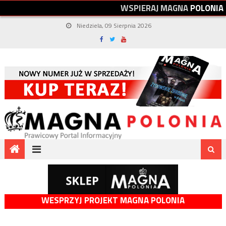
W
S
P
I
E
R
A
J
M
A
G
N
A
P
O
L
O
N
I
A
Niedziela, 09 Sierpnia 2026
WESPRZYJ PROJEKT MAGNA POLONIA