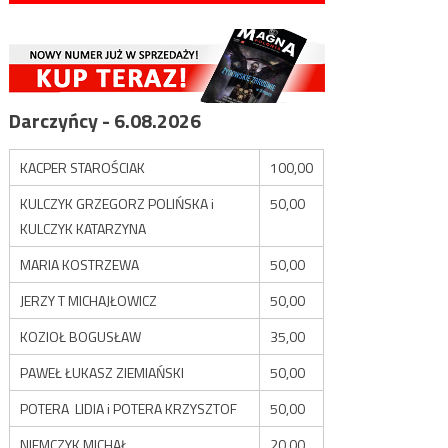
Darczyńcy - 6.08.2026
KACPER STAROŚCIAK
100,00
KULCZYK GRZEGORZ POLIŃSKA i
50,00
KULCZYK KATARZYNA
MARIA KOSTRZEWA
50,00
JERZY T MICHAJŁOWICZ
50,00
KOZIOŁ BOGUSŁAW
35,00
PAWEŁ ŁUKASZ ZIEMIAŃSKI
50,00
POTERA LIDIA i POTERA KRZYSZTOF
50,00
NIEMCZYK MICHAŁ
20,00