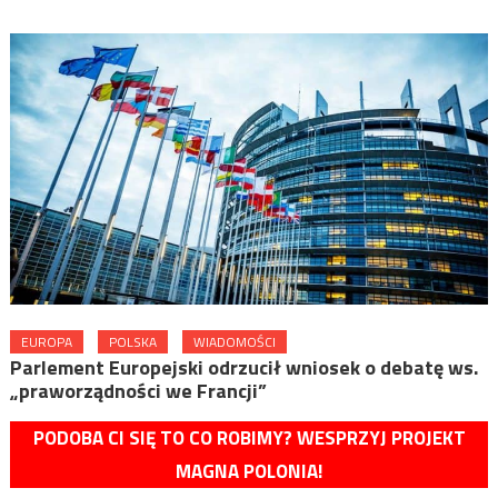
EUROPA
POLSKA
WIADOMOŚCI
Parlement Europejski odrzucił wniosek o debatę ws.
„praworządności we Francji”
PODOBA CI SIĘ TO CO ROBIMY? WESPRZYJ PROJEKT
MAGNA POLONIA!