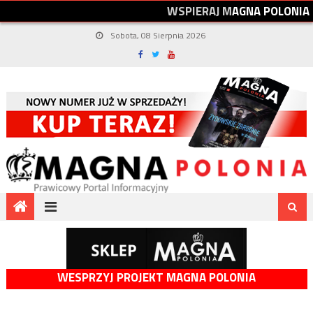
W
S
P
I
E
R
A
J
M
A
G
N
A
P
O
L
O
N
I
A
Sobota, 08 Sierpnia 2026
WESPRZYJ PROJEKT MAGNA POLONIA