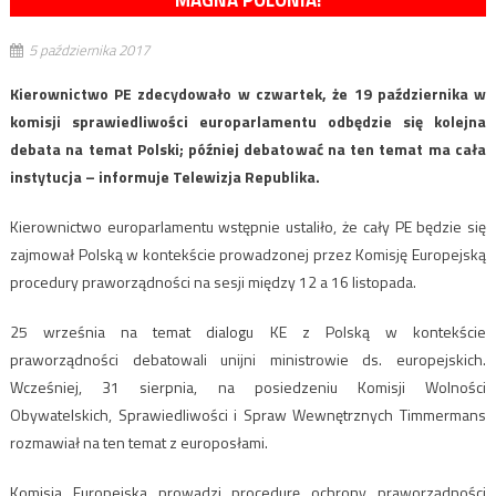
MAGNA POLONIA!
5 października 2017
Kierownictwo PE zdecydowało w czwartek, że 19 października w
komisji sprawiedliwości europarlamentu odbędzie się kolejna
debata na temat Polski; później debatować na ten temat ma cała
instytucja – informuje Telewizja Republika.
Kierownictwo europarlamentu wstępnie ustaliło, że cały PE będzie się
zajmował Polską w kontekście prowadzonej przez Komisję Europejską
procedury praworządności na sesji między 12 a 16 listopada.
25 września na temat dialogu KE z Polską w kontekście
praworządności debatowali unijni ministrowie ds. europejskich.
Wcześniej, 31 sierpnia, na posiedzeniu Komisji Wolności
Obywatelskich, Sprawiedliwości i Spraw Wewnętrznych Timmermans
rozmawiał na ten temat z europosłami.
Komisja Europejska prowadzi procedurę ochrony praworządności