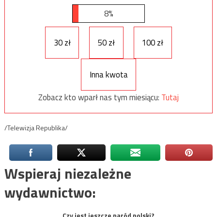
8%
30 zł
50 zł
100 zł
Inna kwota
Zobacz kto wparł nas tym miesiącu:
Tutaj
/Telewizja Republika/
Wspieraj niezależne
wydawnictwo:
Czy jest jeszcze naród polski?