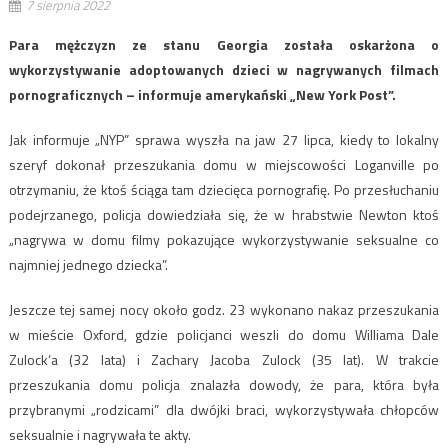
7 sierpnia 2022
Para mężczyzn ze stanu Georgia została oskarżona o
wykorzystywanie adoptowanych dzieci w nagrywanych filmach
pornograficznych – informuje amerykański „New York Post”.
Jak informuje „NYP” sprawa wyszła na jaw 27 lipca, kiedy to lokalny
szeryf dokonał przeszukania domu w miejscowości Loganville po
otrzymaniu, że ktoś ściąga tam dziecięca pornografię. Po przesłuchaniu
podejrzanego, policja dowiedziała się, że w hrabstwie Newton ktoś
„nagrywa w domu filmy pokazujące wykorzystywanie seksualne co
najmniej jednego dziecka”.
Jeszcze tej samej nocy około godz. 23 wykonano nakaz przeszukania
w mieście Oxford, gdzie policjanci weszli do domu Williama Dale
Zulock’a (32 lata) i Zachary Jacoba Zulock (35 lat). W trakcie
przeszukania domu policja znalazła dowody, że para, która była
przybranymi „rodzicami” dla dwójki braci, wykorzystywała chłopców
seksualnie i nagrywała te akty.