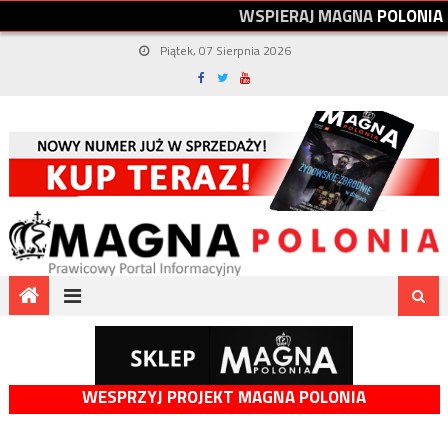
W
S
P
I
E
R
A
J
M
A
G
N
A
P
O
L
O
N
I
A
Piątek, 07 Sierpnia 2026
WESPRZYJ PROJEKT MAGNA POLONIA