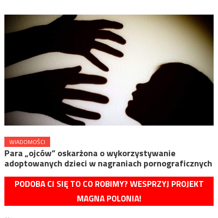
WIADOMOŚCI
Para „ojców” oskarżona o wykorzystywanie
adoptowanych dzieci w nagraniach pornograficznych
PODOBA CI SIĘ TO CO ROBIMY? WESPRZYJ PROJEKT
MAGNA POLONIA!