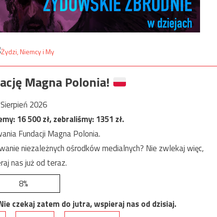
ację Magna Polonia!
Sierpień 2026
jemy:
16 500
zł, zebraliśmy:
1351
zł.
ania Fundacji Magna Polonia.
anie niezależnych ośrodków medialnych? Nie zwlekaj więc,
raj nas już od teraz.
8%
e czekaj zatem do jutra, wspieraj nas od dzisiaj.