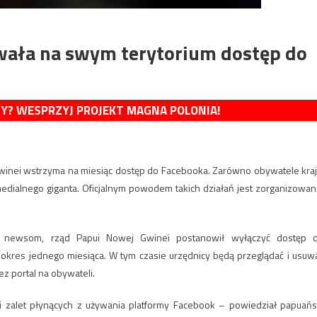
ała na swym terytorium dostęp do
MY? WESPRZYJ PROJEKT MAGNA POLONIA!
winei wstrzyma na miesiąc dostęp do Facebooka. Zarówno obywatele kraj
g medialnego giganta. Oficjalnym powodem takich działań jest zorganizowan
e newsom, rząd Papui Nowej Gwinei postanowił wyłączyć dostęp 
 okres jednego miesiąca. W tym czasie urzędnicy będą przeglądać i usuw
z portal na obywateli.
 zalet płynących z używania platformy Facebook – powiedział papuańs