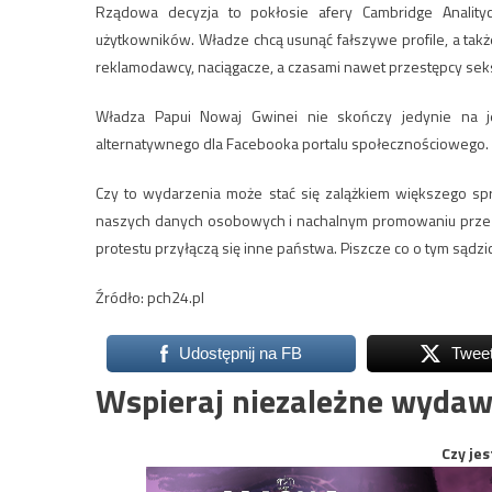
Rządowa decyzja to pokłosie afery Cambridge Anality
użytkowników. Władze chcą usunąć fałszywe profile, a takż
reklamodawcy, naciągacze, a czasami nawet przestępcy seks
Władza Papui Nowaj Gwinei nie skończy jedynie na 
alternatywnego dla Facebooka portalu społecznościowego.
Czy to wydarzenia może stać się zalążkiem większego 
naszych danych osobowych i nachalnym promowaniu przez
protestu przyłączą się inne państwa. Piszcze co o tym sądzi
Źródło: pch24.pl
Udostępnij na FB
Twee
Wspieraj niezależne wydaw
Czy jes