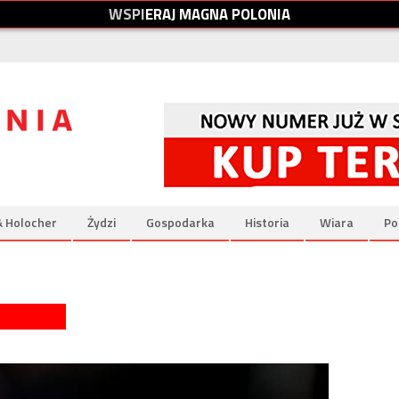
W
S
P
I
E
R
A
J
M
A
G
N
A
P
O
L
O
N
I
A
& Holocher
Żydzi
Gospodarka
Historia
Wiara
Po