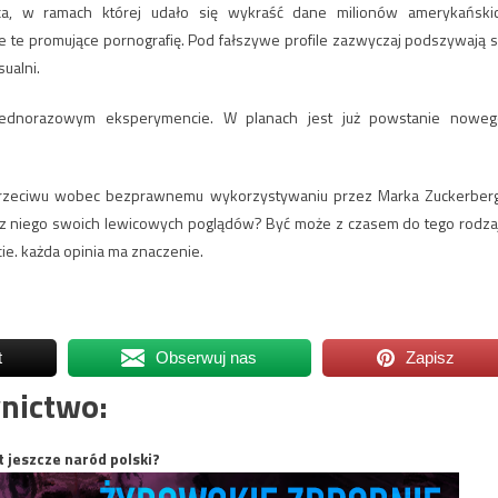
ca, w ramach której udało się wykraść dane milionów amerykański
e te promujące pornografię. Pod fałszywe profile zazwyczaj podszywają s
ualni.
jednorazowym eksperymencie. W planach jest już powstanie noweg
sprzeciwu wobec bezprawnemu wykorzystywaniu przez Marka Zuckerber
 niego swoich lewicowych poglądów? Być może z czasem do tego rodza
cie. każda opinia ma znaczenie.
t
Obserwuj nas
Zapisz
nictwo:
t jeszcze naród polski?