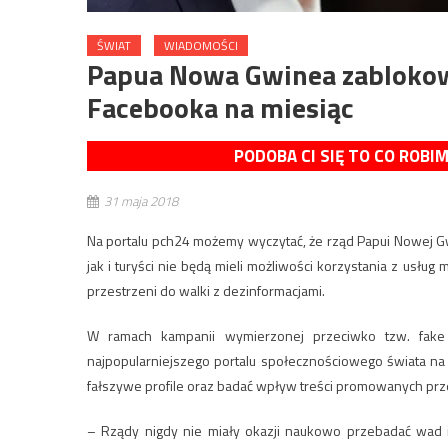
ŚWIAT
WIADOMOŚCI
Papua Nowa Gwinea zablokow
Facebooka na miesiąc
PODOBA CI SIĘ TO CO ROBI
31 maja 2018
Na portalu pch24 możemy wyczytać, że rząd Papui Nowej G
jak i turyści nie będą mieli możliwości korzystania z usłu
przestrzeni do walki z dezinformacjami.
W ramach kampanii wymierzonej przeciwko tzw. fak
najpopularniejszego portalu społecznościowego świata na
fałszywe profile oraz badać wpływ treści promowanych prze
– Rządy nigdy nie miały okazji naukowo przebadać wad i